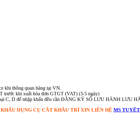
ice khi thông quan hàng tại VN.
T trước khi xuất hóa đơn GTGT (VAT) (3-5 ngày)
BYT loại C, D để nhập khẩu đều cần ĐĂNG KÝ SỐ LƯU HÀNH LƯU 
 KHẨU
DỤNG CỤ CẮT KHÂU TRĨ
XIN LIÊN HỆ
MS TUYẾT 