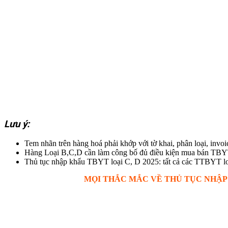
Lưu ý:
Tem nhãn trên hàng hoá phải khớp với tờ khai, phân loại, invo
Hàng Loại B,C,D cần làm công bố đủ điều kiện mua bán TBY
Thủ tục nhập khẩu TBYT loại C, D 2025: tất cả các TT
MỌI THẮC MẮC VỀ THỦ TỤC
NHẬP