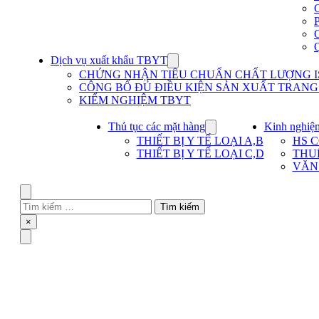
Dịch vụ xuất khẩu TBYT
Show
submenu
CHỨNG NHẬN TIÊU CHUẨN CHẤT LƯỢNG IS
for
CÔNG BỐ ĐỦ ĐIỀU KIỆN SẢN XUẤT TRANG T
Dịch
KIỂM NGHIỆM TBYT
vụ
xuất
khẩu
Thủ tục các mặt hàng
Kinh nghiệ
Show
TBYT
submenu
THIẾT BỊ Y TẾ LOẠI A,B
HS 
for
THIẾT BỊ Y TẾ LOẠI C,D
THU
Thủ
VĂN
tục
các
mặt
Search
hàng
Tìm
kiếm
Close
×
cho:
Menu