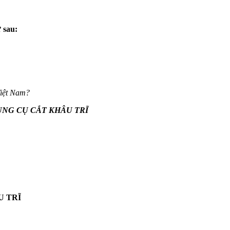
 sau:
Việt Nam?
NG CỤ CẮT KHÂU TRĨ
U TRĨ