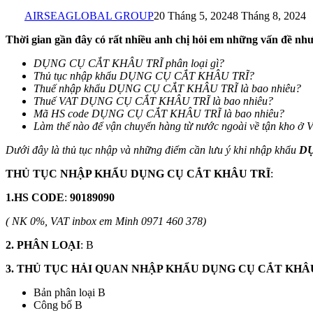
AIRSEAGLOBAL GROUP
20 Tháng 5, 2024
8 Tháng 8, 2024
Thời gian gần đây có rất nhiều anh chị hỏi em những vấn đề như
DỤNG CỤ CẮT KHÂU TRĨ
phân loại gì?
Thủ tục nhập khẩu
DỤNG CỤ CẮT KHÂU TRĨ
?
Thuế nhập khẩu
DỤNG CỤ CẮT KHÂU TRĨ
là bao nhiêu?
Thuế VAT DỤNG CỤ CẮT KHÂU TRĨ
là bao nhiêu?
Mã HS code DỤNG CỤ CẮT KHÂU TRĨ
là bao nhiêu?
Làm thế nào để vận chuyển hàng từ nước ngoài về tận kho ở 
Dưới đây là thủ tục nhập và những điểm cần lưu ý khi nhập khẩu
DỤ
THỦ TỤC NHẬP KHẨU
DỤNG CỤ CẮT KHÂU TRĨ
:
1.HS CODE
:
90189090
( NK 0%, VAT inbox em Minh 0971 460 378)
2. PHÂN LOẠI
: B
3. THỦ TỤC HẢI QUAN NHẬP KHẨU DỤNG CỤ CẮT KHÂ
Bản phân loại B
Công bố B