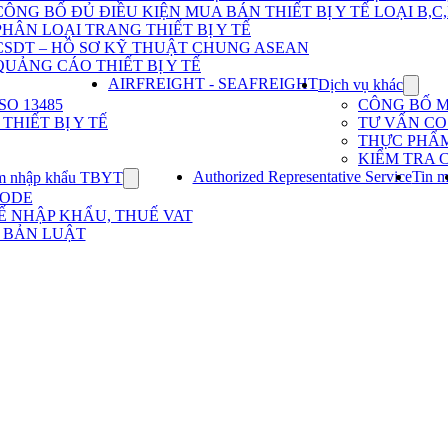
Dịch
CÔNG BỐ ĐỦ ĐIỀU KIỆN MUA BÁN THIẾT BỊ Y TẾ LOẠI B,C
vụ
PHÂN LOẠI TRANG THIẾT BỊ Y TẾ
nhập
khẩu
CSDT – HỒ SƠ KỸ THUẬT CHUNG ASEAN
TBYT
QUẢNG CÁO THIẾT BỊ Y TẾ
AIRFREIGHT - SEAFREIGHT
Dịch vụ khác
Show
subme
O 13485
CÔNG BỐ 
for
HIẾT BỊ Y TẾ
TƯ VẤN CO 
Dịch
THỰC PHẨ
vụ
KIỂM TRA 
khác
Authorized Representative Service
Tin m
m nhập khẩu TBYT
Show
submenu
CODE
for
Ế NHẬP KHẨU, THUẾ VAT
Kinh
 BẢN LUẬT
nghiệm
nhập
khẩu
TBYT