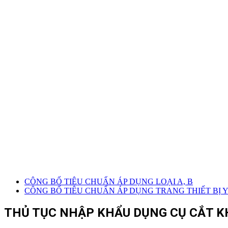
CÔNG BỐ TIÊU CHUẨN ÁP DỤNG LOẠI A, B
CÔNG BỐ TIÊU CHUẨN ÁP DỤNG TRANG THIẾT BỊ Y 
THỦ TỤC NHẬP KHẨU DỤNG CỤ CẮT K