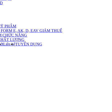
,D
nu
MỸ PHẨM
FORM E, AK, D, EAV GIẢM THUẾ
M CHỨC NĂNG
CHẤT LƯỢNG
ới
Liên hệ
TUYỂN DỤNG