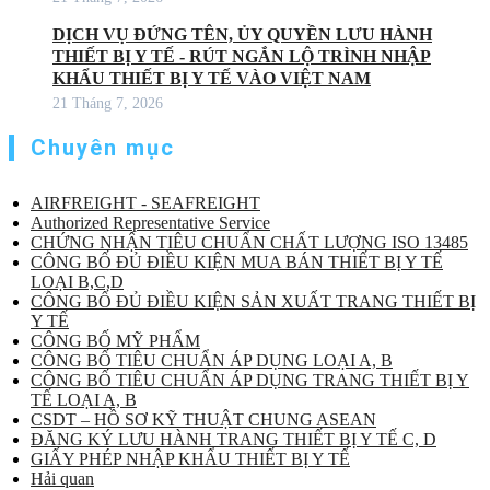
DỊCH VỤ ĐỨNG TÊN, ỦY QUYỀN LƯU HÀNH
THIẾT BỊ Y TẾ - RÚT NGẮN LỘ TRÌNH NHẬP
KHẨU THIẾT BỊ Y TẾ VÀO VIỆT NAM
21 Tháng 7, 2026
Chuyên mục
AIRFREIGHT - SEAFREIGHT
Authorized Representative Service
CHỨNG NHẬN TIÊU CHUẨN CHẤT LƯỢNG ISO 13485
CÔNG BỐ ĐỦ ĐIỀU KIỆN MUA BÁN THIẾT BỊ Y TẾ
LOẠI B,C,D
CÔNG BỐ ĐỦ ĐIỀU KIỆN SẢN XUẤT TRANG THIẾT BỊ
Y TẾ
CÔNG BỐ MỸ PHẨM
CÔNG BỐ TIÊU CHUẨN ÁP DỤNG LOẠI A, B
CÔNG BỐ TIÊU CHUẨN ÁP DỤNG TRANG THIẾT BỊ Y
TẾ LOẠI A, B
CSDT – HỒ SƠ KỸ THUẬT CHUNG ASEAN
ĐĂNG KÝ LƯU HÀNH TRANG THIẾT BỊ Y TẾ C, D
GIẤY PHÉP NHẬP KHẨU THIẾT BỊ Y TẾ
Hải quan