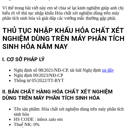
Vì thế trong bài viết này em sẽ chia sẻ lại kinh nghiệm giúp anh chị
hiểu rõ về thủ tục nhập khẩu Hóa chất xét nghiệm dùng trên máy
phân tích sinh hóa và giải đáp các vướng mắc thường gặp phải.
THỦ TỤC NHẬP KHẨU HÓA CHẤT XÉT
NGHIỆM DÙNG TRÊN MÁY PHÂN TÍCH
SINH HÓA
NĂM NAY
I. CƠ SỞ PHÁP LÝ
Nghị định số 98/2021/NĐ-CP, tải full Nghị định
tại đây
Nghị định 09/2023/NĐ-CP
Thông tư 05/2022/TT-BYT
II. BẢN CHẤT HÀNG HÓA CHẤT XÉT NGHIỆM
DÙNG TRÊN MÁY PHÂN TÍCH SINH HÓA
Tên sản phẩm: Hóa chất xét nghiệm dùng trên máy phân tích
sinh hóa
HS CODE : inbox zalo em
Thuế NK: 0%