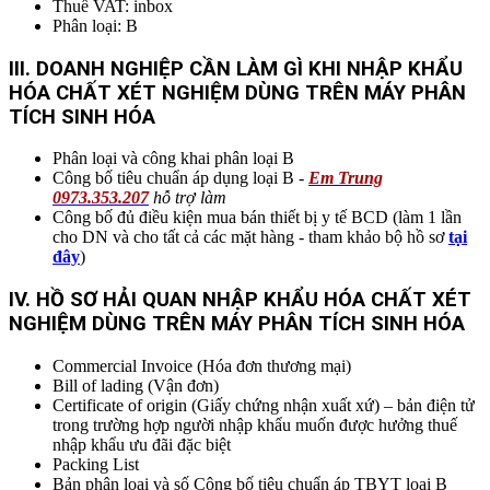
Thuế VAT: inbox
Phân loại: B
I
II. DOANH NGHIỆP CẦN LÀM GÌ KHI NHẬP KHẨU
HÓA CHẤT XÉT NGHIỆM DÙNG TRÊN MÁY PHÂN
TÍCH SINH HÓA
Phân loại và công khai phân loại B
Công bố tiêu chuẩn áp dụng loại B -
Em Trung
0973.353.207
hỗ trợ làm
Công bố đủ điều kiện mua bán thiết bị y tế BCD (làm 1 lần
cho DN và cho tất cả các mặt hàng - tham khảo bộ hồ sơ
tại
đây
)
IV. HỒ SƠ HẢI QUAN NHẬP KHẨU HÓA CHẤT XÉT
NGHIỆM DÙNG TRÊN MÁY PHÂN TÍCH SINH HÓA
Commercial Invoice (Hóa đơn thương mại)
Bill of lading (Vận đơn)
Certificate of origin (Giấy chứng nhận xuất xứ) – bản điện tử
trong trường hợp người nhập khẩu muốn được hưởng thuế
nhập khẩu ưu đãi đặc biệt
Packing List
Bản phân loại và số Công bố tiêu chuẩn áp TBYT loại B