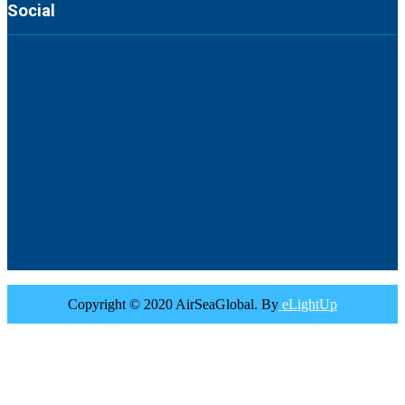
Social
Copyright © 2020 AirSeaGlobal. By
eLightUp