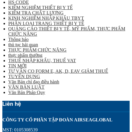
HS CODE
KIỂM NGHIỆM THIẾT BỊ Y TẾ
KIỂM TRA CHẤT LƯỢNG
KINH NGHIỆM NHẬP KHẨU TBYT
PHÂN LOẠI TRANG THIẾT BỊ Y TẾ
QUẢNG CÁO THIẾT BỊ Y TẾ, MỸ PHẨM, THỰC PHẨM
CHỨC NĂNG
Thông báo
thủ tục hải quan
THỰC PHẨM CHỨC NĂNG
thực phẩm thường
THUẾ NHẬP KHẨU, THUẾ VAT
TIN MỚI
TƯ VẤN CO FORM E, AK, D, EAV GIẢM THUẾ
TUYỂN DỤNG
Văn Bản chỉ đạo điều hành
VĂN BẢN LUẬT
Văn Bản Pháp Quy
Liên hệ
CÔNG TY CỔ PHẦN TẬP ĐOÀN AIRSEAGLOBAL
MST: 0105308539