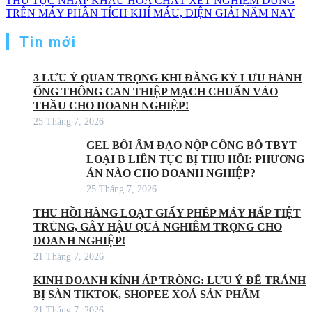
THỦ TỤC NHẬP KHẨU HÓA CHẤT XÉT NGHIỆM DÙNG
TRÊN MÁY PHÂN TÍCH KHÍ MÁU, ĐIỆN GIẢI NĂM NAY
Tin mới
3 LƯU Ý QUAN TRỌNG KHI ĐĂNG KÝ LƯU HÀNH
ỐNG THÔNG CAN THIỆP MẠCH CHUẨN VÀO
THẦU CHO DOANH NGHIỆP!
25 Tháng 7, 2026
GEL BÔI ÂM ĐẠO NỘP CÔNG BỐ TBYT
LOẠI B LIÊN TỤC BỊ THU HỒI: PHƯƠNG
ÁN NÀO CHO DOANH NGHIỆP?
25 Tháng 7, 2026
THU HỒI HÀNG LOẠT GIẤY PHÉP MÁY HẤP TIỆT
TRÙNG, GÂY HẬU QUẢ NGHIÊM TRỌNG CHO
DOANH NGHIỆP!
21 Tháng 7, 2026
KINH DOANH KÍNH ÁP TRÒNG: LƯU Ý ĐỂ TRÁNH
BỊ SÀN TIKTOK, SHOPEE XOÁ SẢN PHẨM
21 Tháng 7, 2026