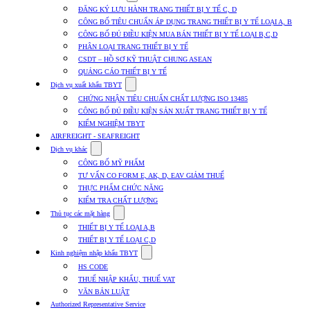
submenu
ĐĂNG KÝ LƯU HÀNH TRANG THIẾT BỊ Y TẾ C, D
for
CÔNG BỐ TIÊU CHUẨN ÁP DỤNG TRANG THIẾT BỊ Y TẾ LOẠI A, B
Dịch
CÔNG BỐ ĐỦ ĐIỀU KIỆN MUA BÁN THIẾT BỊ Y TẾ LOẠI B,C,D
vụ
nhập
PHÂN LOẠI TRANG THIẾT BỊ Y TẾ
khẩu
CSDT – HỒ SƠ KỸ THUẬT CHUNG ASEAN
TBYT
QUẢNG CÁO THIẾT BỊ Y TẾ
Show
Dịch vụ xuất khẩu TBYT
submenu
CHỨNG NHẬN TIÊU CHUẨN CHẤT LƯỢNG ISO 13485
for
CÔNG BỐ ĐỦ ĐIỀU KIỆN SẢN XUẤT TRANG THIẾT BỊ Y TẾ
Dịch
KIỂM NGHIỆM TBYT
vụ
xuất
AIRFREIGHT - SEAFREIGHT
khẩu
Show
Dịch vụ khác
TBYT
submenu
CÔNG BỐ MỸ PHẨM
for
TƯ VẤN CO FORM E, AK, D, EAV GIẢM THUẾ
Dịch
THỰC PHẨM CHỨC NĂNG
vụ
khác
KIỂM TRA CHẤT LƯỢNG
Show
Thủ tục các mặt hàng
submenu
THIẾT BỊ Y TẾ LOẠI A,B
for
THIẾT BỊ Y TẾ LOẠI C,D
Thủ
Show
tục
Kinh nghiệm nhập khẩu TBYT
submenu
các
HS CODE
for
mặt
THUẾ NHẬP KHẨU, THUẾ VAT
Kinh
hàng
VĂN BẢN LUẬT
nghiệm
nhập
Authorized Representative Service