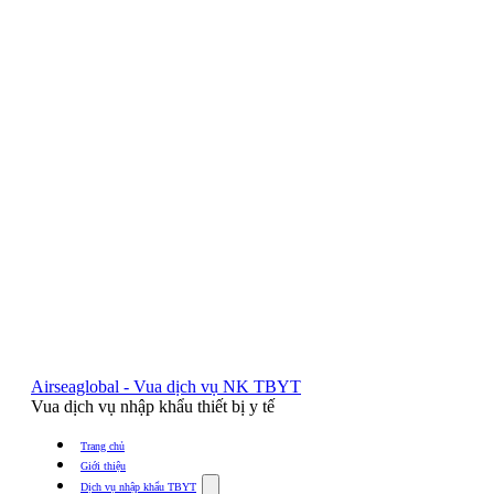
Airseaglobal - Vua dịch vụ NK TBYT
Vua dịch vụ nhập khẩu thiết bị y tế
Trang chủ
Giới thiệu
Show
Dịch vụ nhập khẩu TBYT