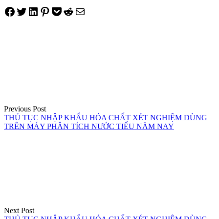
Share on Facebook
Tweet on Twitter
Share on LinkedIn
Pin on Pinterest
Save to pocket
Share on Reddit
Share via Email
Điều
hướng
bài
viết
Previous Post
THỦ TỤC NHẬP KHẨU HÓA CHẤT XÉT NGHIỆM DÙNG
TRÊN MÁY PHÂN TÍCH NƯỚC TIỂU NĂM NAY
Next Post