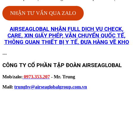
NHẬN TƯ VẤN QUA ZALO
AIRSEAGLOBAL NHẬN FULL DỊCH VỤ CHECK,
CARE, XIN GIẤY PHÉP, VẬN CHUYỂN QUỐC TẾ,
THÔNG QUAN THIẾT BỊ Y TẾ, ĐƯA HÀNG VỀ KHO
---
CÔNG TY CỔ PHẦN TẬP ĐOÀN AIRSEAGLOBAL
Mob/zalo:
0973.353.207
- Mr. Trung
Mail:
trungbv@airseaglobalgroup.com.vn