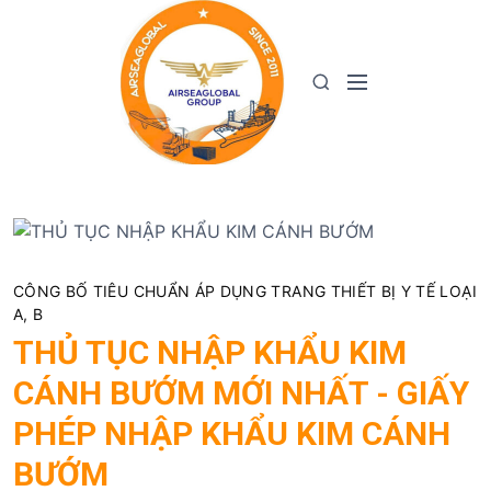
S
k
i
M
S
p
e
e
t
n
a
o
u
r
c
c
o
h
n
t
e
CÔNG BỐ TIÊU CHUẨN ÁP DỤNG TRANG THIẾT BỊ Y TẾ LOẠI
n
A, B
t
THỦ TỤC NHẬP KHẨU KIM
CÁNH BƯỚM MỚI NHẤT - GIẤY
PHÉP NHẬP KHẨU KIM CÁNH
BƯỚM