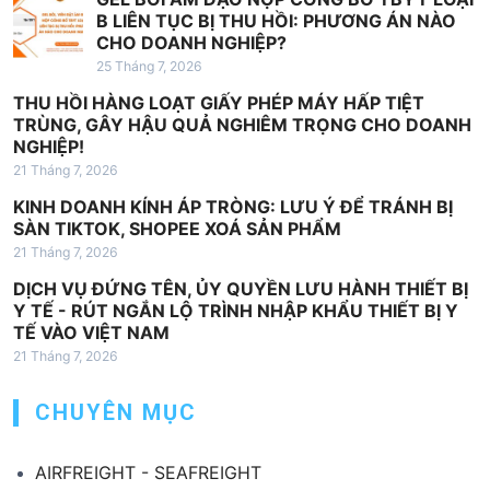
ế
B LIÊN TỤC BỊ THU HỒI: PHƯƠNG ÁN NÀO
CHO DOANH NGHIỆP?
t
25 Tháng 7, 2026
THU HỒI HÀNG LOẠT GIẤY PHÉP MÁY HẤP TIỆT
TRÙNG, GÂY HẬU QUẢ NGHIÊM TRỌNG CHO DOANH
NGHIỆP!
21 Tháng 7, 2026
KINH DOANH KÍNH ÁP TRÒNG: LƯU Ý ĐỂ TRÁNH BỊ
SÀN TIKTOK, SHOPEE XOÁ SẢN PHẨM
21 Tháng 7, 2026
DỊCH VỤ ĐỨNG TÊN, ỦY QUYỀN LƯU HÀNH THIẾT BỊ
Y TẾ - RÚT NGẮN LỘ TRÌNH NHẬP KHẨU THIẾT BỊ Y
TẾ VÀO VIỆT NAM
21 Tháng 7, 2026
CHUYÊN MỤC
AIRFREIGHT - SEAFREIGHT