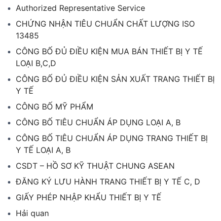
Authorized Representative Service
CHỨNG NHẬN TIÊU CHUẨN CHẤT LƯỢNG ISO
13485
CÔNG BỐ ĐỦ ĐIỀU KIỆN MUA BÁN THIẾT BỊ Y TẾ
LOẠI B,C,D
CÔNG BỐ ĐỦ ĐIỀU KIỆN SẢN XUẤT TRANG THIẾT BỊ
Y TẾ
CÔNG BỐ MỸ PHẨM
CÔNG BỐ TIÊU CHUẨN ÁP DỤNG LOẠI A, B
CÔNG BỐ TIÊU CHUẨN ÁP DỤNG TRANG THIẾT BỊ
Y TẾ LOẠI A, B
CSDT – HỒ SƠ KỸ THUẬT CHUNG ASEAN
ĐĂNG KÝ LƯU HÀNH TRANG THIẾT BỊ Y TẾ C, D
GIẤY PHÉP NHẬP KHẨU THIẾT BỊ Y TẾ
Hải quan