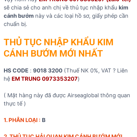
sẽ chia sẻ cho anh chị về thủ tục nhập khẩu
kim
cánh bướm
này và các loại hồ sơ, giấy phép cần
chuẩn bị.
THỦ TỤC NHẬP KHẨU KIM
CÁNH BƯỚM
MỚI NHẤT
HS CODE
:
9018 3200
(Thuế NK 0%, VAT ? Liên
hệ
EM TRUNG 0973353207
)
( Mặt hàng này đã được Airseaglobal thông quan
thực tế )
1. PHÂN LOẠI :
B
2. THỦ TỤC HẢI QUAN KIM CÁNH BƯỚM MỚI