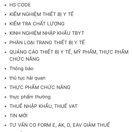
HS CODE
KIỂM NGHIỆM THIẾT BỊ Y TẾ
KIỂM TRA CHẤT LƯỢNG
KINH NGHIỆM NHẬP KHẨU TBYT
PHÂN LOẠI TRANG THIẾT BỊ Y TẾ
QUẢNG CÁO THIẾT BỊ Y TẾ, MỸ PHẨM, THỰC PHẨM
CHỨC NĂNG
Thông báo
thủ tục hải quan
THỰC PHẨM CHỨC NĂNG
thực phẩm thường
THUẾ NHẬP KHẨU, THUẾ VAT
TIN MỚI
TƯ VẤN CO FORM E, AK, D, EAV GIẢM THUẾ