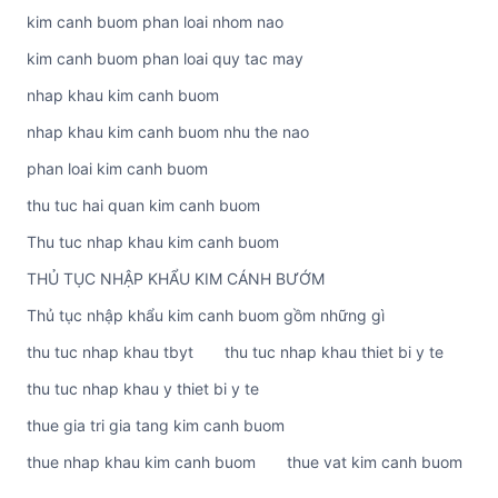
kim canh buom phan loai nhom nao
kim canh buom phan loai quy tac may
nhap khau kim canh buom
nhap khau kim canh buom nhu the nao
phan loai kim canh buom
thu tuc hai quan kim canh buom
Thu tuc nhap khau kim canh buom
THỦ TỤC NHẬP KHẨU KIM CÁNH BƯỚM
Thủ tục nhập khẩu kim canh buom gồm những gì
thu tuc nhap khau tbyt
thu tuc nhap khau thiet bi y te
thu tuc nhap khau y thiet bi y te
thue gia tri gia tang kim canh buom
thue nhap khau kim canh buom
thue vat kim canh buom