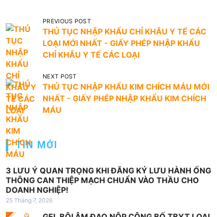
Đ
PREVIOUS POST
THỦ TỤC NHẬP KHẨU CHỈ KHÂU Y TẾ CÁC
i
LOẠI MỚI NHẤT - GIẤY PHÉP NHẬP KHẨU
ề
CHỈ KHÂU Y TẾ CÁC LOẠI
u
NEXT POST
h
THỦ TỤC NHẬP KHẨU KIM CHÍCH MÁU MỚI
ư
NHẤT - GIẤY PHÉP NHẬP KHẨU KIM CHÍCH
ớ
MÁU
n
g
TIN MỚI
b
à
3 LƯU Ý QUAN TRỌNG KHI ĐĂNG KÝ LƯU HÀNH ỐNG
THÔNG CAN THIỆP MẠCH CHUẨN VÀO THẦU CHO
i
DOANH NGHIỆP!
v
25 Tháng 7, 2026
i
GEL BÔI ÂM ĐẠO NỘP CÔNG BỐ TBYT LOẠI