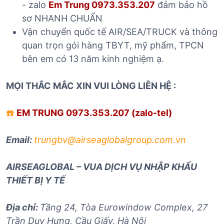
- zalo
Em Trung 0973.353.207
đảm bảo hồ
sơ NHANH CHUẨN
Vận chuyển quốc tế AIR/SEA/TRUCK và thông
quan trọn gói hàng TBYT, mỹ phẩm, TPCN
bên em có 13 năm kinh nghiệm ạ.
MỌI THẮC MẮC XIN VUI LÒNG LIÊN HỆ :
☎️
EM TRUNG 0973.353.207 (zalo-tel)
Email:
trungbv@airseaglobalgroup.com.vn
AIRSEAGLOBAL – VUA DỊCH VỤ NHẬP KHẨU
THIẾT BỊ Y TẾ
Địa chỉ:
Tầng 24, Tòa Eurowindow Complex, 27
Trần Duy Hưng, Cầu Giấy, Hà Nội