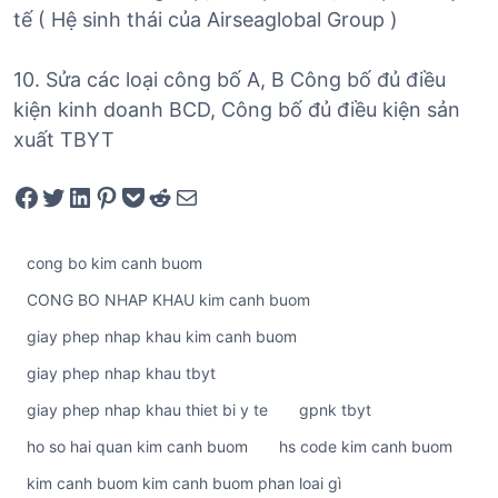
tế ( Hệ sinh thái của Airseaglobal Group )
10. Sửa các loại công bố A, B Công bố đủ điều
kiện kinh doanh BCD, Công bố đủ điều kiện sản
xuất TBYT
Share on Facebook
Tweet on Twitter
Share on LinkedIn
Pin on Pinterest
Save to pocket
Share on Reddit
Share via Email
cong bo kim canh buom
CONG BO NHAP KHAU kim canh buom
giay phep nhap khau kim canh buom
giay phep nhap khau tbyt
giay phep nhap khau thiet bi y te
gpnk tbyt
ho so hai quan kim canh buom
hs code kim canh buom
kim canh buom kim canh buom phan loai gì