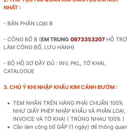
NHẤT :
- BẢN PHÂN LOẠI B
- CÔNG BỐ B (
EM TRUNG
0973353207
HỖ TRỢ
LÀM CÔNG BỐ, LƯU HÀNH)
- BỘ HỒ SƠ ĐẦY ĐỦ : INV, PKL, TỜ KHAI,
CATALOGUE
3. CHÚ Ý KHI NHẬP KHẨU KIM CÁNH BƯỚM :
TEM NHÃN TRÊN HÀNG PHẢI CHUẨN 100%
NHƯ GIẤY PHÉP NHẬP KHẨU VÀ PHÂN LOẠI,
INVOICE VÀ TỜ KHAI ( TRÙNG NHAU 100% )
Cần làm công bố GẤP (1 ngày) để thông quan