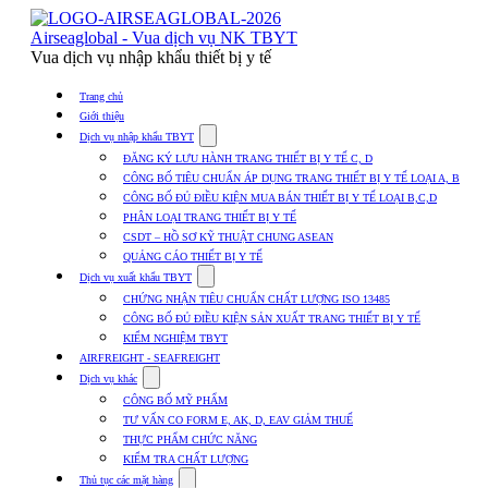
Skip
to
Airseaglobal - Vua dịch vụ NK TBYT
content
Vua dịch vụ nhập khẩu thiết bị y tế
Trang chủ
Giới thiệu
Show
Dịch vụ nhập khẩu TBYT
submenu
ĐĂNG KÝ LƯU HÀNH TRANG THIẾT BỊ Y TẾ C, D
for
CÔNG BỐ TIÊU CHUẨN ÁP DỤNG TRANG THIẾT BỊ Y TẾ LOẠI A, B
Dịch
CÔNG BỐ ĐỦ ĐIỀU KIỆN MUA BÁN THIẾT BỊ Y TẾ LOẠI B,C,D
vụ
nhập
PHÂN LOẠI TRANG THIẾT BỊ Y TẾ
khẩu
CSDT – HỒ SƠ KỸ THUẬT CHUNG ASEAN
TBYT
QUẢNG CÁO THIẾT BỊ Y TẾ
Show
Dịch vụ xuất khẩu TBYT
submenu
CHỨNG NHẬN TIÊU CHUẨN CHẤT LƯỢNG ISO 13485
for
CÔNG BỐ ĐỦ ĐIỀU KIỆN SẢN XUẤT TRANG THIẾT BỊ Y TẾ
Dịch
KIỂM NGHIỆM TBYT
vụ
xuất
AIRFREIGHT - SEAFREIGHT
khẩu
Show
Dịch vụ khác
TBYT
submenu
CÔNG BỐ MỸ PHẨM
for
TƯ VẤN CO FORM E, AK, D, EAV GIẢM THUẾ
Dịch
THỰC PHẨM CHỨC NĂNG
vụ
khác
KIỂM TRA CHẤT LƯỢNG
Show
Thủ tục các mặt hàng