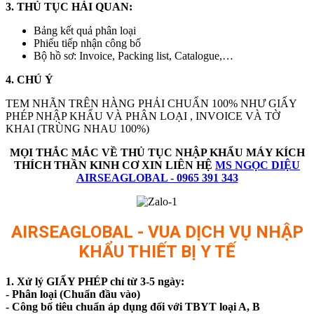
3. THỦ TỤC HẢI QUAN:
Bảng kết quả phân loại
Phiếu tiếp nhận công bố
Bộ hồ sơ: Invoice, Packing list, Catalogue,…
4. CHÚ Ý
TEM NHÃN TRÊN HÀNG PHẢI CHUẨN 100% NHƯ GIẤY
PHÉP NHẬP KHẨU VÀ PHÂN LOẠI , INVOICE VÀ TỜ
KHAI (TRÙNG NHAU 100%)
MỌI THẮC MẮC VỀ THỦ TỤC NHẬP KHẨU
MÁY KÍCH
THÍCH THẦN KINH CƠ
XIN LIÊN HỆ
MS NGỌC DIỆU
AIRSEAGLOBAL - 0965 391 343
AIRSEAGLOBAL - VUA DỊCH VỤ NHẬP
KHẨU THIẾT BỊ Y TẾ
1. Xử lý GIẤY PHÉP chỉ từ 3-5 ngày:
- Phân loại (Chuẩn đầu vào)
- Công bố tiêu chuẩn áp dụng đối với TBYT loại A, B