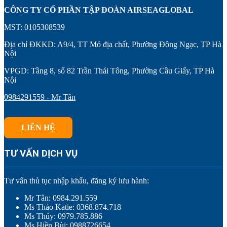
CÔNG TY CỔ PHẦN TẬP ĐOÀN AIRSEAGLOBAL
MST: 0105308539
Địa chỉ ĐKKD: A9/4, TT Mỏ địa chất, Phường Đông Ngạc, TP Hà
Nội
VPGD: Tầng 8, số 82 Trần Thái Tông, Phường Cầu Giấy, TP Hà
Nội
0984291559 - Mr Tân
LIÊN HỆ
TƯ VẤN DỊCH VỤ
Tư vấn thủ tục nhập khẩu, đăng ký lưu hành:
Mr Tân: 0984.291.559
Ms Thảo Katie: 0368.874.718
Ms Thúy: 0979.785.886
Ms Hiền Bùi: 0988726654