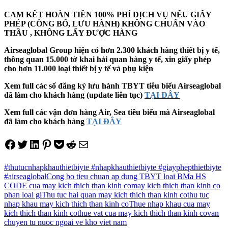
CAM KẾT HOÀN TIỀN 100% PHÍ DỊCH VỤ NẾU GIẤY
PHÉP (CÔNG BỐ, LƯU HÀNH) KHÔNG CHUẨN VÀO
THẦU , KHÔNG LẤY ĐƯỢC HÀNG
Airseaglobal Group hiện có hơn 2.300 khách hàng thiết bị y tế,
thông quan 15.000 tờ khai hải quan hàng y tế, xin giấy phép
cho hơn 11.000 loại thiết bị y tế và phụ kiện
Xem full các số đăng ký lưu hành TBYT tiêu biểu Airseaglobal
đã làm cho khách hàng (update liên tục)
TẠI ĐÂY
Xem full các vận đơn hàng Air, Sea tiêu biểu mà Airseaglobal
đã làm cho khách hàng
TẠI ĐÂY
Share on Facebook
Tweet on Twitter
Share on LinkedIn
Pin on Pinterest
Save to pocket
Share on Reddit
Share via Email
#thutucnhapkhauthietbiyte #nhapkhauthietbiyte #giayphepthietbiyte
#airseaglobal
Cong bo tieu chuan ap dung TBYT loai B
Ma HS
CODE cua may kich thich than kinh co
may kich thich than kinh co
phan loai gi
Thu tuc hai quan may kich thich than kinh co
thu tuc
nhap khau may kich thich than kinh co
Thue nhap khau cua may
kich thich than kinh co
thue vat cua may kich thich than kinh co
van
chuyen tu nuoc ngoai ve kho viet nam