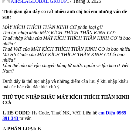
AIRSEAGLOBAL GROUP
17 Tháng 3, 2025
Thời gian gần đây có rất nhiều anh chị hỏi em những vấn đề
sau:
MÁY KÍCH THÍCH THẦN KINH CƠ
phân loại gì?
Thủ tục nhập khẩu MÁY KÍCH THÍCH THẦN KINH CƠ?
Thuế nhập khẩu của MÁY KÍCH THÍCH THẦN KINH CƠ
là bao
nhiêu?
Thuế VAT của MÁY KÍCH THÍCH THẦN KINH CƠ là bao nhiêu
Mã HS Code của MÁY KÍCH THÍCH THẦN KINH CƠ
là bao
nhiêu?
Làm thế nào để vận chuyển hàng từ nước ngoài về tận kho ở Việt
Nam?
Dưới đây là thủ tục nhập và những điểm cần lưu ý khi nhập khẩu
mà các bác cần đặc biệt chú ý
THỦ TỤC NHẬP KHẨU MÁY KÍCH THÍCH THẦN KINH
CƠ:
1. HS CODE:
Hs Code, Thuế NK, VAT Liên hệ
em Diệu 0965
391 343
tư vấn
2. PHÂN LOẠI:
B