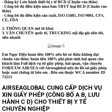
- Đăng ký Lưu hành thiết bị y tế BCD (Chuẩn vào thầu)
- Công bố đủ điều kiện mua bán TBYT loại BCD (Chuẩn vào
thầu)
- Công bố đủ điều kiện sản xuất, ISO 13485, ISO 9001, CFS,
CE, FDA
2. THÔNG QUAN mở tờ khai
3. VẬN CHUYỂN quốc tế, TRUCKING nội địa giá siêu tốt,
siêu nhanh
Em Ngọc Diệu hoàn tiền 100% nếu hồ sơ thầu không đạt
chuẩn vào thầu; hoàn tiền 100% phí phát sinh hải quan cho
khách làm Full dịch vụ từ giấy phép, hải quan, vận chuyển
FOB/EXW AIR/SEA với Airseaglobal nếu do lỗi sai giấy phép
hoặc soát chứng từ bên em - Bên em thuộc WCA member ID
73213
AIRSEAGLOBAL CUNG CẤP DỊCH VỤ
XIN GIẤY PHÉP (CÔNG BỐ A B, LƯU
HÀNH C D) CHO THIẾT BỊ Y TẾ
CHUYÊN NGHIỆP