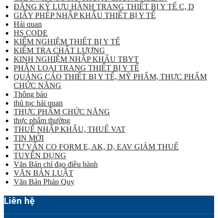
ĐĂNG KÝ LƯU HÀNH TRANG THIẾT BỊ Y TẾ C, D
GIẤY PHÉP NHẬP KHẨU THIẾT BỊ Y TẾ
Hải quan
HS CODE
KIỂM NGHIỆM THIẾT BỊ Y TẾ
KIỂM TRA CHẤT LƯỢNG
KINH NGHIỆM NHẬP KHẨU TBYT
PHÂN LOẠI TRANG THIẾT BỊ Y TẾ
QUẢNG CÁO THIẾT BỊ Y TẾ, MỸ PHẨM, THỰC PHẨM
CHỨC NĂNG
Thông báo
thủ tục hải quan
THỰC PHẨM CHỨC NĂNG
thực phẩm thường
THUẾ NHẬP KHẨU, THUẾ VAT
TIN MỚI
TƯ VẤN CO FORM E, AK, D, EAV GIẢM THUẾ
TUYỂN DỤNG
Văn Bản chỉ đạo điều hành
VĂN BẢN LUẬT
Văn Bản Pháp Quy
Liên hệ