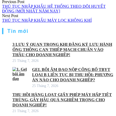
Điều
Previous Post
THỦ TỤC NHẬP KHẨU HỆ THỐNG THEO DÕI HUYẾT
hướng
ĐỘNG [MỚI NHẤT NĂM NAY]
Next Post
bài
THỦ TỤC NHẬP KHẨU MÁY LỌC KHÔNG KHÍ
viết
Tin mới
3 LƯU Ý QUAN TRỌNG KHI ĐĂNG KÝ LƯU HÀNH
ỐNG THÔNG CAN THIỆP MẠCH CHUẨN VÀO
THẦU CHO DOANH NGHIỆP!
25 Tháng 7, 2026
GEL BÔI ÂM ĐẠO NỘP CÔNG BỐ TBYT
LOẠI B LIÊN TỤC BỊ THU HỒI: PHƯƠNG
ÁN NÀO CHO DOANH NGHIỆP?
25 Tháng 7, 2026
THU HỒI HÀNG LOẠT GIẤY PHÉP MÁY HẤP TIỆT
TRÙNG, GÂY HẬU QUẢ NGHIÊM TRỌNG CHO
DOANH NGHIỆP!
21 Tháng 7, 2026