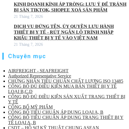
KINH DOANH KÍNH ÁP TRÒNG: LƯU Ý ĐỂ TRÁNH
BỊ SÀN TIKTOK, SHOPEE XOÁ SẢN PHẨM
21 Tháng 7, 2026
DỊCH VỤ ĐỨNG TÊN, ỦY QUYỀN LƯU HÀNH
THIẾT BỊ Y TẾ - RÚT NGẮN LỘ TRÌNH NHẬP
KHẨU THIẾT BỊ Y TẾ VÀO VIỆT NAM
21 Tháng 7, 2026
Chuyên mục
AIRFREIGHT - SEAFREIGHT
Authorized Representative Service
CHỨNG NHẬN TIÊU CHUẨN CHẤT LƯỢNG ISO 13485
CÔNG BỐ ĐỦ ĐIỀU KIỆN MUA BÁN THIẾT BỊ Y TẾ
LOẠI B,C,D
CÔNG BỐ ĐỦ ĐIỀU KIỆN SẢN XUẤT TRANG THIẾT BỊ
Y TẾ
CÔNG BỐ MỸ PHẨM
CÔNG BỐ TIÊU CHUẨN ÁP DỤNG LOẠI A, B
CÔNG BỐ TIÊU CHUẨN ÁP DỤNG TRANG THIẾT BỊ Y
TẾ LOẠI A, B
CSDT – HỒ SƠ KỸ THUẬT CHUNG ASEAN