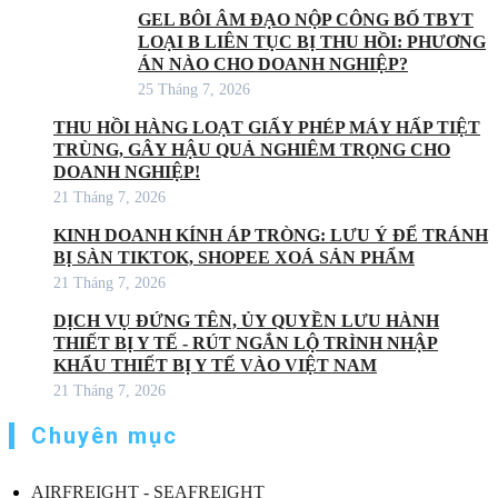
GEL BÔI ÂM ĐẠO NỘP CÔNG BỐ TBYT
LOẠI B LIÊN TỤC BỊ THU HỒI: PHƯƠNG
ÁN NÀO CHO DOANH NGHIỆP?
25 Tháng 7, 2026
THU HỒI HÀNG LOẠT GIẤY PHÉP MÁY HẤP TIỆT
TRÙNG, GÂY HẬU QUẢ NGHIÊM TRỌNG CHO
DOANH NGHIỆP!
21 Tháng 7, 2026
KINH DOANH KÍNH ÁP TRÒNG: LƯU Ý ĐỂ TRÁNH
BỊ SÀN TIKTOK, SHOPEE XOÁ SẢN PHẨM
21 Tháng 7, 2026
DỊCH VỤ ĐỨNG TÊN, ỦY QUYỀN LƯU HÀNH
THIẾT BỊ Y TẾ - RÚT NGẮN LỘ TRÌNH NHẬP
KHẨU THIẾT BỊ Y TẾ VÀO VIỆT NAM
21 Tháng 7, 2026
Chuyên mục
AIRFREIGHT - SEAFREIGHT