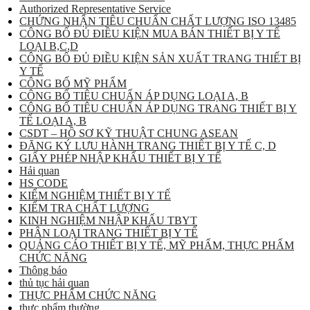
Authorized Representative Service
CHỨNG NHẬN TIÊU CHUẨN CHẤT LƯỢNG ISO 13485
CÔNG BỐ ĐỦ ĐIỀU KIỆN MUA BÁN THIẾT BỊ Y TẾ
LOẠI B,C,D
CÔNG BỐ ĐỦ ĐIỀU KIỆN SẢN XUẤT TRANG THIẾT BỊ
Y TẾ
CÔNG BỐ MỸ PHẨM
CÔNG BỐ TIÊU CHUẨN ÁP DỤNG LOẠI A, B
CÔNG BỐ TIÊU CHUẨN ÁP DỤNG TRANG THIẾT BỊ Y
TẾ LOẠI A, B
CSDT – HỒ SƠ KỸ THUẬT CHUNG ASEAN
ĐĂNG KÝ LƯU HÀNH TRANG THIẾT BỊ Y TẾ C, D
GIẤY PHÉP NHẬP KHẨU THIẾT BỊ Y TẾ
Hải quan
HS CODE
KIỂM NGHIỆM THIẾT BỊ Y TẾ
KIỂM TRA CHẤT LƯỢNG
KINH NGHIỆM NHẬP KHẨU TBYT
PHÂN LOẠI TRANG THIẾT BỊ Y TẾ
QUẢNG CÁO THIẾT BỊ Y TẾ, MỸ PHẨM, THỰC PHẨM
CHỨC NĂNG
Thông báo
thủ tục hải quan
THỰC PHẨM CHỨC NĂNG
thực phẩm thường