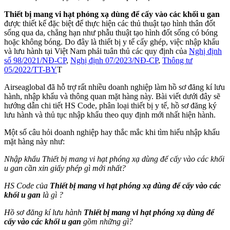
Thiết bị mang vi hạt phóng xạ dùng để cấy vào các khối u gan
được thiết kế đặc biệt để thực hiện các thủ thuật tạo hình thân đốt
sống qua da, chẳng hạn như phẫu thuật tạo hình đốt sống có bóng
hoặc không bóng. Do đây là thiết bị y tế cấy ghép, việc nhập khẩu
và lưu hành tại Việt Nam phải tuân thủ các quy định của
Nghị định
số 98/2021/NĐ-CP
,
Nghị định 07/2023/NĐ-CP
,
Thông tư
05/2022/TT-BY
T
Airseaglobal đã hỗ trợ rất nhiều doanh nghiệp làm hồ sơ đăng kí lưu
hành, nhập khẩu và thông quan mặt hàng này. Bài viết dưới đây sẽ
hướng dẫn chi tiết HS Code, phân loại thiết bị y tế, hồ sơ đăng ký
lưu hành và thủ tục nhập khẩu theo quy định mới nhất hiện hành.
Một số câu hỏi doanh nghiệp hay thắc mắc khi tìm hiểu nhập khẩu
mặt hàng này như:
Nhập khẩu Thiết bị mang vi hạt phóng xạ dùng để cấy vào các khối
u gan
cần xin giấy phép gì mới nhất?
HS Code của
Thiết bị mang vi hạt phóng xạ dùng để cấy vào các
khối u gan
là gì ?
Hồ sơ đăng kí lưu hành
Thiết bị mang vi hạt phóng xạ dùng để
cấy vào các khối u gan
gồm những gì?