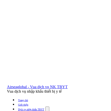
Airseaglobal - Vua dịch vụ NK TBYT
Vua dịch vụ nhập khẩu thiết bị y tế
Trang chủ
Giới thiệu
Show
Dịch vụ nhập khẩu TBYT