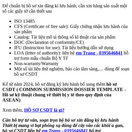
Để chuẩn bị hồ sơ xin đăng kí lưu hành, cần xin hãng sản xuất một
số các giấy tờ cần thiết sau
ISO 13485
CFS (Certificate of free sale): Giấy chứng nhận lưu hành của
sản phẩm
Catalog: Tài liệu mô tả thông số kĩ thuật của sản phẩm
DOC (Declaration of conformity/CE)
IFU (Instruction for use): Tài liệu hướng dẫn sử dụng
LOA (letter of authority): liên hệ
em Trang - 0395646841
hỗ
trợ form mẫu chuẩn Bộ Y Tế
Non-warranty/Warranty
Một số tài liệu thử nghiệm, báo cáo lâm sàng,.... dùng để soạn
hồ sơ CSDT
Kể từ năm 2024, hồ sơ đăng ký lưu hành bổ sung thêm
hồ sơ
CSDT
(
COMMON SUBMISSION DOSSIER TEMPLATE
-
Hồ sơ kỹ thuật chung về thiết bị y tế theo quy định của
ASEAN
)
Xem thêm,
HỒ SƠ CSDT là gì?
Cần hỗ trợ tư vấn, soạn trọn bộ hồ sơ xin đăng ký lưu hành
Thiết bị mang vi hạt phóng xạ dùng để cấy vào các khối u gan
,
hồ sơ CSDT liên hệ
em Trang - 0395646841
hỗ trợ