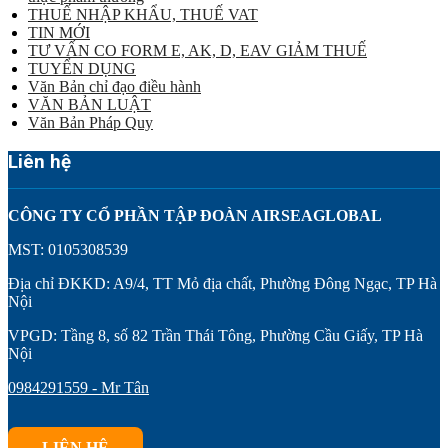
THUẾ NHẬP KHẨU, THUẾ VAT
TIN MỚI
TƯ VẤN CO FORM E, AK, D, EAV GIẢM THUẾ
TUYỂN DỤNG
Văn Bản chỉ đạo điều hành
VĂN BẢN LUẬT
Văn Bản Pháp Quy
Liên hệ
CÔNG TY CỔ PHẦN TẬP ĐOÀN AIRSEAGLOBAL
MST: 0105308539
Địa chỉ ĐKKD: A9/4, TT Mỏ địa chất, Phường Đông Ngạc, TP Hà
Nội
VPGD: Tầng 8, số 82 Trần Thái Tông, Phường Cầu Giấy, TP Hà
Nội
0984291559 - Mr Tân
LIÊN HỆ