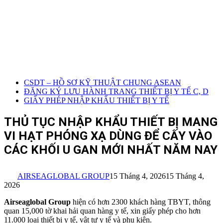
CSDT – HỒ SƠ KỸ THUẬT CHUNG ASEAN
ĐĂNG KÝ LƯU HÀNH TRANG THIẾT BỊ Y TẾ C, D
GIẤY PHÉP NHẬP KHẨU THIẾT BỊ Y TẾ
THỦ TỤC NHẬP KHẨU THIẾT BỊ MANG
VI HẠT PHÓNG XẠ DÙNG ĐỂ CẤY VÀO
CÁC KHỐI U GAN MỚI NHẤT NĂM NAY
AIRSEAGLOBAL GROUP
15 Tháng 4, 2026
15 Tháng 4,
2026
Airseaglobal Group
hiện có hơn 2300 khách hàng TBYT, thông
quan 15,000 tờ khai hải quan hàng y tế, xin giấy phép cho hơn
11.000 loại thiết bị y tế, vật tư y tế và phụ kiện.