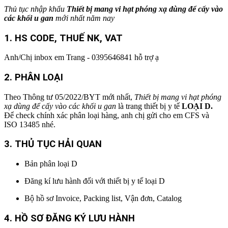
Thủ tục nhập khẩu
Thiết bị mang vi hạt phóng xạ dùng để cấy vào
các khối u gan
mới nhất
năm nay
1. HS CODE
, THUẾ NK, VAT
Anh/Chị inbox em Trang - 0395646841 hỗ trợ ạ
2.
PHÂN LOẠI
Theo Thông tư 05/2022/BYT mới nhất,
Thiết bị mang vi hạt phóng
xạ dùng để cấy vào các khối u gan
là trang thiết bị y tế
LOẠI D.
Để check chính xác phân loại hàng, anh chị gửi cho em CFS và
ISO 13485 nhé.
3. THỦ TỤC HẢI QUAN
Bản phân loại D
Đăng kí lưu hành đối với thiết bị y tế loại D
Bộ hồ sơ Invoice, Packing list, Vận đơn, Catalog
4. HỒ SƠ ĐĂNG KÝ LƯU HÀNH