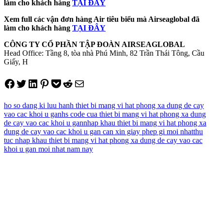
làm cho khách hàng
TẠI ĐÂY
Xem full các vận đơn hàng Air tiêu biểu mà Airseaglobal đã
làm cho khách hàng
TẠI ĐÂY
CÔNG TY CỔ PHẦN TẬP ĐOÀN AIRSEAGLOBAL
Head Office: Tầng 8, tòa nhà Phú Minh, 82 Trần Thái Tông, Cầu
Giấy, H
Share on Facebook
Tweet on Twitter
Share on LinkedIn
Pin on Pinterest
Save to pocket
Share on Reddit
Share via Email
ho so dang ki luu hanh thiet bi mang vi hat phong xa dung de cay
vao cac khoi u gan
hs code cua thiet bi mang vi hat phong xa dung
de cay vao cac khoi u gan
nhap khau thiet bi mang vi hat phong xa
dung de cay vao cac khoi u gan can xin giay phep gi moi nhat
thu
tuc nhap khau thiet bi mang vi hat phong xa dung de cay vao cac
khoi u gan moi nhat nam nay
Điều
hướng
bài
viết