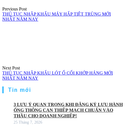
Previous Post
THỦ TỤC NHẬP KHẨU MÁY HẤP TIỆT TRÙNG MỚI
NHẤT NĂM NAY
Next Post
THỦ TỤC NHẬP KHẨU LÓT Ổ CỐI KHỚP HÁNG MỚI
NHẤT NĂM NAY
Tin mới
3 LƯU Ý QUAN TRỌNG KHI ĐĂNG KÝ LƯU HÀNH
ỐNG THÔNG CAN THIỆP MẠCH CHUẨN VÀO
THẦU CHO DOANH NGHIỆP!
25 Tháng 7, 2026