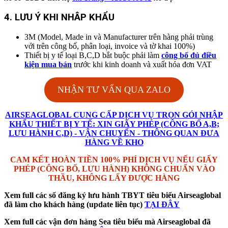
4. LƯU Ý KHI NHÂP KHẨU
3M (Model, Made in và Manufacturer trên hàng phải trùng
với trên công bố, phân loại, invoice và tờ khai 100%)
Thiết bị y tế loại B,C,D bắt buộc phải làm
công bố đủ điều
kiện mua bán
trước khi kinh doanh và xuất hóa đơn VAT
NHẬN TƯ VẤN QUA ZALO
AIRSEAGLOBAL CUNG CẤP DỊCH VỤ TRỌN GÓI NHẬP
KHẨU THIẾT BỊ Y TẾ: XIN GIẤY PHÉP (CÔNG BỐ A,B;
LƯU HÀNH C,D) - VẬN CHUYỂN - THÔNG QUAN ĐƯA
HÀNG VỀ KHO
CAM KẾT HOÀN TIỀN 100% PHÍ DỊCH VỤ NẾU GIẤY
PHÉP (CÔNG BỐ, LƯU HÀNH) KHÔNG CHUẨN VÀO
THẦU, KHÔNG LẤY ĐƯỢC HÀNG
Xem full các số đăng ký lưu hành TBYT tiêu biểu Airseaglobal
đã làm cho khách hàng (update liên tục)
TẠI ĐÂY
Xem full các vận đơn hàng Sea tiêu biểu mà Airseaglobal đã