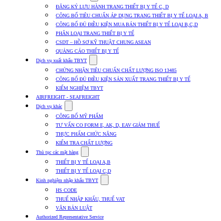
submenu
ĐĂNG KÝ LƯU HÀNH TRANG THIẾT BỊ Y TẾ C, D
for
CÔNG BỐ TIÊU CHUẨN ÁP DỤNG TRANG THIẾT BỊ Y TẾ LOẠI A, B
Dịch
CÔNG BỐ ĐỦ ĐIỀU KIỆN MUA BÁN THIẾT BỊ Y TẾ LOẠI B,C,D
vụ
nhập
PHÂN LOẠI TRANG THIẾT BỊ Y TẾ
khẩu
CSDT – HỒ SƠ KỸ THUẬT CHUNG ASEAN
TBYT
QUẢNG CÁO THIẾT BỊ Y TẾ
Show
Dịch vụ xuất khẩu TBYT
submenu
CHỨNG NHẬN TIÊU CHUẨN CHẤT LƯỢNG ISO 13485
for
CÔNG BỐ ĐỦ ĐIỀU KIỆN SẢN XUẤT TRANG THIẾT BỊ Y TẾ
Dịch
KIỂM NGHIỆM TBYT
vụ
xuất
AIRFREIGHT - SEAFREIGHT
khẩu
Show
Dịch vụ khác
TBYT
submenu
CÔNG BỐ MỸ PHẨM
for
TƯ VẤN CO FORM E, AK, D, EAV GIẢM THUẾ
Dịch
THỰC PHẨM CHỨC NĂNG
vụ
khác
KIỂM TRA CHẤT LƯỢNG
Show
Thủ tục các mặt hàng
submenu
THIẾT BỊ Y TẾ LOẠI A,B
for
THIẾT BỊ Y TẾ LOẠI C,D
Thủ
Show
tục
Kinh nghiệm nhập khẩu TBYT
submenu
các
HS CODE
for
mặt
THUẾ NHẬP KHẨU, THUẾ VAT
Kinh
hàng
VĂN BẢN LUẬT
nghiệm
nhập
Authorized Representative Service