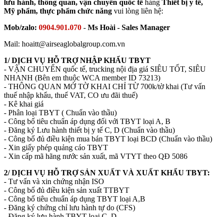
lưu hành, thông quan, vận chuyển quốc tế
hàng
Thiết bị y tế,
Mỹ phẩm, thực phẩm chức năng
vui lòng liên hệ
:
Mob/zalo:
0904.901.070
-
Ms Hoài - Sales Manager
Mail: hoaitt@airseaglobalgroup.com.vn
1/ DỊCH VỤ HỖ TRỢ NHẬP KHẨU TBYT
- VẬN CHUYỂN quốc tế, trucking nội địa giá SIÊU TỐT, SIÊU
NHANH (Bên em thuộc WCA member ID 73213)
- THÔNG QUAN MỞ TỜ KHAI CHỈ TỪ 700k/tờ khai (Tư vấn
thuế nhập khẩu, thuế VAT, CO ưu đãi thuế)
- Kê khai giá
- Phân loại TBYT ( Chuẩn vào thầu)
- Công bố tiêu chuẩn áp dụng đối với TBYT loại A, B
- Đăng ký Lưu hành thiết bị y tế C, D (Chuẩn vào thầu)
- Công bố đủ điều kiện mua bán TBYT loại BCD (Chuẩn vào thầu)
- Xin giấy phép quảng cáo TBYT
- Xin cấp mã hãng nước sản xuất, mã VTYT theo QĐ 5086
2/ DỊCH VỤ HỖ TRỢ SẢN XUẤT VÀ XUẤT KHẨU TBYT:
- Tư vấn và xin chứng nhận ISO
- Công bố đủ điều kiện sản xuất TTBYT
- Công bố tiêu chuẩn áp dụng TBYT loại A,B
- Đăng ký chứng chỉ lưu hành tự do (CFS)
- Đăng ký lưu hành TBYT loại C, D