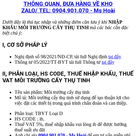
THÔNG QUAN, ĐƯA HÀNG VỀ KHO
ZALO/ TEL: 0904.901.070 - Ms Hoài
Dưới đây là thủ tục nhập và những điểm cần lưu ý khi
NHẬP
KHẨU MÔI TRƯỜNG CẤY THỤ TINH
mà các bác cần đặc
biệt chú ý
:
I, CƠ SỞ PHÁP LÝ
Nghị định số 98/2021/NĐ-CP, tải full Nghị định
tại đây
Thông tư 05/2022/TT-BYT tải full Thông tư
tại đây
II, PHÂN LOẠI, HS CODE, THUẾ NHẬP KHẨU, THUẾ
VAT MÔI TRƯỜNG CẤY THỤ TINH
Tên sản phẩm: Môi trường cấy thụ tinh
Mô tả: Môi trường cấy thụ tinh sử dụng để tạo thuận lợi cho
việc đặt các thiết bị trong quá trình chẩn đoán và can thiệp.
Phân loại: TBYT Loại D
HS CODE : ib,
Thuế VAT 5%, thuế nhập khẩu vui lòng ib để được hưởng
thuế suất ưu đãi
Anh chị alo
0904.901.070 - Ms Hoài
để em tư vấn miễn phí