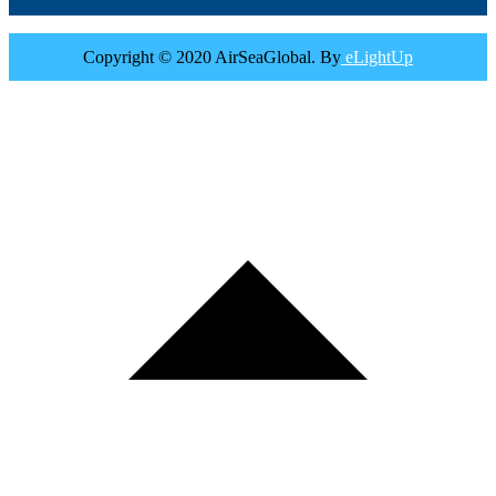
Copyright © 2020 AirSeaGlobal. By
eLightUp