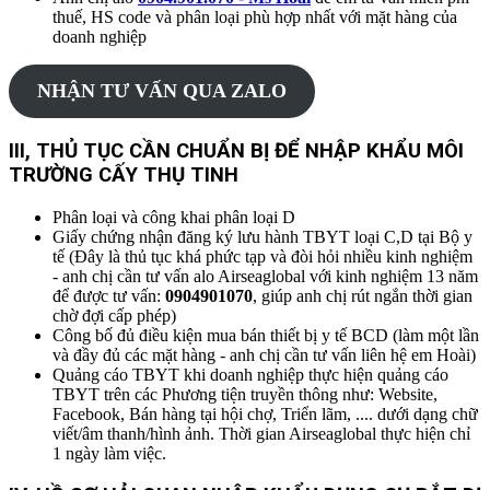
thuế, HS code và phân loại phù hợp nhất với mặt hàng của
doanh nghiệp
NHẬN TƯ VẤN QUA ZALO
I
II, THỦ TỤC CẦN CHUẨN BỊ ĐỂ NHẬP KHẨU
MÔI
TRƯỜNG CẤY THỤ TINH
Phân loại và công khai phân loại D
Giấy chứng nhận đăng ký lưu hành TBYT loại C,D tại Bộ y
tế (Đây là thủ tục khá phức tạp và đòi hỏi nhiều kinh nghiệm
- anh chị cần tư vấn alo Airseaglobal với kinh nghiệm 13 năm
để được tư vấn:
0904901070
, giúp anh chị rút ngắn thời gian
chờ đợi cấp phép)
Công bố đủ điều kiện mua bán thiết bị y tế BCD (làm một lần
và đầy đủ các mặt hàng - anh chị cần tư vấn liên hệ em Hoài)
Quảng cáo TBYT khi doanh nghiệp thực hiện quảng cáo
TBYT trên các Phương tiện truyền thông như: Website,
Facebook, Bán hàng tại hội chợ, Triển lãm, .... dưới dạng chữ
viết/âm thanh/hình ảnh. Thời gian Airseaglobal thực hiện chỉ
1 ngày làm việc.