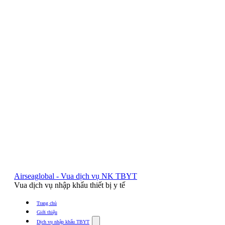
Airseaglobal - Vua dịch vụ NK TBYT
Vua dịch vụ nhập khẩu thiết bị y tế
Trang chủ
Giới thiệu
Show
Dịch vụ nhập khẩu TBYT