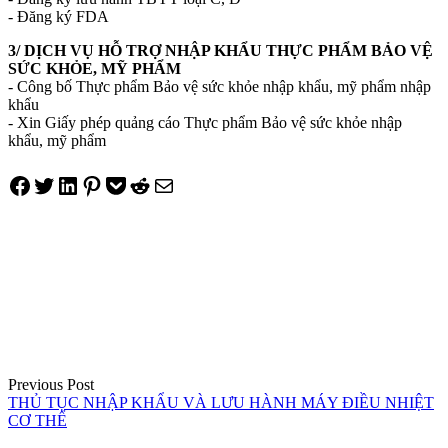
- Đăng ký FDA
3/ DỊCH VỤ HỖ TRỢ NHẬP KHẨU THỰC PHẨM BẢO VỆ
SỨC KHỎE, MỸ PHẨM
- Công bố Thực phẩm Bảo vệ sức khỏe nhập khẩu, mỹ phẩm nhập
khẩu
- Xin Giấy phép quảng cáo Thực phẩm Bảo vệ sức khỏe nhập
khẩu, mỹ phẩm
Share on Facebook
Tweet on Twitter
Share on LinkedIn
Pin on Pinterest
Save to pocket
Share on Reddit
Share via Email
Điều
hướng
bài
viết
Previous Post
THỦ TỤC NHẬP KHẨU VÀ LƯU HÀNH MÁY ĐIỀU NHIỆT
CƠ THỂ