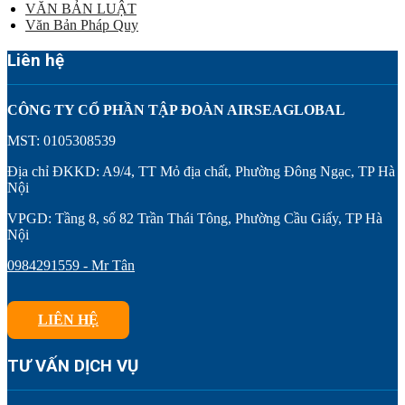
VĂN BẢN LUẬT
Văn Bản Pháp Quy
Liên hệ
CÔNG TY CỔ PHẦN TẬP ĐOÀN AIRSEAGLOBAL
MST: 0105308539
Địa chỉ ĐKKD: A9/4, TT Mỏ địa chất, Phường Đông Ngạc, TP Hà
Nội
VPGD: Tầng 8, số 82 Trần Thái Tông, Phường Cầu Giấy, TP Hà
Nội
0984291559 - Mr Tân
LIÊN HỆ
TƯ VẤN DỊCH VỤ