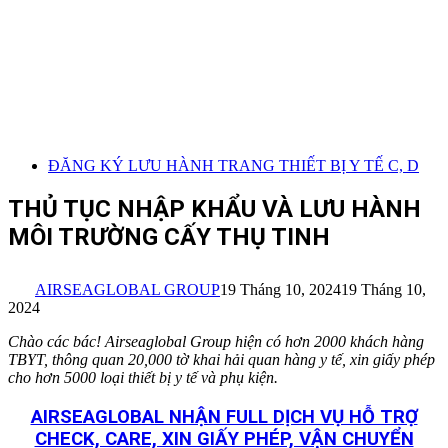
ĐĂNG KÝ LƯU HÀNH TRANG THIẾT BỊ Y TẾ C, D
THỦ TỤC NHẬP KHẨU VÀ LƯU HÀNH
MÔI TRƯỜNG CẤY THỤ TINH
AIRSEAGLOBAL GROUP
19 Tháng 10, 2024
19 Tháng 10,
2024
Chào các bác! Airseaglobal Group hiện có hơn 2000 khách hàng
TBYT, thông quan 20,000 tờ khai hải quan hàng y tế, xin giấy phép
cho hơn 5000 loại thiết bị y tế và phụ kiện.
AIRSEAGLOBAL NHẬN FULL DỊCH VỤ HỖ TRỢ
CHECK, CARE, XIN GIẤY PHÉP, VẬN CHUYỂN