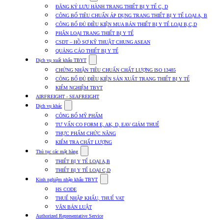
submenu
ĐĂNG KÝ LƯU HÀNH TRANG THIẾT BỊ Y TẾ C, D
for
CÔNG BỐ TIÊU CHUẨN ÁP DỤNG TRANG THIẾT BỊ Y TẾ LOẠI A, B
Dịch
CÔNG BỐ ĐỦ ĐIỀU KIỆN MUA BÁN THIẾT BỊ Y TẾ LOẠI B,C,D
vụ
nhập
PHÂN LOẠI TRANG THIẾT BỊ Y TẾ
khẩu
CSDT – HỒ SƠ KỸ THUẬT CHUNG ASEAN
TBYT
QUẢNG CÁO THIẾT BỊ Y TẾ
Show
Dịch vụ xuất khẩu TBYT
submenu
CHỨNG NHẬN TIÊU CHUẨN CHẤT LƯỢNG ISO 13485
for
CÔNG BỐ ĐỦ ĐIỀU KIỆN SẢN XUẤT TRANG THIẾT BỊ Y TẾ
Dịch
KIỂM NGHIỆM TBYT
vụ
xuất
AIRFREIGHT - SEAFREIGHT
khẩu
Show
Dịch vụ khác
TBYT
submenu
CÔNG BỐ MỸ PHẨM
for
TƯ VẤN CO FORM E, AK, D, EAV GIẢM THUẾ
Dịch
THỰC PHẨM CHỨC NĂNG
vụ
khác
KIỂM TRA CHẤT LƯỢNG
Show
Thủ tục các mặt hàng
submenu
THIẾT BỊ Y TẾ LOẠI A,B
for
THIẾT BỊ Y TẾ LOẠI C,D
Thủ
Show
tục
Kinh nghiệm nhập khẩu TBYT
submenu
các
HS CODE
for
mặt
THUẾ NHẬP KHẨU, THUẾ VAT
Kinh
hàng
VĂN BẢN LUẬT
nghiệm
nhập
Authorized Representative Service