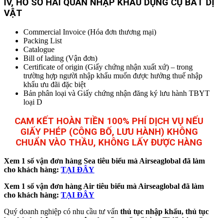
IV, HỒ SƠ HẢI QUAN NHẬP KHẨU
DỤNG CỤ BẮT DỊ
VẬT
Commercial Invoice (Hóa đơn thương mại)
Packing List
Catalogue
Bill of lading (Vận đơn)
Certificate of origin (Giấy chứng nhận xuất xứ) – trong
trường hợp người nhập khẩu muốn được hưởng thuế nhập
khẩu ưu đãi đặc biệt
Bản phân loại và Giấy chứng nhận đăng ký lưu hành TBYT
loại D
CAM KẾT HOÀN TIỀN 100% PHÍ DỊCH VỤ NẾU
GIẤY PHÉP (CÔNG BỐ, LƯU HÀNH) KHÔNG
CHUẨN VÀO THẦU, KHÔNG LẤY ĐƯỢC HÀNG
Xem 1 số vận đơn hàng Sea tiêu biểu mà Airseaglobal đã làm
cho khách hàng:
TẠI ĐÂY
Xem
1 số
vận đơn hàng Air tiêu biểu mà Airseaglobal đã làm
cho khách hàng:
TẠI ĐÂY
Quý doanh nghiệp có nhu cầu tư vấn
thủ tục nhập khẩu, thủ tục