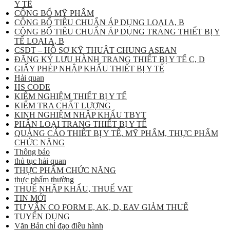
Y TẾ
CÔNG BỐ MỸ PHẨM
CÔNG BỐ TIÊU CHUẨN ÁP DỤNG LOẠI A, B
CÔNG BỐ TIÊU CHUẨN ÁP DỤNG TRANG THIẾT BỊ Y
TẾ LOẠI A, B
CSDT – HỒ SƠ KỸ THUẬT CHUNG ASEAN
ĐĂNG KÝ LƯU HÀNH TRANG THIẾT BỊ Y TẾ C, D
GIẤY PHÉP NHẬP KHẨU THIẾT BỊ Y TẾ
Hải quan
HS CODE
KIỂM NGHIỆM THIẾT BỊ Y TẾ
KIỂM TRA CHẤT LƯỢNG
KINH NGHIỆM NHẬP KHẨU TBYT
PHÂN LOẠI TRANG THIẾT BỊ Y TẾ
QUẢNG CÁO THIẾT BỊ Y TẾ, MỸ PHẨM, THỰC PHẨM
CHỨC NĂNG
Thông báo
thủ tục hải quan
THỰC PHẨM CHỨC NĂNG
thực phẩm thường
THUẾ NHẬP KHẨU, THUẾ VAT
TIN MỚI
TƯ VẤN CO FORM E, AK, D, EAV GIẢM THUẾ
TUYỂN DỤNG
Văn Bản chỉ đạo điều hành