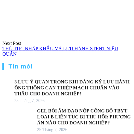
Next Post
THỦ TỤC NHẬP KHẨU VÀ LƯU HÀNH STENT NIỆU
QUẢN
Tin mới
3 LƯU Ý QUAN TRỌNG KHI ĐĂNG KÝ LƯU HÀNH
ỐNG THÔNG CAN THIỆP MẠCH CHUẨN VÀO
THẦU CHO DOANH NGHIỆP!
25 Tháng 7, 2026
GEL BÔI ÂM ĐẠO NỘP CÔNG BỐ TBYT
LOẠI B LIÊN TỤC BỊ THU HỒI: PHƯƠNG
ÁN NÀO CHO DOANH NGHIỆP?
25 Tháng 7, 2026