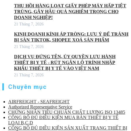
THU HỒI HÀNG LOẠT GIẤY PHÉP MÁY HẤP TIỆT
TRÙNG, GÂY HẬU QUẢ NGHIÊM TRỌNG CHO
DOANH NGHIỆP!
21 Tháng 7, 2026
KINH DOANH KÍNH ÁP TRÒNG: LƯU Ý ĐỂ TRÁNH
BỊ SÀN TIKTOK, SHOPEE XOÁ SẢN PHẨM
21 Tháng 7, 2026
DỊCH VỤ ĐỨNG TÊN, ỦY QUYỀN LƯU HÀNH
THIẾT BỊ Y TẾ - RÚT NGẮN LỘ TRÌNH NHẬP
KHẨU THIẾT BỊ Y TẾ VÀO VIỆT NAM
21 Tháng 7, 2026
Chuyên mục
AIRFREIGHT - SEAFREIGHT
Authorized Representative Service
CHỨNG NHẬN TIÊU CHUẨN CHẤT LƯỢNG ISO 13485
CÔNG BỐ ĐỦ ĐIỀU KIỆN MUA BÁN THIẾT BỊ Y TẾ
LOẠI B,C,D
CÔNG BỐ ĐỦ ĐIỀU KIỆN SẢN XUẤT TRANG THIẾT BỊ