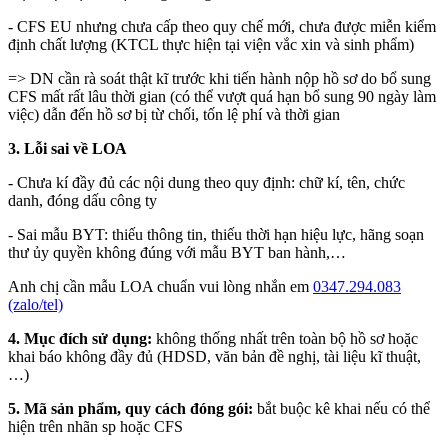
- CFS EU nhưng chưa cấp theo quy chế mới, chưa được miễn kiểm
định chất lượng (KTCL thực hiện tại viện vắc xin và sinh phẩm)
=> DN cần rà soát thật kĩ trước khi tiến hành nộp hồ sơ do bổ sung
CFS mất rất lâu thời gian (có thể vượt quá hạn bổ sung 90 ngày làm
việc) dẫn đến hồ sơ bị từ chối, tốn lệ phí và thời gian
3. Lỗi sai về LOA
- Chưa kí đầy đủ các nội dung theo quy định: chữ kí, tên, chức
danh, đóng dấu công ty
- Sai mẫu BYT: thiếu thông tin, thiếu thời hạn hiệu lực, hãng soạn
thư ủy quyền không đúng với mẫu BYT ban hành,…
Anh chị cần mẫu LOA chuẩn vui lòng nhắn em
0347.294.083
(zalo/tel)
4. Mục đích sử dụng:
không thống nhất trên toàn bộ hồ sơ hoặc
khai báo không đầy đủ (HDSD, văn bản đề nghị, tài liệu kĩ thuật,
…)
5. Mã sản phẩm, quy cách đóng gói:
bắt buộc kê khai nếu có thể
hiện trên nhãn sp hoặc CFS