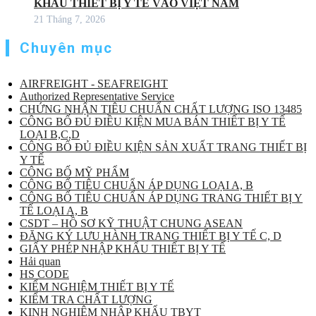
KHẨU THIẾT BỊ Y TẾ VÀO VIỆT NAM
21 Tháng 7, 2026
Chuyên mục
AIRFREIGHT - SEAFREIGHT
Authorized Representative Service
CHỨNG NHẬN TIÊU CHUẨN CHẤT LƯỢNG ISO 13485
CÔNG BỐ ĐỦ ĐIỀU KIỆN MUA BÁN THIẾT BỊ Y TẾ
LOẠI B,C,D
CÔNG BỐ ĐỦ ĐIỀU KIỆN SẢN XUẤT TRANG THIẾT BỊ
Y TẾ
CÔNG BỐ MỸ PHẨM
CÔNG BỐ TIÊU CHUẨN ÁP DỤNG LOẠI A, B
CÔNG BỐ TIÊU CHUẨN ÁP DỤNG TRANG THIẾT BỊ Y
TẾ LOẠI A, B
CSDT – HỒ SƠ KỸ THUẬT CHUNG ASEAN
ĐĂNG KÝ LƯU HÀNH TRANG THIẾT BỊ Y TẾ C, D
GIẤY PHÉP NHẬP KHẨU THIẾT BỊ Y TẾ
Hải quan
HS CODE
KIỂM NGHIỆM THIẾT BỊ Y TẾ
KIỂM TRA CHẤT LƯỢNG
KINH NGHIỆM NHẬP KHẨU TBYT