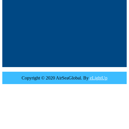
Copyright © 2020 AirSeaGlobal. By
eLightUp