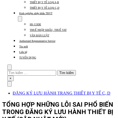
submenu
THIẾT BỊ Y TẾ LOẠI A,B
for
Thủ
THIẾT BỊ Y TẾ LOẠI C,D
tục
Kinh nghiệm nhập khẩu TBYT
các
Show
mặt
submenu
hàng
HS CODE
for
Kinh
THUẾ NHẬP KHẨU, THUẾ VAT
nghiệm
VĂN BẢN LUẬT
nhập
Authorized Representative Service
khẩu
TBYT
Tin mới
Liên hệ
TUYỂN DỤNG
Search
Tìm
kiếm
Close
×
cho:
Menu
ĐĂNG KÝ LƯU HÀNH TRANG THIẾT BỊ Y TẾ C, D
TỔNG HỢP NHỮNG LỖI SAI PHỔ BIẾN
TRONG ĐĂNG KÝ LƯU HÀNH THIẾT BỊ