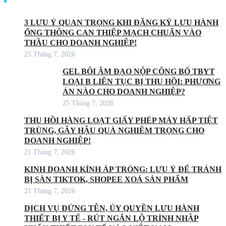
3 LƯU Ý QUAN TRỌNG KHI ĐĂNG KÝ LƯU HÀNH
ỐNG THÔNG CAN THIỆP MẠCH CHUẨN VÀO
THẦU CHO DOANH NGHIỆP!
25 Tháng 7, 2026
GEL BÔI ÂM ĐẠO NỘP CÔNG BỐ TBYT
LOẠI B LIÊN TỤC BỊ THU HỒI: PHƯƠNG
ÁN NÀO CHO DOANH NGHIỆP?
25 Tháng 7, 2026
THU HỒI HÀNG LOẠT GIẤY PHÉP MÁY HẤP TIỆT
TRÙNG, GÂY HẬU QUẢ NGHIÊM TRỌNG CHO
DOANH NGHIỆP!
21 Tháng 7, 2026
KINH DOANH KÍNH ÁP TRÒNG: LƯU Ý ĐỂ TRÁNH
BỊ SÀN TIKTOK, SHOPEE XOÁ SẢN PHẨM
21 Tháng 7, 2026
DỊCH VỤ ĐỨNG TÊN, ỦY QUYỀN LƯU HÀNH
THIẾT BỊ Y TẾ - RÚT NGẮN LỘ TRÌNH NHẬP