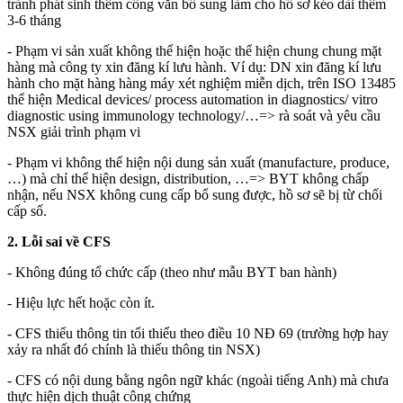
tránh phát sinh thêm công văn bổ sung làm cho hồ sơ kéo dài thêm
3-6 tháng
- Phạm vi sản xuất không thể hiện hoặc thể hiện chung chung mặt
hàng mà công ty xin đăng kí lưu hành. Ví dụ: DN xin đăng kí lưu
hành cho mặt hàng hàng máy xét nghiệm miễn dịch, trên ISO 13485
thể hiện Medical devices/ process automation in diagnostics/ vitro
diagnostic using immunology technology/…=> rà soát và yêu cầu
NSX giải trình phạm vi
- Phạm vi không thể hiện nội dung sản xuất (manufacture, produce,
…) mà chỉ thể hiện design, distribution, …=> BYT không chấp
nhận, nếu NSX không cung cấp bổ sung được, hồ sơ sẽ bị từ chối
cấp số.
2. Lỗi sai về CFS
- Không đúng tổ chức cấp (theo như mẫu BYT ban hành)
- Hiệu lực hết hoặc còn ít.
- CFS thiếu thông tin tối thiểu theo điều 10 NĐ 69 (trường hợp hay
xảy ra nhất đó chính là thiếu thông tin NSX)
- CFS có nội dung bằng ngôn ngữ khác (ngoài tiếng Anh) mà chưa
thực hiện dịch thuật công chứng