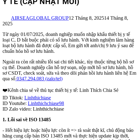
Y TẾ (CẬP NHẬT MỚI)
AIRSEAGLOBAL GROUP
12 Tháng 8, 2025
14 Tháng 8,
2025
Từ ngày 01/07/2025, doanh nghiệp muốn nhập khẩu thiết bị y tế
loại C, D bắt buộc phải có số lưu hành. Với kinh nghiệm làm hàng
loạt bộ lưu hành đã được cấp số, Em gửi tới anh/chị 9 lưu ý sau để
chuẩn hóa hồ sơ lưu hành.
Ngoài ra còn rất nhiều lỗi sai chi tiết khác, tùy thuộc từng bộ hồ sơ
cụ thể. Doanh nghiệp cần hỗ trợ soạn, nộp mới hồ sơ lưu hành, hồ
sơ CSDT, check soát, sửa và theo dõi phản hồi lưu hành liên hệ Em
qua số
0347.294.083 (zalo/tel)
❤️Kênh chia sẻ về thủ tục thiết bị y tế: Linh Thích Chia Sẻ
ID Tiktok:
Linhthichiase
ID Youtube:
Linhthichchiase98
ID Zalo video: Linhthichchiase
1. Lỗi sai về ISO 13485
- Hết hiệu lực hoặc hiệu lực còn ít => rà soát thật kĩ, chủ động báo
hãng cung cấp bản ISO 13485 mới và thực hiện update kịp thời,