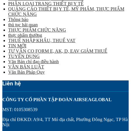
PHÂN LOẠI TRANG THIẾT BỊ Y TẾ
QUẢNG CÁO THIẾT BỊ Y TẾ, MỸ PHẨM, THỰC PHẨM
CHỨC NĂNG
Thông báo
thủ tục hải quan
THỰC PHẨM CHỨC NĂNG
thực phẩm thường
THUẾ NHẬP KHẨU, THUẾ VAT
TIN MỚI
TƯ VẤN CO FORM E, AK, D, EAV GIẢM THUẾ
TUYỂN DỤNG
Văn Bản chỉ đạo điều hành
VĂN BẢN LUẬT
Văn Bản Pháp Quy
Liên hệ
CÔNG TY CỔ PHẦN TẬP ĐOÀN AIRSEAGLOBAL
MST: 0105308539
Địa chỉ ĐKKD: A9/4, TT Mỏ địa chất, Phường Đông Ngạc, TP Hà
Nội