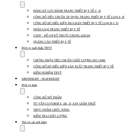
Show
submenu
ĐĂNG KÝ LƯU HÀNH TRANG THIẾT BỊ Y TẾ C, D
for
Dịch
CÔNG BỐ TIÊU CHUẨN ÁP DỤNG TRANG THIẾT BỊ Y TẾ LOẠI A, B
vụ
CÔNG BỐ ĐỦ ĐIỀU KIỆN MUA BÁN THIẾT BỊ Y TẾ LOẠI B,C,D
nhập
PHÂN LOẠI TRANG THIẾT BỊ Y TẾ
khẩu
TBYT
CSDT – HỒ SƠ KỸ THUẬT CHUNG ASEAN
QUẢNG CÁO THIẾT BỊ Y TẾ
Dịch vụ xuất khẩu TBYT
Show
submenu
CHỨNG NHẬN TIÊU CHUẨN CHẤT LƯỢNG ISO 13485
for
Dịch
CÔNG BỐ ĐỦ ĐIỀU KIỆN SẢN XUẤT TRANG THIẾT BỊ Y TẾ
vụ
KIỂM NGHIỆM TBYT
xuất
AIRFREIGHT - SEAFREIGHT
khẩu
TBYT
Dịch vụ khác
Show
submenu
CÔNG BỐ MỸ PHẨM
for
Dịch
TƯ VẤN CO FORM E, AK, D, EAV GIẢM THUẾ
vụ
THỰC PHẨM CHỨC NĂNG
khác
KIỂM TRA CHẤT LƯỢNG
Thủ tục các mặt hàng
Show