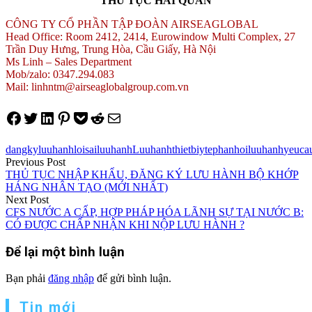
THỦ TỤC HẢI QUAN
CÔNG TY CỔ PHẦN TẬP ĐOÀN AIRSEAGLOBAL
Head Office: Room 2412, 2414, Eurowindow Multi Complex, 27
Trần Duy Hưng, Trung Hòa, Cầu Giấy, Hà Nội
Ms Linh – Sales Department
Mob/zalo: 0347.294.083
Mail: linhntm@airseaglobalgroup.com.vn
Share on Facebook
Tweet on Twitter
Share on LinkedIn
Pin on Pinterest
Save to pocket
Share on Reddit
Share via Email
dangkyluuhanh
loisailuuhanh
Luuhanhthietbiyte
phanhoiluuhanh
yeuca
Điều
Previous Post
THỦ TỤC NHẬP KHẨU, ĐĂNG KÝ LƯU HÀNH BỘ KHỚP
hướng
HÁNG NHÂN TẠO (MỚI NHẤT)
Next Post
bài
CFS NƯỚC A CẤP, HỢP PHÁP HÓA LÃNH SỰ TẠI NƯỚC B:
viết
CÓ ĐƯỢC CHẤP NHẬN KHI NỘP LƯU HÀNH ?
Để lại một bình luận
Bạn phải
đăng nhập
để gửi bình luận.
Tin mới