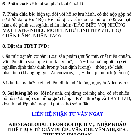
6. Phân loại:
kê khai sai phân loại C và D
7. Phân chia bộ:
hiện tại đối với hồ sơ lưu hành, có thể nộp gộp hồ
sơ dưới dạng Họ / Bộ / Hệ thống … cần đọc kĩ thông tư 05 và mặt
hàng để tránh sai sót khi phân nhóm (ĐẶC BIỆT VỚI NHỮNG
MẶT HÀNG NHIỀU MODEL NHƯ ĐINH NẸP VÍT, TRỤ
CHÂN RĂNG NHÂN TẠO)
8. Đặt tên TBYT IVD:
Cấu trúc đặt tên cơ bản: Loại sản phẩm (thuốc thử, chất hiệu chuẩn,
vật liệu kiểm soát, que thử, khay thử, ….) + Loại xét nghiệm (xét
nghiệm định tính/ định lượng/ bán định lượng) + thông số/ chất
phân tích (kháng nguyên Adenovirus, ...) + đích phân tích (nếu có)
Ví dụ: Khay thử/ xét nghiệm định tính/ kháng nguyên Adenovirus
9. Sai luồng hồ sơ:
lỗi này anh, chị đừng coi nhẹ nha, có rất nhiều
bộ hồ sơ đã nộp sai luồng giữa hàng TBYT thường và TBYT IVD,
doanh nghiệp phải nộp lại phí và hồ sơ từ đầu
LIÊN HỆ NHẬN TƯ VẤN NGAY
AIRSEAGLOBAL TRỌN GÓI DỊCH VỤ NHẬP KHẨU
THIẾT BỊ Y TẾ GIẤY PHÉP - VẬN CHUYỂN AIR,SEA -