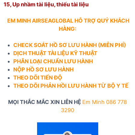
15, Up nhầm tài liệu, thiếu tài liệu
EM MINH AIRSEAGLOBAL HỖ TRỢ QUÝ KHÁCH
HÀNG:
CHECK SOÁT HỒ SƠ LƯU HÀNH (MIỄN PHÍ)
DỊCH THUẬT TÀI LIỆU KỸ THUẬT
PHÂN LOẠI CHUẨN LƯU HÀNH
NỘP HỒ SƠ LƯU HÀNH
THEO DÕI TIẾN ĐỘ
THEO DÕI PHẢN HỒI LƯU HÀNH TỪ BỘ Y TẾ
MỌI THẮC MẮC XIN LIÊN HỆ
Em Minh 086 778
3290