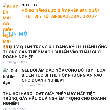
u
NEXT POST
HỒ SƠ NĂNG LỰC GIẤY PHÉP SẢN XUẤT
h
THIẾT BỊ Y TẾ- AIRSEAGLOBAL GROUP
ư
ớ
TIN MỚI
n
g
3 LƯU Ý QUAN TRỌNG KHI ĐĂNG KÝ LƯU HÀNH ỐNG
b
THÔNG CAN THIỆP MẠCH CHUẨN VÀO THẦU CHO
DOANH NGHIỆP!
à
25 Tháng 7, 2026
i
GEL BÔI ÂM ĐẠO NỘP CÔNG BỐ TBYT LOẠI
v
B LIÊN TỤC BỊ THU HỒI: PHƯƠNG ÁN NÀO
i
CHO DOANH NGHIỆP?
25 Tháng 7, 2026
ế
THU HỒI HÀNG LOẠT GIẤY PHÉP MÁY HẤP TIỆT
t
TRÙNG, GÂY HẬU QUẢ NGHIÊM TRỌNG CHO DOANH
NGHIỆP!
21 Tháng 7, 2026