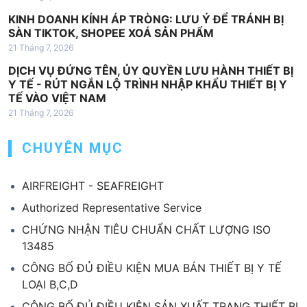
KINH DOANH KÍNH ÁP TRÒNG: LƯU Ý ĐỂ TRÁNH BỊ
SÀN TIKTOK, SHOPEE XOÁ SẢN PHẨM
21 Tháng 7, 2026
DỊCH VỤ ĐỨNG TÊN, ỦY QUYỀN LƯU HÀNH THIẾT BỊ
Y TẾ - RÚT NGẮN LỘ TRÌNH NHẬP KHẨU THIẾT BỊ Y
TẾ VÀO VIỆT NAM
21 Tháng 7, 2026
CHUYÊN MỤC
AIRFREIGHT - SEAFREIGHT
Authorized Representative Service
CHỨNG NHẬN TIÊU CHUẨN CHẤT LƯỢNG ISO
13485
CÔNG BỐ ĐỦ ĐIỀU KIỆN MUA BÁN THIẾT BỊ Y TẾ
LOẠI B,C,D
CÔNG BỐ ĐỦ ĐIỀU KIỆN SẢN XUẤT TRANG THIẾT BỊ