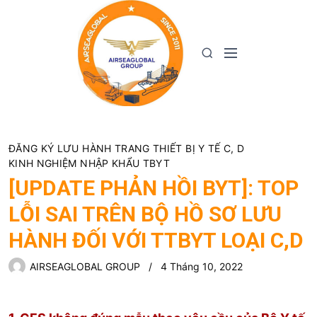
S
k
i
M
S
p
e
e
t
n
a
o
u
r
c
c
o
h
n
ĐĂNG KÝ LƯU HÀNH TRANG THIẾT BỊ Y TẾ C, D
t
KINH NGHIỆM NHẬP KHẨU TBYT
e
[UPDATE PHẢN HỒI BYT]: TOP
n
LỖI SAI TRÊN BỘ HỒ SƠ LƯU
t
HÀNH ĐỐI VỚI TTBYT LOẠI C,D
AIRSEAGLOBAL GROUP
4 Tháng 10, 2022