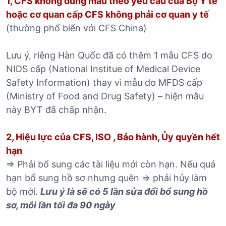
1, CFS không đúng mẫu theo yêu cầu của Bộ Y tế
hoặc cơ quan cấp CFS không phải cơ quan y tế
(thường phổ biến với CFS China)
Lưu ý, riêng Hàn Quốc đã có thêm 1 mẫu CFS do
NIDS cấp (National Institue of Medical Device
Safety Information) thay vì mẫu do MFDS cấp
(Ministry of Food and Drug Safety) – hiện mẫu
này BYT đã chấp nhận.
2, Hiệu lực của CFS, ISO , Bảo hành, Ủy quyền hết
hạn
=> Phải bổ sung các tài liệu mới còn hạn. Nếu quá
hạn bổ sung hồ sơ nhưng quên => phải hủy làm
bộ mới.
Lưu ý là sẽ có 5 lần sửa đổi bổ sung hồ
sơ, mỗi lần tối đa 90 ngày