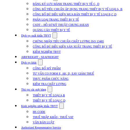
submenu
ĐĂNG KÝ LƯU HÀNH TRANG THIẾT BỊ Y TẾ C, D
for
CÔNG BỐ TIÊU CHUẨN ÁP DỤNG TRANG THIẾT BỊ Y TẾ LOẠI A, B
Dịch
CÔNG BỐ ĐỦ ĐIỀU KIỆN MUA BÁN THIẾT BỊ Y TẾ LOẠI B,C,D
vụ
nhập
PHÂN LOẠI TRANG THIẾT BỊ Y TẾ
khẩu
CSDT – HỒ SƠ KỸ THUẬT CHUNG ASEAN
TBYT
QUẢNG CÁO THIẾT BỊ Y TẾ
Show
Dịch vụ xuất khẩu TBYT
submenu
CHỨNG NHẬN TIÊU CHUẨN CHẤT LƯỢNG ISO 13485
for
CÔNG BỐ ĐỦ ĐIỀU KIỆN SẢN XUẤT TRANG THIẾT BỊ Y TẾ
Dịch
KIỂM NGHIỆM TBYT
vụ
xuất
AIRFREIGHT - SEAFREIGHT
khẩu
Show
Dịch vụ khác
TBYT
submenu
CÔNG BỐ MỸ PHẨM
for
TƯ VẤN CO FORM E, AK, D, EAV GIẢM THUẾ
Dịch
THỰC PHẨM CHỨC NĂNG
vụ
khác
KIỂM TRA CHẤT LƯỢNG
Show
Thủ tục các mặt hàng
submenu
THIẾT BỊ Y TẾ LOẠI A,B
for
THIẾT BỊ Y TẾ LOẠI C,D
Thủ
Show
tục
Kinh nghiệm nhập khẩu TBYT
submenu
các
HS CODE
for
mặt
THUẾ NHẬP KHẨU, THUẾ VAT
Kinh
hàng
VĂN BẢN LUẬT
nghiệm
nhập
Authorized Representative Service