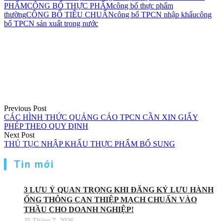
PHẨM
CÔNG BỐ THỰC PHẨM
công bố thực phẩm
thường
CÔNG BỐ TIÊU CHUẨN
công bố TPCN nhập khẩu
công
bố TPCN sản xuất trong nước
Điều
hướng
bài
viết
Previous Post
CÁC HÌNH THỨC QUẢNG CÁO TPCN CẦN XIN GIẤY
PHÉP THEO QUY ĐỊNH
Next Post
THỦ TỤC NHẬP KHẨU THỰC PHẨM BỔ SUNG
Tin mới
3 LƯU Ý QUAN TRỌNG KHI ĐĂNG KÝ LƯU HÀNH
ỐNG THÔNG CAN THIỆP MẠCH CHUẨN VÀO
THẦU CHO DOANH NGHIỆP!
25 Tháng 7, 2026