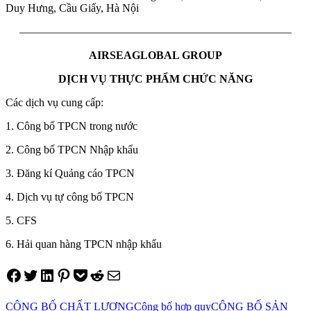
Duy Hưng, Cầu Giấy, Hà Nội
————————————————————————–
AIRSEAGLOBAL GROUP
DỊCH VỤ THỰC PHẨM CHỨC NĂNG
Các dịch vụ cung cấp:
1. Công bố TPCN trong nước
2. Công bố TPCN Nhập khẩu
3. Đăng kí Quảng cáo TPCN
4. Dịch vụ tự công bố TPCN
5. CFS
6. Hải quan hàng TPCN nhập khẩu
Share on Facebook
Tweet on Twitter
Share on LinkedIn
Pin on Pinterest
Save to pocket
Share on Reddit
Share via Email
CÔNG BỐ CHẤT LƯỢNG
Công bố hợp quy
CÔNG BỐ SẢN