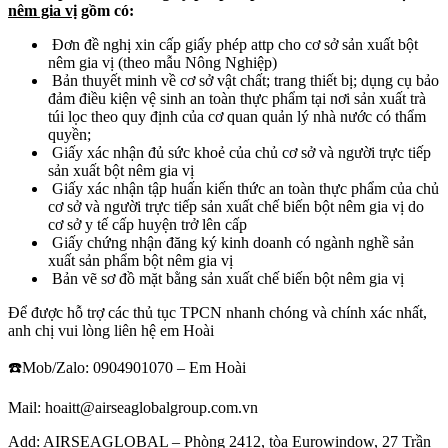
nêm gia vị
gồm có:
Đơn đề nghị xin cấp giấy phép attp cho cơ sở sản xuất bột
nêm gia vị (theo mẫu Nông Nghiệp)
Bản thuyết minh về cơ sở vật chất; trang thiết bị; dụng cụ bảo
đảm điều kiện vệ sinh an toàn thực phẩm tại nơi sản xuất trà
túi lọc theo quy định của cơ quan quản lý nhà nước có thẩm
quyền;
Giấy xác nhận đủ sức khoẻ của chủ cơ sở và người trực tiếp
sản xuất bột nêm gia vị
Giấy xác nhận tập huấn kiến thức an toàn thực phẩm của chủ
cơ sở và người trực tiếp sản xuất chế biến bột nêm gia vị do
cơ sở y tế cấp huyện trở lên cấp
Giấy chứng nhận đăng ký kinh doanh có ngành nghề sản
xuất sản phẩm bột nêm gia vị
Bản vẽ sơ đồ mặt bằng sản xuất chế biến bột nêm gia vị
Để được hỗ trợ các thủ tục TPCN nhanh chóng và chính xác nhất,
anh chị vui lòng liên hệ em Hoài
☎️Mob/Zalo: 0904901070 – Em Hoài
Mail: hoaitt@airseaglobalgroup.com.vn
Add: AIRSEAGLOBAL – Phòng 2412, tòa Eurowindow, 27 Trần