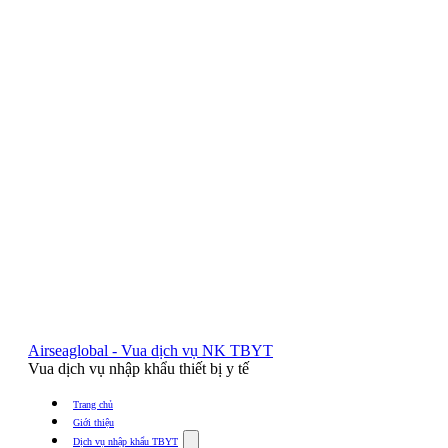
Airseaglobal - Vua dịch vụ NK TBYT
Vua dịch vụ nhập khẩu thiết bị y tế
Trang chủ
Giới thiệu
Show
Dịch vụ nhập khẩu TBYT