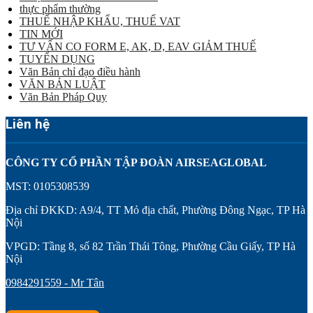
thực phẩm thường
THUẾ NHẬP KHẨU, THUẾ VAT
TIN MỚI
TƯ VẤN CO FORM E, AK, D, EAV GIẢM THUẾ
TUYỂN DỤNG
Văn Bản chỉ đạo điều hành
VĂN BẢN LUẬT
Văn Bản Pháp Quy
Liên hệ
CÔNG TY CỔ PHẦN TẬP ĐOÀN AIRSEAGLOBAL
MST: 0105308539
Địa chỉ ĐKKD: A9/4, TT Mỏ địa chất, Phường Đông Ngạc, TP Hà
Nội
VPGD: Tầng 8, số 82 Trần Thái Tông, Phường Cầu Giấy, TP Hà
Nội
0984291559 - Mr Tân