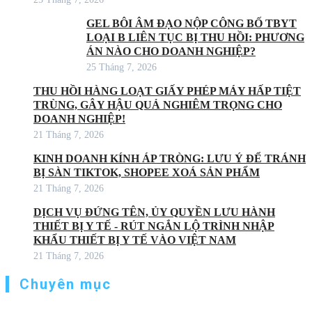
GEL BÔI ÂM ĐẠO NỘP CÔNG BỐ TBYT
LOẠI B LIÊN TỤC BỊ THU HỒI: PHƯƠNG
ÁN NÀO CHO DOANH NGHIỆP?
25 Tháng 7, 2026
THU HỒI HÀNG LOẠT GIẤY PHÉP MÁY HẤP TIỆT
TRÙNG, GÂY HẬU QUẢ NGHIÊM TRỌNG CHO
DOANH NGHIỆP!
21 Tháng 7, 2026
KINH DOANH KÍNH ÁP TRÒNG: LƯU Ý ĐỂ TRÁNH
BỊ SÀN TIKTOK, SHOPEE XOÁ SẢN PHẨM
21 Tháng 7, 2026
DỊCH VỤ ĐỨNG TÊN, ỦY QUYỀN LƯU HÀNH
THIẾT BỊ Y TẾ - RÚT NGẮN LỘ TRÌNH NHẬP
KHẨU THIẾT BỊ Y TẾ VÀO VIỆT NAM
21 Tháng 7, 2026
Chuyên mục