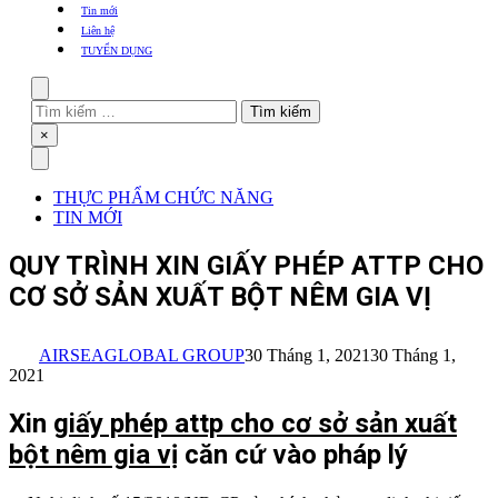
khẩu
Tin mới
TBYT
Liên hệ
TUYỂN DỤNG
Search
Tìm
kiếm
Close
×
cho:
Menu
THỰC PHẨM CHỨC NĂNG
TIN MỚI
QUY TRÌNH XIN GIẤY PHÉP ATTP CHO
CƠ SỞ SẢN XUẤT BỘT NÊM GIA VỊ
AIRSEAGLOBAL GROUP
30 Tháng 1, 2021
30 Tháng 1,
2021
Xin
giấy phép attp cho cơ sở sản xuất
bột nêm gia vị
căn cứ vào pháp lý