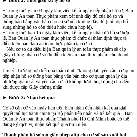
► Bước 2: Thời gian xử lý hồ sơ
+ Trong thời gian 03 ngày làm việc kể từ ngày tiếp nhận hồ sơ, Ban
Quản lý An toàn Thực phẩm xem xét tính đầy đủ của hồ sơ và
thông báo bằng văn bản cho cơ sở nếu không đầy đủ (chỉ nộp bổ
sung những hồ sơ còn thiếu hoặc chưa hợp lệ).
+ Trong thời hạn 15 ngày làm việc, kể từ ngày nhận đủ hồ sơ hợp
lệ, Ban Quản lý An toàn thực phẩm tổ chức đi thẩm định thực tế
điều kiện bảo đảm an toàn thực phẩm tại cơ sở.
+ Nếu cơ sở đủ điều kiện Ban quản lý an toàn thực phẩm sẽ cấp
giấy chứng nhận cơ sở đủ điều kiện an toàn thực phẩm cho doanh
nghiệp,
Lưu ý: Trường hợp kết quả thẩm định “không đạt” yêu cầu; cơ quan
tiếp nhận hồ sơ thông báo bằng văn bản cho cơ quan quản lý địa
phương giám sát và yêu cầu cơ sở không được hoạt động cho đến
khi được cấp Giấy chứng nhận.
► Bước 3: Nhận kết quả
Cơ sở căn cứ vào ngày hẹn trên biên nhận đến nhận kết quả giải
quyết thủ tục hành chính tại Bộ phận tiếp nhận và trả kết quả – Ban
Quản lý An toàn thực phẩm Thành phố Hồ Chí Minh hoặc có thể
đăng ký dịch vụ nhận kết quả qua bưu điện.
Thành phần hồ sơ xin
giấy phép attp cho cơ sở sản xuất bột