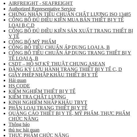
AIRFREIGHT - SEAFREIGHT
Authorized Representative Service
CHỨNG NHẬN TIÊU CHUẨN CHẤT LƯỢNG ISO 13485
CÔNG BỐ ĐỦ ĐIỀU KIỆN MUA BÁN THIẾT BỊ Y TẾ
LOẠI B,C,D
CÔNG BỐ ĐỦ ĐIỀU KIỆN SẢN XUẤT TRANG THIẾT BỊ
Y TẾ
CÔNG BỐ MỸ PHẨM
CÔNG BỐ TIÊU CHUẨN ÁP DỤNG LOẠI A, B
CÔNG BỐ TIÊU CHUẨN ÁP DỤNG TRANG THIẾT BỊ Y
TẾ LOẠI A, B
CSDT – HỒ SƠ KỸ THUẬT CHUNG ASEAN
ĐĂNG KÝ LƯU HÀNH TRANG THIẾT BỊ Y TẾ C, D
GIẤY PHÉP NHẬP KHẨU THIẾT BỊ Y TẾ
Hải quan
HS CODE
KIỂM NGHIỆM THIẾT BỊ Y TẾ
KIỂM TRA CHẤT LƯỢNG
KINH NGHIỆM NHẬP KHẨU TBYT
PHÂN LOẠI TRANG THIẾT BỊ Y TẾ
QUẢNG CÁO THIẾT BỊ Y TẾ, MỸ PHẨM, THỰC PHẨM
CHỨC NĂNG
Thông báo
thủ tục hải quan
THỰC PHẨM CHỨC NĂNG