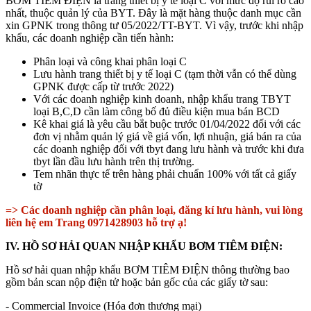
BƠM TIÊM ĐIỆN là trang thiết bị y tế loại C với mức độ rủi ro cao
nhất, thuộc quản lý của BYT. Đây là mặt hàng thuộc danh mục cần
xin GPNK trong thông tư 05/2022/TT-BYT. Vì vậy, trước khi nhập
khẩu, các doanh nghiệp cần tiến hành:
Phân loại và công khai phân loại C
Lưu hành trang thiết bị y tế loại C (tạm thời vẫn có thể dùng
GPNK được cấp từ trước 2022)
Với các doanh nghiệp kinh doanh, nhập khẩu trang TBYT
loại B,C,D cần làm công bố đủ điều kiện mua bán BCD
Kê khai giá là yêu cầu bắt buộc trước 01/04/2022 đối với các
đơn vị nhằm quản lý giá về giá vốn, lợi nhuận, giá bán ra của
các doanh nghiệp đối với tbyt đang lưu hành và trước khi đưa
tbyt lần đầu lưu hành trên thị trường.
Tem nhãn thực tế trên hàng phải chuẩn 100% với tất cả giấy
tờ
=> Các doanh nghiệp cần phân loại, đăng kí lưu hành, vui lòng
liên hệ em Trang 0971428903 hỗ trợ ạ!
IV. HỒ SƠ HẢI QUAN NHẬP KHẨU BƠM TIÊM ĐIỆN:
Hồ sơ hải quan nhập khẩu BƠM TIÊM ĐIỆN thông thường bao
gồm bản scan nộp điện tử hoặc bản gốc của các giấy tờ sau:
- Commercial Invoice (Hóa đơn thương mại)