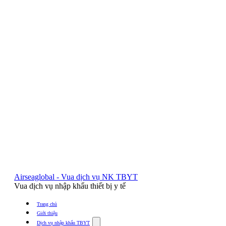
Airseaglobal - Vua dịch vụ NK TBYT
Vua dịch vụ nhập khẩu thiết bị y tế
Trang chủ
Giới thiệu
Show
Dịch vụ nhập khẩu TBYT