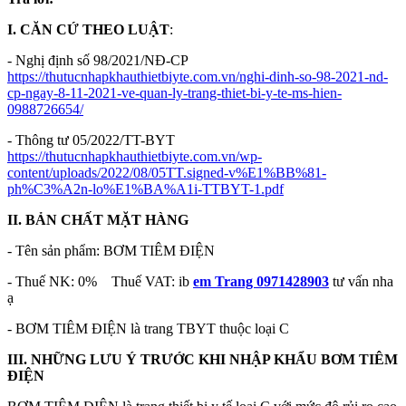
I. CĂN CỨ THEO LUẬT
:
- Nghị định số 98/2021/NĐ-CP
https://thutucnhapkhauthietbiyte.com.vn/nghi-dinh-so-98-2021-nd-
cp-ngay-8-11-2021-ve-quan-ly-trang-thiet-bi-y-te-ms-hien-
0988726654/
- Thông tư 05/2022/TT-BYT
https://thutucnhapkhauthietbiyte.com.vn/wp-
content/uploads/2022/08/05TT.signed-v%E1%BB%81-
ph%C3%A2n-lo%E1%BA%A1i-TTBYT-1.pdf
II. BẢN CHẤT MẶT HÀNG
- Tên sản phẩm: BƠM TIÊM ĐIỆN
- Thuế NK: 0% Thuế VAT: ib
em Trang 0971428903
tư vấn nha
ạ
- BƠM TIÊM ĐIỆN là trang TBYT thuộc loại C
III. NHỮNG LƯU Ý TRƯỚC KHI NHẬP KHẨU BƠM TIÊM
ĐIỆN