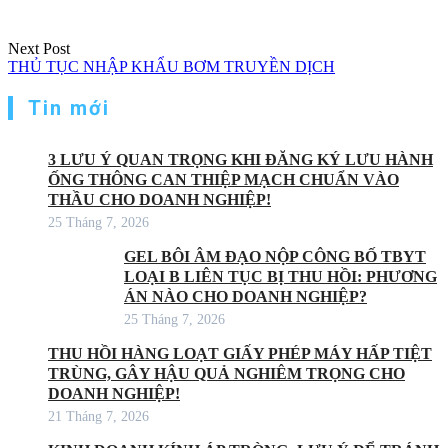
Next Post
THỦ TỤC NHẬP KHẨU BƠM TRUYỀN DỊCH
Tin mới
3 LƯU Ý QUAN TRỌNG KHI ĐĂNG KÝ LƯU HÀNH
ỐNG THÔNG CAN THIỆP MẠCH CHUẨN VÀO
THẦU CHO DOANH NGHIỆP!
25 Tháng 7, 2026
GEL BÔI ÂM ĐẠO NỘP CÔNG BỐ TBYT
LOẠI B LIÊN TỤC BỊ THU HỒI: PHƯƠNG
ÁN NÀO CHO DOANH NGHIỆP?
25 Tháng 7, 2026
THU HỒI HÀNG LOẠT GIẤY PHÉP MÁY HẤP TIỆT
TRÙNG, GÂY HẬU QUẢ NGHIÊM TRỌNG CHO
DOANH NGHIỆP!
21 Tháng 7, 2026