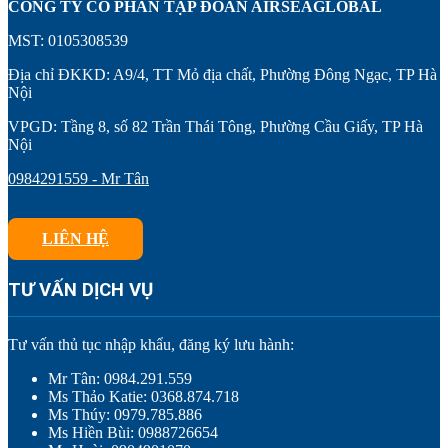
CÔNG TY CỔ PHẦN TẬP ĐOÀN AIRSEAGLOBAL
MST: 0105308539
Địa chỉ ĐKKD: A9/4, TT Mỏ địa chất, Phường Đông Ngạc, TP Hà
Nội
VPGD: Tầng 8, số 82 Trần Thái Tông, Phường Cầu Giấy, TP Hà
Nội
0984291559 - Mr Tân
LIÊN HỆ
TƯ VẤN DỊCH VỤ
Tư vấn thủ tục nhập khẩu, đăng ký lưu hành:
Mr Tân: 0984.291.559
Ms Thảo Katie: 0368.874.718
Ms Thúy: 0979.785.886
Ms Hiền Bùi: 0988726654