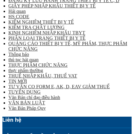
ĐĂNG KÝ LƯU HÀNH TRANG THIẾT BỊ Y TẾ C, D
GIẤY PHÉP NHẬP KHẨU THIẾT BỊ Y TẾ
Hải quan
HS CODE
KIỂM NGHIỆM THIẾT BỊ Y TẾ
KIỂM TRA CHẤT LƯỢNG
KINH NGHIỆM NHẬP KHẨU TBYT
PHÂN LOẠI TRANG THIẾT BỊ Y TẾ
QUẢNG CÁO THIẾT BỊ Y TẾ, MỸ PHẨM, THỰC PHẨM
CHỨC NĂNG
Thông báo
thủ tục hải quan
THỰC PHẨM CHỨC NĂNG
thực phẩm thường
THUẾ NHẬP KHẨU, THUẾ VAT
TIN MỚI
TƯ VẤN CO FORM E, AK, D, EAV GIẢM THUẾ
TUYỂN DỤNG
Văn Bản chỉ đạo điều hành
VĂN BẢN LUẬT
Văn Bản Pháp Quy
Liên hệ