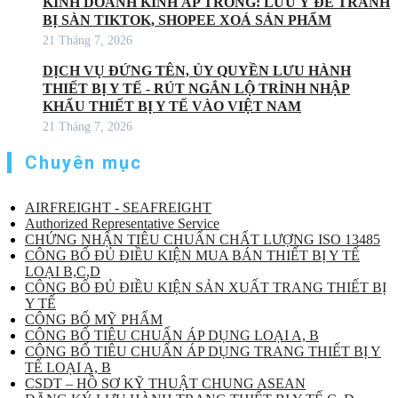
KINH DOANH KÍNH ÁP TRÒNG: LƯU Ý ĐỂ TRÁNH
BỊ SÀN TIKTOK, SHOPEE XOÁ SẢN PHẨM
21 Tháng 7, 2026
DỊCH VỤ ĐỨNG TÊN, ỦY QUYỀN LƯU HÀNH
THIẾT BỊ Y TẾ - RÚT NGẮN LỘ TRÌNH NHẬP
KHẨU THIẾT BỊ Y TẾ VÀO VIỆT NAM
21 Tháng 7, 2026
Chuyên mục
AIRFREIGHT - SEAFREIGHT
Authorized Representative Service
CHỨNG NHẬN TIÊU CHUẨN CHẤT LƯỢNG ISO 13485
CÔNG BỐ ĐỦ ĐIỀU KIỆN MUA BÁN THIẾT BỊ Y TẾ
LOẠI B,C,D
CÔNG BỐ ĐỦ ĐIỀU KIỆN SẢN XUẤT TRANG THIẾT BỊ
Y TẾ
CÔNG BỐ MỸ PHẨM
CÔNG BỐ TIÊU CHUẨN ÁP DỤNG LOẠI A, B
CÔNG BỐ TIÊU CHUẨN ÁP DỤNG TRANG THIẾT BỊ Y
TẾ LOẠI A, B
CSDT – HỒ SƠ KỸ THUẬT CHUNG ASEAN