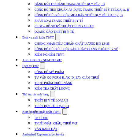
submenu
ĐĂNG KÝ LƯU HÀNH TRANG THIẾT BỊ Y TẾ C, D
for
CÔNG BỐ TIÊU CHUẨN ÁP DỤNG TRANG THIẾT BỊ Y TẾ LOẠI A, B
Dịch
CÔNG BỐ ĐỦ ĐIỀU KIỆN MUA BÁN THIẾT BỊ Y TẾ LOẠI B,C,D
vụ
nhập
PHÂN LOẠI TRANG THIẾT BỊ Y TẾ
khẩu
CSDT – HỒ SƠ KỸ THUẬT CHUNG ASEAN
TBYT
QUẢNG CÁO THIẾT BỊ Y TẾ
Show
Dịch vụ xuất khẩu TBYT
submenu
CHỨNG NHẬN TIÊU CHUẨN CHẤT LƯỢNG ISO 13485
for
CÔNG BỐ ĐỦ ĐIỀU KIỆN SẢN XUẤT TRANG THIẾT BỊ Y TẾ
Dịch
KIỂM NGHIỆM TBYT
vụ
xuất
AIRFREIGHT - SEAFREIGHT
khẩu
Show
Dịch vụ khác
TBYT
submenu
CÔNG BỐ MỸ PHẨM
for
TƯ VẤN CO FORM E, AK, D, EAV GIẢM THUẾ
Dịch
THỰC PHẨM CHỨC NĂNG
vụ
khác
KIỂM TRA CHẤT LƯỢNG
Show
Thủ tục các mặt hàng
submenu
THIẾT BỊ Y TẾ LOẠI A,B
for
THIẾT BỊ Y TẾ LOẠI C,D
Thủ
Show
tục
Kinh nghiệm nhập khẩu TBYT
submenu
các
HS CODE
for
mặt
THUẾ NHẬP KHẨU, THUẾ VAT
Kinh
hàng
VĂN BẢN LUẬT
nghiệm
nhập
Authorized Representative Service