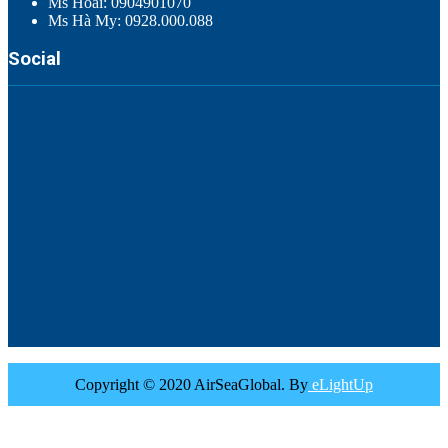
Ms Hoài: 0904901070
Ms Hà My: 0928.000.088
Social
Copyright © 2020 AirSeaGlobal. By
eLightUp