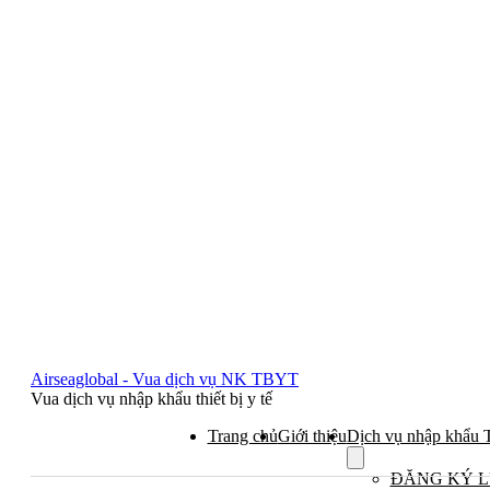
Airseaglobal - Vua dịch vụ NK TBYT
Vua dịch vụ nhập khẩu thiết bị y tế
Trang chủ
Giới thiệu
Dịch vụ nhập khẩu
Show
submenu
ĐĂNG KÝ 
for