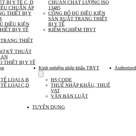
T BỊ Y TẾ C, D
CHUẨN CHẤT LƯỢNG ISO
Dịch
IÊU CHUẨN ÁP
13485
vụ
G THIẾT BỊ Y
CÔNG BỐ ĐỦ ĐIỀU KIỆN
xuất
khẩu
B
SẢN XUẤT TRANG THIẾT
TBYT
Ủ ĐIỀU KIỆN
BỊ Y TẾ
IẾT BỊ Y TẾ
KIỂM NGHIỆM TBYT
 TRANG THIẾT
 SƠ KỸ THUẬT
EAN
THIẾT BỊ Y TẾ
ng
Kinh nghiệm nhập khẩu TBYT
Authorized
Show
submenu
 TẾ LOẠI A,B
HS CODE
for
 TẾ LOẠI C,D
THUẾ NHẬP KHẨU, THUẾ
Kinh
VAT
nghiệm
VĂN BẢN LUẬT
nhập
khẩu
TBYT
TUYỂN DỤNG