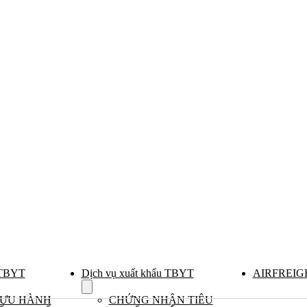
 TBYT
Dịch vụ xuất khẩu TBYT
AIRFREIG
Show
submenu
LƯU HÀNH
CHỨNG NHẬN TIÊU
for