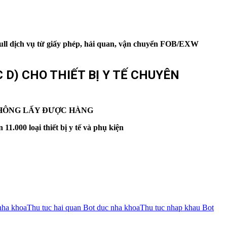
ull dịch vụ từ giấy phép, hải quan, vận chuyển FOB/EXW
 D) CHO THIẾT BỊ Y TẾ CHUYÊN
 KHÔNG LẤY ĐƯỢC HÀNG
11.000 loại thiết bị y tế và phụ kiện
ha khoa
Thu tuc hai quan Bot duc nha khoa
Thu tuc nhap khau Bot