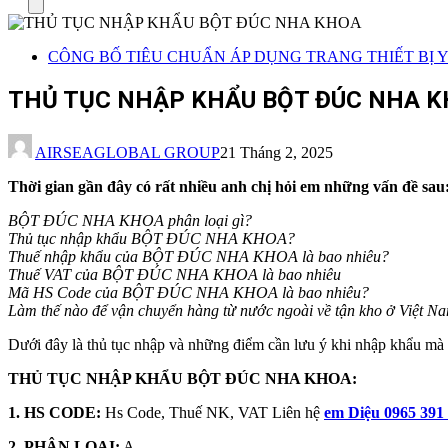
Menu
CÔNG BỐ TIÊU CHUẨN ÁP DỤNG TRANG THIẾT BỊ Y 
THỦ TỤC NHẬP KHẨU BỘT ĐÚC NHA 
AIRSEAGLOBAL GROUP
21 Tháng 2, 2025
Thời gian gần đây có rất nhiều anh chị hỏi em những vấn đề sau
BỘT ĐÚC NHA KHOA
phân loại gì?
Thủ tục nhập khẩu BỘT ĐÚC NHA KHOA?
Thuế nhập khẩu của BỘT ĐÚC NHA KHOA
là bao nhiêu?
Thuế VAT của BỘT ĐÚC NHA KHOA là bao nhiêu
Mã HS Code của BỘT ĐÚC NHA KHOA
là bao nhiêu?
Làm thế nào để vận chuyển hàng từ nước ngoài về tận kho ở Việt N
Dưới đây là thủ tục nhập và những điểm cần lưu ý khi nhập khẩu mà 
THỦ TỤC NHẬP KHẨU BỘT ĐÚC NHA KHOA:
1. HS CODE:
Hs Code, Thuế NK, VAT Liên hệ
em Diệu 0965 391
2. PHÂN LOẠI:
A