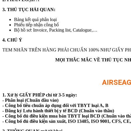
3. THỦ TỤC HẢI QUAN:
Bảng kết quả phân loại
Phiếu tiếp nhận công bố
Bộ hồ sơ: Invoice, Packing list, Catalogue,…
4. CHÚ Ý
TEM NHÃN TRÊN HÀNG PHẢI CHUẨN 100% NHƯ GIẤY PHÉ
MỌI THẮC MẮC VỀ THỦ TỤC N
AIRSEAG
1. Xử lý GIẤY PHÉP chỉ từ 3-5 ngày:
- Phân loại (Chuẩn đầu vào)
- Công bố tiêu chuẩn áp dụng đối với TBYT loại A, B
- Đăng ký Lưu hành thiết bị y tế BCD (Chuẩn vào thầu)
- Công bố đủ điều kiện mua bán TBYT loại BCD (Chuẩn vào th
- Công bố đủ điều kiện sản xuất, ISO 13485, ISO 9001, CFS, C