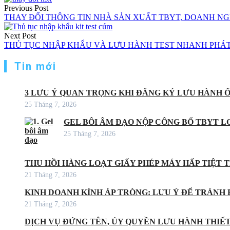
Điều
Previous Post
hướng
THAY ĐỔI THÔNG TIN NHÀ SẢN XUẤT TBYT, DOANH NG
bài
Next Post
viết
THỦ TỤC NHẬP KHẨU VÀ LƯU HÀNH TEST NHANH PHÁT
Tin mới
3 LƯU Ý QUAN TRỌNG KHI ĐĂNG KÝ LƯU HÀNH 
25 Tháng 7, 2026
GEL BÔI ÂM ĐẠO NỘP CÔNG BỐ TBYT LO
25 Tháng 7, 2026
THU HỒI HÀNG LOẠT GIẤY PHÉP MÁY HẤP TIỆT
21 Tháng 7, 2026
KINH DOANH KÍNH ÁP TRÒNG: LƯU Ý ĐỂ TRÁNH 
21 Tháng 7, 2026
DỊCH VỤ ĐỨNG TÊN, ỦY QUYỀN LƯU HÀNH THIẾT 