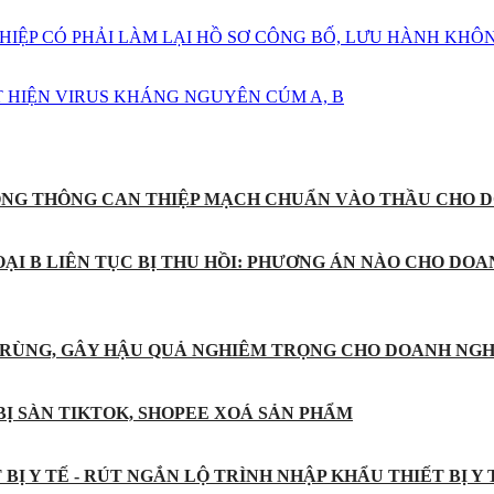
HIỆP CÓ PHẢI LÀM LẠI HỒ SƠ CÔNG BỐ, LƯU HÀNH KHÔ
 HIỆN VIRUS KHÁNG NGUYÊN CÚM A, B
ỐNG THÔNG CAN THIỆP MẠCH CHUẨN VÀO THẦU CHO D
ẠI B LIÊN TỤC BỊ THU HỒI: PHƯƠNG ÁN NÀO CHO DOA
 TRÙNG, GÂY HẬU QUẢ NGHIÊM TRỌNG CHO DOANH NGH
BỊ SÀN TIKTOK, SHOPEE XOÁ SẢN PHẨM
BỊ Y TẾ - RÚT NGẮN LỘ TRÌNH NHẬP KHẨU THIẾT BỊ Y