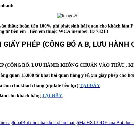
 nhanh
ào thầu; hoàn tiền 100% phí phát sinh hải quan cho khách làm F
chứng từ bên em - Bên em thuộc WCA member ID 73213
GIẤY PHÉP (CÔNG BỐ A B, LƯU HÀNH C
HÉP (CÔNG BỐ, LƯU HÀNH) KHÔNG CHUẨN VÀO THẦU ,
ông quan 15.000 tờ khai hải quan hàng y tế, xin giấy phép cho hơn 
ã làm cho khách hàng (update liên tục)
TẠI ĐÂY
ã làm cho khách hàng
TẠI ĐÂY
airseaglobal
Bot duc nha khoa phan loai gi
Ma HS CODE cua Bot duc n