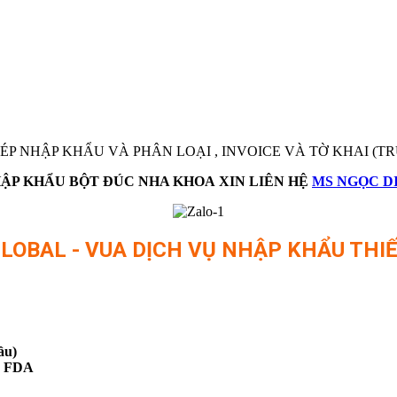
P NHẬP KHẨU VÀ PHÂN LOẠI , INVOICE VÀ TỜ KHAI (T
HẬP KHẨU
BỘT ĐÚC NHA KHOA
XIN LIÊN HỆ
MS NGỌC DI
LOBAL - VUA DỊCH VỤ NHẬP KHẨU THIẾT
ầu)
E, FDA