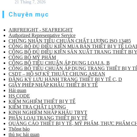
21 Tháng 7, 2026
Chuyên mục
AIRFREIGHT - SEAFREIGHT
Authorized Representative Service
CHỨNG NHẬN TIÊU CHUẨN CHẤT LƯỢNG ISO 13485
CÔNG BỐ ĐỦ ĐIỀU KIỆN MUA BÁN THIẾT BỊ Y TẾ LOẠI
CÔNG BỐ ĐỦ ĐIỀU KIỆN SẢN XUẤT TRANG THIẾT BỊ Y
CÔNG BỐ MỸ PHẨM
CÔNG BỐ TIÊU CHUẨN ÁP DỤNG LOẠI A, B
CÔNG BỐ TIÊU CHUẨN ÁP DỤNG TRANG THIẾT BỊ Y TẾ
CSDT – HỒ SƠ KỸ THUẬT CHUNG ASEAN
ĐĂNG KÝ LƯU HÀNH TRANG THIẾT BỊ Y TẾ C, D
GIẤY PHÉP NHẬP KHẨU THIẾT BỊ Y TẾ
Hải quan
HS CODE
KIỂM NGHIỆM THIẾT BỊ Y TẾ
KIỂM TRA CHẤT LƯỢNG
KINH NGHIỆM NHẬP KHẨU TBYT
PHÂN LOẠI TRANG THIẾT BỊ Y TẾ
QUẢNG CÁO THIẾT BỊ Y TẾ, MỸ PHẨM, THỰC PHẨM 
Thông báo
thủ tục hải quan