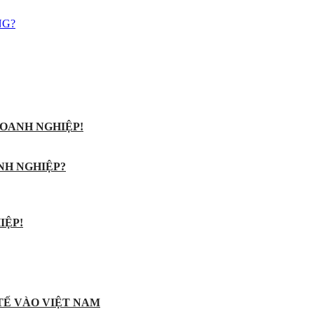
NG?
OANH NGHIỆP!
NH NGHIỆP?
IỆP!
 TẾ VÀO VIỆT NAM