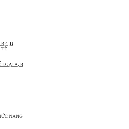
 B,C,D
 TẾ
 LOẠI A, B
CHỨC NĂNG