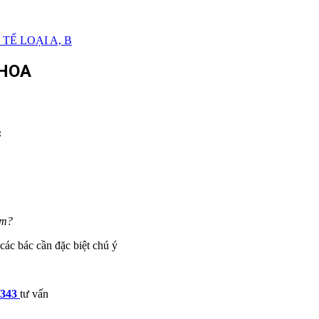
TẾ LOẠI A, B
KHOA
:
am?
các bác cần đặc biệt chú ý
 343
tư vấn