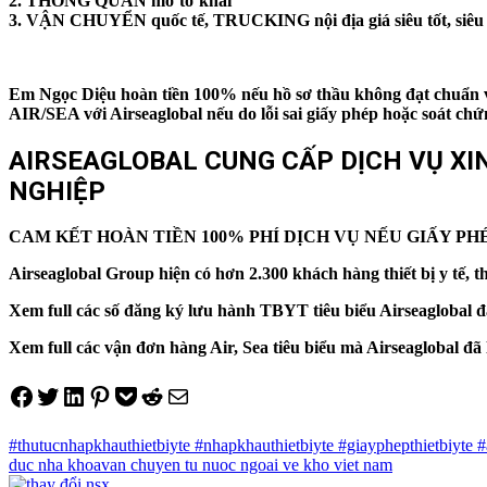
2. THÔNG QUAN mở tờ khai
3. VẬN CHUYỂN quốc tế, TRUCKING nội địa giá siêu tốt, siêu
Em Ngọc Diệu hoàn tiền 100% nếu hồ sơ thầu không đạt chuẩn v
AIR/SEA với Airseaglobal nếu do lỗi sai giấy phép hoặc soát 
AIRSEAGLOBAL CUNG CẤP DỊCH VỤ XIN 
NGHIỆP
CAM KẾT HOÀN TIỀN 100% PHÍ DỊCH VỤ NẾU GIẤY P
Airseaglobal Group hiện có hơn 2.300 khách hàng thiết bị y tế, th
Xem full các số đăng ký lưu hành TBYT tiêu biểu Airseaglobal đ
Xem full các vận đơn hàng Air, Sea tiêu biểu mà Airseaglobal đ
Share on Facebook
Tweet on Twitter
Share on LinkedIn
Pin on Pinterest
Save to pocket
Share on Reddit
Share via Email
#thutucnhapkhauthietbiyte #nhapkhauthietbiyte #giayphepthietbiyte #
duc nha khoa
van chuyen tu nuoc ngoai ve kho viet nam