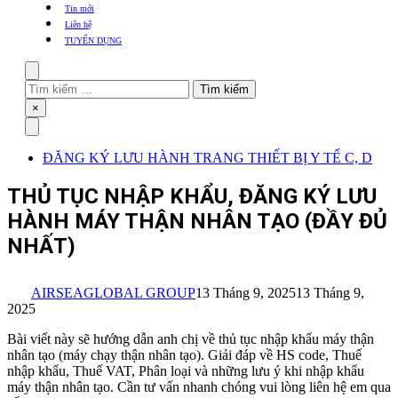
khẩu
Tin mới
TBYT
Liên hệ
TUYỂN DỤNG
Search
Tìm
kiếm
Close
×
cho:
Menu
ĐĂNG KÝ LƯU HÀNH TRANG THIẾT BỊ Y TẾ C, D
THỦ TỤC NHẬP KHẨU, ĐĂNG KÝ LƯU
HÀNH MÁY THẬN NHÂN TẠO (ĐẦY ĐỦ
NHẤT)
AIRSEAGLOBAL GROUP
13 Tháng 9, 2025
13 Tháng 9,
2025
Bài viết này sẽ hướng dẫn anh chị về thủ tục nhập khẩu máy thận
nhân tạo (máy chạy thận nhân tạo). Giải đáp về HS code, Thuế
nhập khẩu, Thuế VAT, Phân loại và những lưu ý khi nhập khẩu
máy thận nhân tạo. Cần tư vấn nhanh chóng vui lòng liên hệ em qua