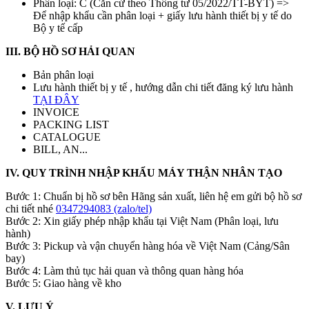
Phân loại: C (Căn cứ theo Thông tư 05/2022/TT-BYT) =>
Để nhập khẩu cần phân loại + giấy lưu hành thiết bị y tế do
Bộ y tế cấp
III. BỘ HỒ SƠ HẢI QUAN
Bản phân loại
Lưu hành thiết bị y tế , hướng dẫn chi tiết đăng ký lưu hành
TẠI ĐÂY
INVOICE
PACKING LIST
CATALOGUE
BILL, AN...
IV. QUY TRÌNH NHẬP KHẨU MÁY THẬN NHÂN TẠO
Bước 1: Chuẩn bị hồ sơ bên Hãng sản xuất, liên hệ em gửi bộ hồ sơ
chi tiết nhé
0347294083 (zalo/tel)
Bước 2: Xin giấy phép nhập khẩu tại Việt Nam (Phân loại, lưu
hành)
Bước 3: Pickup và vận chuyển hàng hóa về Việt Nam (Cảng/Sân
bay)
Bước 4: Làm thủ tục hải quan và thông quan hàng hóa
Bước 5: Giao hàng về kho
V. LƯU Ý