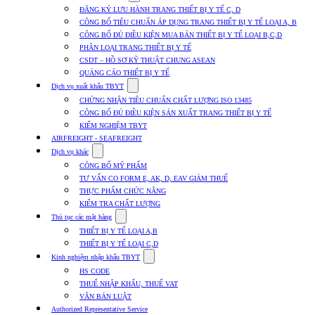
submenu
ĐĂNG KÝ LƯU HÀNH TRANG THIẾT BỊ Y TẾ C, D
for
CÔNG BỐ TIÊU CHUẨN ÁP DỤNG TRANG THIẾT BỊ Y TẾ LOẠI A, B
Dịch
CÔNG BỐ ĐỦ ĐIỀU KIỆN MUA BÁN THIẾT BỊ Y TẾ LOẠI B,C,D
vụ
nhập
PHÂN LOẠI TRANG THIẾT BỊ Y TẾ
khẩu
CSDT – HỒ SƠ KỸ THUẬT CHUNG ASEAN
TBYT
QUẢNG CÁO THIẾT BỊ Y TẾ
Show
Dịch vụ xuất khẩu TBYT
submenu
CHỨNG NHẬN TIÊU CHUẨN CHẤT LƯỢNG ISO 13485
for
CÔNG BỐ ĐỦ ĐIỀU KIỆN SẢN XUẤT TRANG THIẾT BỊ Y TẾ
Dịch
KIỂM NGHIỆM TBYT
vụ
xuất
AIRFREIGHT - SEAFREIGHT
khẩu
Show
Dịch vụ khác
TBYT
submenu
CÔNG BỐ MỸ PHẨM
for
TƯ VẤN CO FORM E, AK, D, EAV GIẢM THUẾ
Dịch
THỰC PHẨM CHỨC NĂNG
vụ
khác
KIỂM TRA CHẤT LƯỢNG
Show
Thủ tục các mặt hàng
submenu
THIẾT BỊ Y TẾ LOẠI A,B
for
THIẾT BỊ Y TẾ LOẠI C,D
Thủ
Show
tục
Kinh nghiệm nhập khẩu TBYT
submenu
các
HS CODE
for
mặt
THUẾ NHẬP KHẨU, THUẾ VAT
Kinh
hàng
VĂN BẢN LUẬT
nghiệm
nhập
Authorized Representative Service