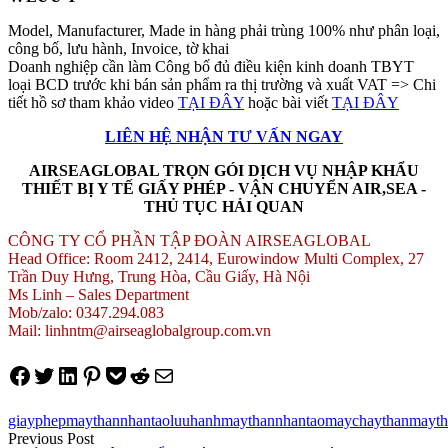
Model, Manufacturer, Made in hàng phải trùng 100% như phân loại,
công bố, lưu hành, Invoice, tờ khai
Doanh nghiệp cần làm Công bố đủ điều kiện kinh doanh TBYT
loại BCD trước khi bán sản phẩm ra thị trường và xuất VAT => Chi
tiết hồ sơ tham khảo video
TẠI ĐÂY
hoặc bài viết
TẠI ĐÂY
LIÊN HỆ NHẬN TƯ VẤN NGAY
AIRSEAGLOBAL TRỌN GÓI DỊCH VỤ NHẬP KHẨU
THIẾT BỊ Y TẾ GIẤY PHÉP - VẬN CHUYỂN AIR,SEA -
THỦ TỤC HẢI QUAN
CÔNG TY CỔ PHẦN TẬP ĐOÀN AIRSEAGLOBAL
Head Office: Room 2412, 2414, Eurowindow Multi Complex, 27
Trần Duy Hưng, Trung Hòa, Cầu Giấy, Hà Nội
Ms Linh – Sales Department
Mob/zalo: 0347.294.083
Mail: linhntm@airseaglobalgroup.com.vn
Share on Facebook
Tweet on Twitter
Share on LinkedIn
Pin on Pinterest
Save to pocket
Share on Reddit
Share via Email
giayphepmaythannhantao
luuhanhmaythannhantao
maychaythan
mayth
Điều
Previous Post