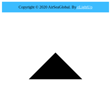
Copyright © 2020 AirSeaGlobal. By
eLightUp