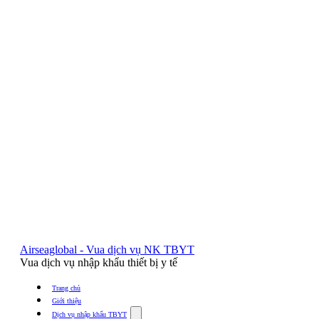
Airseaglobal - Vua dịch vụ NK TBYT
Vua dịch vụ nhập khẩu thiết bị y tế
Trang chủ
Giới thiệu
Show
Dịch vụ nhập khẩu TBYT