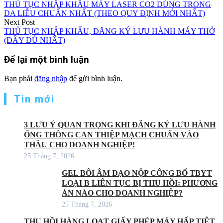
THỦ TỤC NHẬP KHẨU MÁY LASER CO2 DÙNG TRONG
hướng
DA LIỄU CHUẨN NHẤT (THEO QUY ĐỊNH MỚI NHẤT)
Next Post
bài
THỦ TỤC NHẬP KHẨU, ĐĂNG KÝ LƯU HÀNH MÁY THỞ
viết
(ĐẦY ĐỦ NHẤT)
Để lại một bình luận
Bạn phải
đăng nhập
để gửi bình luận.
Tin mới
3 LƯU Ý QUAN TRỌNG KHI ĐĂNG KÝ LƯU HÀNH
ỐNG THÔNG CAN THIỆP MẠCH CHUẨN VÀO
THẦU CHO DOANH NGHIỆP!
25 Tháng 7, 2026
GEL BÔI ÂM ĐẠO NỘP CÔNG BỐ TBYT
LOẠI B LIÊN TỤC BỊ THU HỒI: PHƯƠNG
ÁN NÀO CHO DOANH NGHIỆP?
25 Tháng 7, 2026
THU HỒI HÀNG LOẠT GIẤY PHÉP MÁY HẤP TIỆT