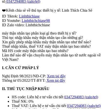
số
0347294083 (zalo/tel)
❤️Kênh chia sẻ về thủ tục thiết bị y tế: Linh Thích Chia Sẻ
ID Tiktok:
Linhthichiase
ID Youtube:
Linhthichchiase98
ID Zalo video: Linhthichchiase
máy thận nhân tạo phân loại gì theo thiết bị y tế?
Thủ tục nhập khẩu máy thận nhân tạo cần những gì?
Xin giấy phép nhập khẩu máy thận nhân tạo như thế nào?
Thuế nhập khẩu, thuế VAT máy thận nhân tạo bao nhiêu?
Mã HS code máy thận nhân tạo bao nhiêu?
Làm thế nào để vận chuyển máy thận nhân tạo từ nước ngoài về
Việt Nam?
I. CĂN CỨ PHÁP LÝ
Nghị Định 98/2021/NĐ-CP:
Xem tại đây
Thông tư 05/2022/TT-BYT:
Xem tại đây
II. THỦ TỤC NHẬP KHẨU
HS code: Liên hệ e tư vấn chi tiết
0347294083 (zalo/tel)
Thuế NK: 0%
Thuế VAT: Liên hệ e tư vấn chi tiết
0347294083 (zalo/tel)