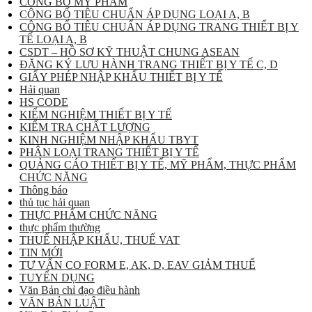
CÔNG BỐ MỸ PHẨM
CÔNG BỐ TIÊU CHUẨN ÁP DỤNG LOẠI A, B
CÔNG BỐ TIÊU CHUẨN ÁP DỤNG TRANG THIẾT BỊ Y
TẾ LOẠI A, B
CSDT – HỒ SƠ KỸ THUẬT CHUNG ASEAN
ĐĂNG KÝ LƯU HÀNH TRANG THIẾT BỊ Y TẾ C, D
GIẤY PHÉP NHẬP KHẨU THIẾT BỊ Y TẾ
Hải quan
HS CODE
KIỂM NGHIỆM THIẾT BỊ Y TẾ
KIỂM TRA CHẤT LƯỢNG
KINH NGHIỆM NHẬP KHẨU TBYT
PHÂN LOẠI TRANG THIẾT BỊ Y TẾ
QUẢNG CÁO THIẾT BỊ Y TẾ, MỸ PHẨM, THỰC PHẨM
CHỨC NĂNG
Thông báo
thủ tục hải quan
THỰC PHẨM CHỨC NĂNG
thực phẩm thường
THUẾ NHẬP KHẨU, THUẾ VAT
TIN MỚI
TƯ VẤN CO FORM E, AK, D, EAV GIẢM THUẾ
TUYỂN DỤNG
Văn Bản chỉ đạo điều hành
VĂN BẢN LUẬT