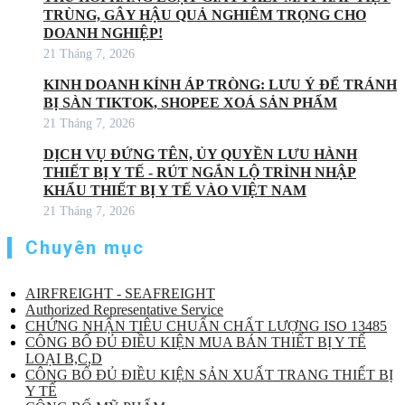
TRÙNG, GÂY HẬU QUẢ NGHIÊM TRỌNG CHO
DOANH NGHIỆP!
21 Tháng 7, 2026
KINH DOANH KÍNH ÁP TRÒNG: LƯU Ý ĐỂ TRÁNH
BỊ SÀN TIKTOK, SHOPEE XOÁ SẢN PHẨM
21 Tháng 7, 2026
DỊCH VỤ ĐỨNG TÊN, ỦY QUYỀN LƯU HÀNH
THIẾT BỊ Y TẾ - RÚT NGẮN LỘ TRÌNH NHẬP
KHẨU THIẾT BỊ Y TẾ VÀO VIỆT NAM
21 Tháng 7, 2026
Chuyên mục
AIRFREIGHT - SEAFREIGHT
Authorized Representative Service
CHỨNG NHẬN TIÊU CHUẨN CHẤT LƯỢNG ISO 13485
CÔNG BỐ ĐỦ ĐIỀU KIỆN MUA BÁN THIẾT BỊ Y TẾ
LOẠI B,C,D
CÔNG BỐ ĐỦ ĐIỀU KIỆN SẢN XUẤT TRANG THIẾT BỊ
Y TẾ