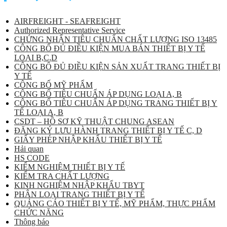
AIRFREIGHT - SEAFREIGHT
Authorized Representative Service
CHỨNG NHẬN TIÊU CHUẨN CHẤT LƯỢNG ISO 13485
CÔNG BỐ ĐỦ ĐIỀU KIỆN MUA BÁN THIẾT BỊ Y TẾ
LOẠI B,C,D
CÔNG BỐ ĐỦ ĐIỀU KIỆN SẢN XUẤT TRANG THIẾT BỊ
Y TẾ
CÔNG BỐ MỸ PHẨM
CÔNG BỐ TIÊU CHUẨN ÁP DỤNG LOẠI A, B
CÔNG BỐ TIÊU CHUẨN ÁP DỤNG TRANG THIẾT BỊ Y
TẾ LOẠI A, B
CSDT – HỒ SƠ KỸ THUẬT CHUNG ASEAN
ĐĂNG KÝ LƯU HÀNH TRANG THIẾT BỊ Y TẾ C, D
GIẤY PHÉP NHẬP KHẨU THIẾT BỊ Y TẾ
Hải quan
HS CODE
KIỂM NGHIỆM THIẾT BỊ Y TẾ
KIỂM TRA CHẤT LƯỢNG
KINH NGHIỆM NHẬP KHẨU TBYT
PHÂN LOẠI TRANG THIẾT BỊ Y TẾ
QUẢNG CÁO THIẾT BỊ Y TẾ, MỸ PHẨM, THỰC PHẨM
CHỨC NĂNG
Thông báo