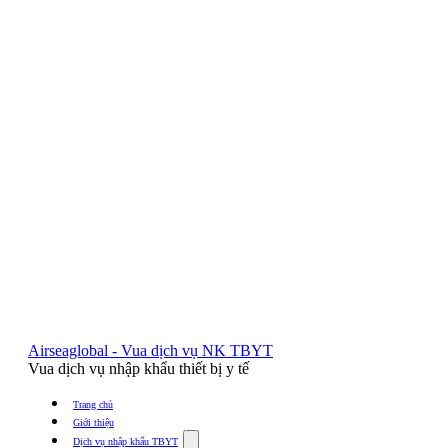
Airseaglobal - Vua dịch vụ NK TBYT
Vua dịch vụ nhập khẩu thiết bị y tế
Trang chủ
Giới thiệu
Show
Dịch vụ nhập khẩu TBYT