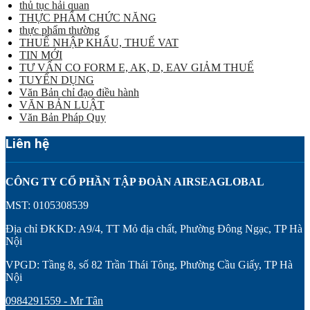
thủ tục hải quan
THỰC PHẨM CHỨC NĂNG
thực phẩm thường
THUẾ NHẬP KHẨU, THUẾ VAT
TIN MỚI
TƯ VẤN CO FORM E, AK, D, EAV GIẢM THUẾ
TUYỂN DỤNG
Văn Bản chỉ đạo điều hành
VĂN BẢN LUẬT
Văn Bản Pháp Quy
Liên hệ
CÔNG TY CỔ PHẦN TẬP ĐOÀN AIRSEAGLOBAL
MST: 0105308539
Địa chỉ ĐKKD: A9/4, TT Mỏ địa chất, Phường Đông Ngạc, TP Hà
Nội
VPGD: Tầng 8, số 82 Trần Thái Tông, Phường Cầu Giấy, TP Hà
Nội
0984291559 - Mr Tân