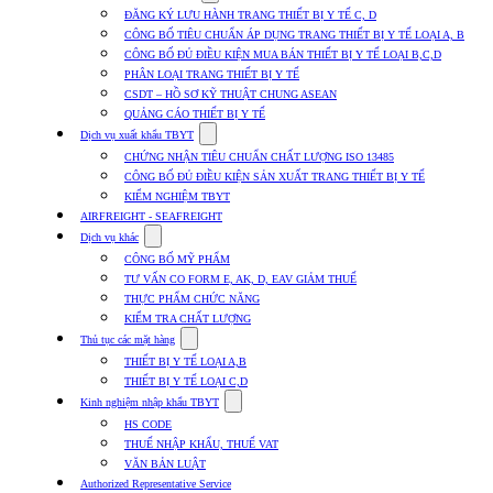
submenu
ĐĂNG KÝ LƯU HÀNH TRANG THIẾT BỊ Y TẾ C, D
for
CÔNG BỐ TIÊU CHUẨN ÁP DỤNG TRANG THIẾT BỊ Y TẾ LOẠI A, B
Dịch
CÔNG BỐ ĐỦ ĐIỀU KIỆN MUA BÁN THIẾT BỊ Y TẾ LOẠI B,C,D
vụ
nhập
PHÂN LOẠI TRANG THIẾT BỊ Y TẾ
khẩu
CSDT – HỒ SƠ KỸ THUẬT CHUNG ASEAN
TBYT
QUẢNG CÁO THIẾT BỊ Y TẾ
Show
Dịch vụ xuất khẩu TBYT
submenu
CHỨNG NHẬN TIÊU CHUẨN CHẤT LƯỢNG ISO 13485
for
CÔNG BỐ ĐỦ ĐIỀU KIỆN SẢN XUẤT TRANG THIẾT BỊ Y TẾ
Dịch
KIỂM NGHIỆM TBYT
vụ
xuất
AIRFREIGHT - SEAFREIGHT
khẩu
Show
Dịch vụ khác
TBYT
submenu
CÔNG BỐ MỸ PHẨM
for
TƯ VẤN CO FORM E, AK, D, EAV GIẢM THUẾ
Dịch
THỰC PHẨM CHỨC NĂNG
vụ
khác
KIỂM TRA CHẤT LƯỢNG
Show
Thủ tục các mặt hàng
submenu
THIẾT BỊ Y TẾ LOẠI A,B
for
THIẾT BỊ Y TẾ LOẠI C,D
Thủ
Show
tục
Kinh nghiệm nhập khẩu TBYT
submenu
các
HS CODE
for
mặt
THUẾ NHẬP KHẨU, THUẾ VAT
Kinh
hàng
VĂN BẢN LUẬT
nghiệm
nhập
Authorized Representative Service