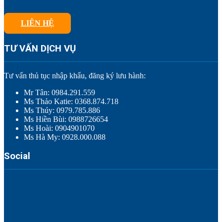
LIÊN HỆ
TƯ VẤN DỊCH VỤ
Tư vấn thủ tục nhập khẩu, đăng ký lưu hành:
Mr Tân: 0984.291.559
Ms Thảo Katie: 0368.874.718
Ms Thúy: 0979.785.886
Ms Hiền Bùi: 0988726654
Ms Hoài: 0904901070
Ms Hà My: 0928.000.088
Social