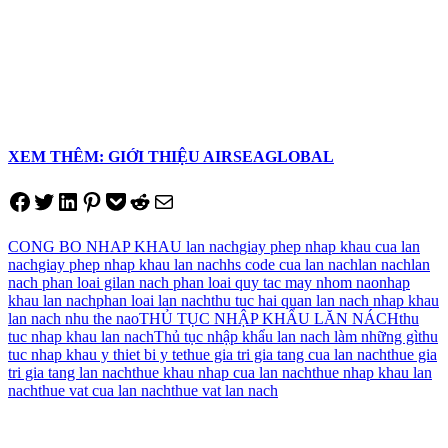
XEM THÊM: GIỚI THIỆU AIRSEAGLOBAL
Share on Facebook
Tweet on Twitter
Share on LinkedIn
Pin on Pinterest
Save to pocket
Share on Reddit
Share via Email
CONG BO NHAP KHAU lan nach
giay phep nhap khau cua lan
nach
giay phep nhap khau lan nach
hs code cua lan nach
lan nach
lan
nach phan loai gi
lan nach phan loai quy tac may nhom nao
nhap
khau lan nach
phan loai lan nach
thu tuc hai quan lan nach nhap khau
lan nach nhu the nao
THỦ TỤC NHẬP KHẨU LĂN NÁCH
thu
tuc nhap khau lan nach
Thủ tục nhập khẩu lan nach làm những gì
thu
tuc nhap khau y thiet bi y te
thue gia tri gia tang cua lan nach
thue gia
tri gia tang lan nach
thue khau nhap cua lan nach
thue nhap khau lan
nach
thue vat cua lan nach
thue vat lan nach
Điều
hướng