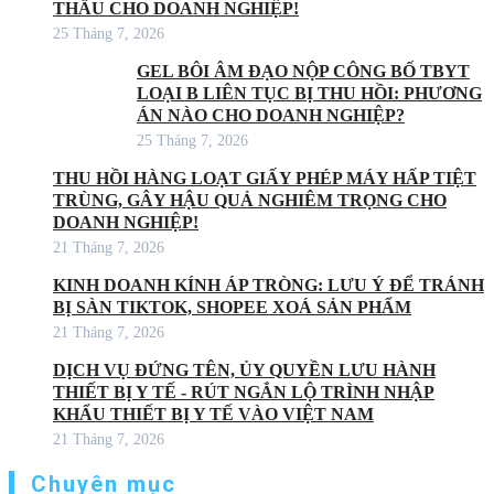
THẦU CHO DOANH NGHIỆP!
25 Tháng 7, 2026
GEL BÔI ÂM ĐẠO NỘP CÔNG BỐ TBYT
LOẠI B LIÊN TỤC BỊ THU HỒI: PHƯƠNG
ÁN NÀO CHO DOANH NGHIỆP?
25 Tháng 7, 2026
THU HỒI HÀNG LOẠT GIẤY PHÉP MÁY HẤP TIỆT
TRÙNG, GÂY HẬU QUẢ NGHIÊM TRỌNG CHO
DOANH NGHIỆP!
21 Tháng 7, 2026
KINH DOANH KÍNH ÁP TRÒNG: LƯU Ý ĐỂ TRÁNH
BỊ SÀN TIKTOK, SHOPEE XOÁ SẢN PHẨM
21 Tháng 7, 2026
DỊCH VỤ ĐỨNG TÊN, ỦY QUYỀN LƯU HÀNH
THIẾT BỊ Y TẾ - RÚT NGẮN LỘ TRÌNH NHẬP
KHẨU THIẾT BỊ Y TẾ VÀO VIỆT NAM
21 Tháng 7, 2026
Chuyên mục