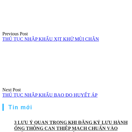
bài
viết
Previous Post
THỦ TỤC NHẬP KHẨU XỊT KHỬ MÙI CHÂN
Next Post
THỦ TỤC NHẬP KHẨU BAO ĐO HUYẾT ÁP
Tin mới
3 LƯU Ý QUAN TRỌNG KHI ĐĂNG KÝ LƯU HÀNH
ỐNG THÔNG CAN THIỆP MẠCH CHUẨN VÀO