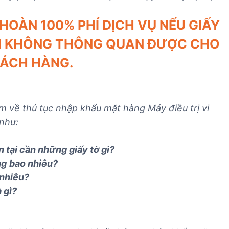
n
v
v
h
ụ
ụ
HOÀN 100% PHÍ DỊCH VỤ NẾU GIẤY
n
n
x
M KHÔNG THÔNG QUAN ĐƯỢC CHO
g
h
u
h
ậ
ấ
ÁCH HÀNG.
i
p
t
ệ
k
k
m
h
h
n
ẩ
ẩ
m về thủ tục nhập khẩu mặt hàng Máy điều trị vi
h
u
u
như:
ậ
T
T
p
B
B
n tại cần những giấy tờ gì?
k
Y
Y
ng
bao nhiêu?
h
T
T
nhiêu?
ẩ
à gì?
u
T
B
Y