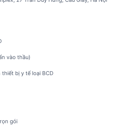
D
ẩn vào thầu)
thiết bị y tế loại BCD
rọn gói