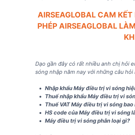
ủ
t
AIRSEAGLOBAL CAM KẾT 
ụ
PHÉP AIRSEAGLOBAL LÀ
c
c
KH
á
c
m
ặ
Dạo gần đây có rất nhiều anh chị hỏi e
t
sóng nhập năm nay với những câu hỏi 
h
à
Nhập khẩu
Máy điều trị vi sóng
hiệ
n
Thuế nhập khẩu
Máy điều trị vi só
g
Thuế VAT
Máy điều trị vi sóng
bao 
HS code của
Máy điều trị vi sóng
l
Máy điều trị vi sóng
phân loại gì?