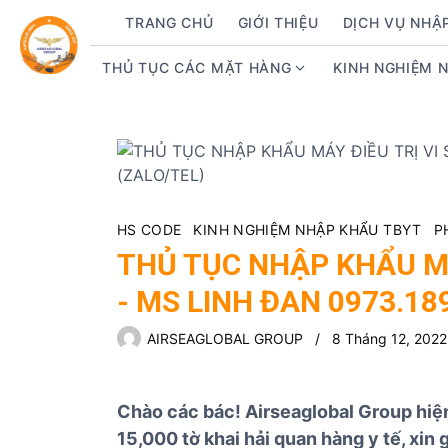
S
TRANG CHỦ
GIỚI THIỆU
DỊCH VỤ NHẬ
k
i
THỦ TỤC CÁC MẶT HÀNG
KINH NGHIỆM 
S
p
h
t
o
o
w
c
s
o
u
n
b
t
HS CODE
KINH NGHIỆM NHẬP KHẨU TBYT
P
m
e
THỦ TỤC NHẬP KHẨU MÁ
e
n
- MS LINH ĐAN 0973.18
n
t
u
AIRSEAGLOBAL GROUP
8 Tháng 12, 2022
f
o
r
Chào các bác! Airseaglobal Group hi
T
15,000 tờ khai hải quan hàng y tế, xin 
h