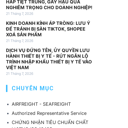
HẤP TIỆT TRÙNG, GÂY HẬU QUẢ
v
NGHIÊM TRỌNG CHO DOANH NGHIỆP!
ụ
21 Tháng 7, 2026
k
KINH DOANH KÍNH ÁP TRÒNG: LƯU Ý
h
ĐỂ TRÁNH BỊ SÀN TIKTOK, SHOPEE
á
XOÁ SẢN PHẨM
c
21 Tháng 7, 2026
DỊCH VỤ ĐỨNG TÊN, ỦY QUYỀN LƯU
HÀNH THIẾT BỊ Y TẾ - RÚT NGẮN LỘ
TRÌNH NHẬP KHẨU THIẾT BỊ Y TẾ VÀO
VIỆT NAM
21 Tháng 7, 2026
CHUYÊN MỤC
AIRFREIGHT - SEAFREIGHT
Authorized Representative Service
CHỨNG NHẬN TIÊU CHUẨN CHẤT