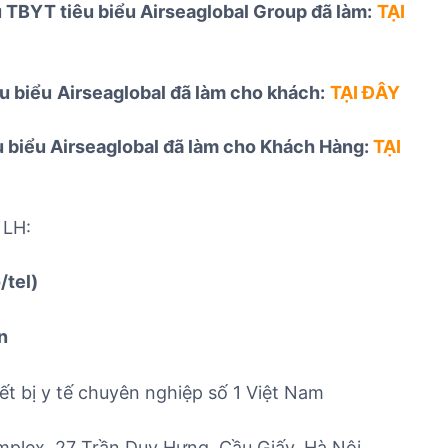
TBYT tiêu biểu Airseaglobal Group đã làm:
TẠI
u biểu
Airseaglobal đã làm cho khách:
TẠI ĐÂY
u biểu Airseaglobal đã làm cho Khách Hàng:
TẠI
 LH:
/tel)
n
ết bị y tế chuyên nghiệp số 1 Việt Nam
lex, 27 Trần Duy Hưng, Cầu Giấy, Hà Nội