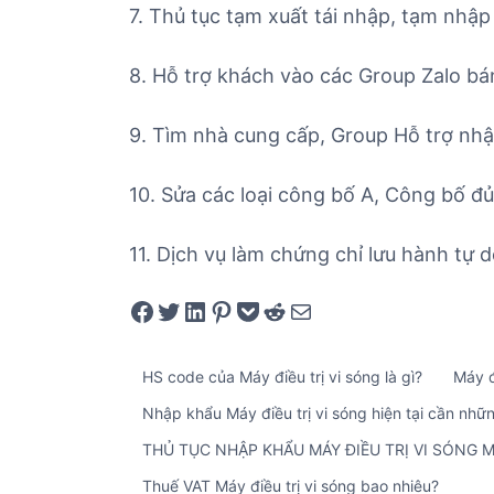
7. Thủ tục tạm xuất tái nhập, tạm nhập 
8. Hỗ trợ khách vào các Group Zalo bá
9. Tìm nhà cung cấp, Group Hỗ trợ nhập
10. Sửa các loại công bố A, Công bố đ
11. Dịch vụ làm chứng chỉ lưu hành tự 
Share on Facebook
Tweet on Twitter
Share on LinkedIn
Pin on Pinterest
Save to pocket
Share on Reddit
Share via Email
HS code của Máy điều trị vi sóng là gì?
Máy đ
Nhập khẩu Máy điều trị vi sóng hiện tại cần nhữn
THỦ TỤC NHẬP KHẨU MÁY ĐIỀU TRỊ VI SÓNG 
Thuế VAT Máy điều trị vi sóng bao nhiêu?