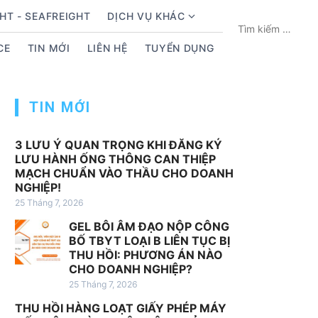
HT - SEAFREIGHT
DỊCH VỤ KHÁC
S
T
h
ì
CE
TIN MỚI
LIÊN HỆ
TUYỂN DỤNG
o
m
w
k
s
i
TIN MỚI
u
ế
b
m
m
c
3 LƯU Ý QUAN TRỌNG KHI ĐĂNG KÝ
LƯU HÀNH ỐNG THÔNG CAN THIỆP
e
h
MẠCH CHUẨN VÀO THẦU CHO DOANH
n
o
NGHIỆP!
u
:
25 Tháng 7, 2026
f
GEL BÔI ÂM ĐẠO NỘP CÔNG
o
BỐ TBYT LOẠI B LIÊN TỤC BỊ
r
THU HỒI: PHƯƠNG ÁN NÀO
D
CHO DOANH NGHIỆP?
ị
25 Tháng 7, 2026
c
THU HỒI HÀNG LOẠT GIẤY PHÉP MÁY
h