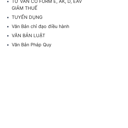
TƯ VẤN CO FORM E, AK, D, EAV
GIẢM THUẾ
TUYỂN DỤNG
Văn Bản chỉ đạo điều hành
VĂN BẢN LUẬT
Văn Bản Pháp Quy