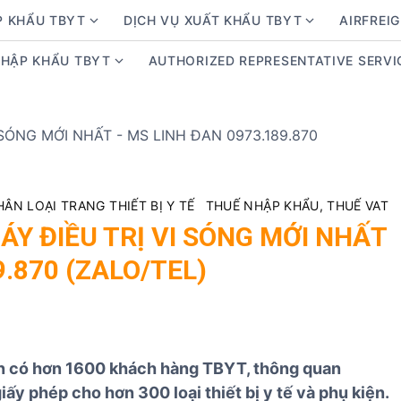
P KHẨU TBYT
DỊCH VỤ XUẤT KHẨU TBYT
AIRFREIG
S
S
h
h
NHẬP KHẨU TBYT
AUTHORIZED REPRESENTATIVE SERVI
S
o
o
h
w
w
o
s
s
w
u
u
s
b
b
u
m
m
b
e
e
HÂN LOẠI TRANG THIẾT BỊ Y TẾ
THUẾ NHẬP KHẨU, THUẾ VAT
m
n
n
Y ĐIỀU TRỊ VI SÓNG MỚI NHẤT
e
u
u
9.870 (ZALO/TEL)
n
f
f
u
o
o
f
r
r
o
D
D
r
ị
ị
ện có hơn 1600 khách hàng TBYT, thông quan
K
c
c
giấy phép cho hơn 300 loại thiết bị y tế và phụ kiện.
i
h
h