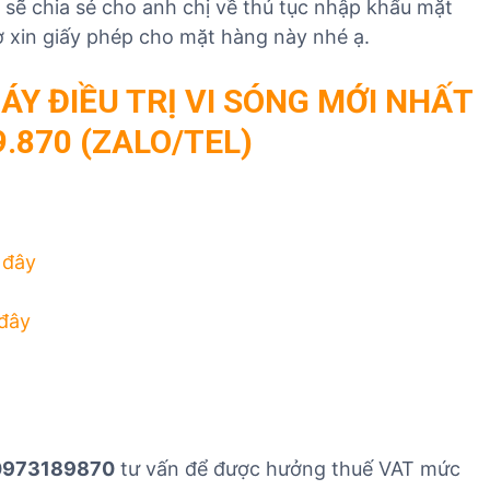
ẽ chia sẻ cho anh chị về thủ tục nhập khẩu mặt
T
 xin giấy phép cho mặt hàng này nhé ạ.
Y ĐIỀU TRỊ VI SÓNG MỚI NHẤT
9.870
(ZALO/TEL)
 đây
 đây
 0973189870
tư vấn để được hưởng thuế VAT mức