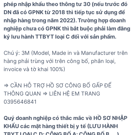
phép nhập khẩu theo thông tư 30 (nếu trước đó
DN đã có GPNK từ 2018 thì tiếp tục sử dụng để
nhập hàng trong năm 2022). Trường hợp doanh
nghiệp chưa có GPNK thì bắt buộc phải làm đăng
ký lưu hành TTBYT loại C đối với sản phẩm.
Chú ý: 3M (Model, Made in và Manufacturer trên
hàng phải trùng với trên công bố, phân loại,
invoice và tờ khai 100%)
=> CẦN HỖ TRỢ HỒ SƠ CÔNG BỐ GẤP ĐỂ
THÔNG QUAN => LIÊN HỆ EM TRANG
0395646841
Quý doanh nghiệp có thắc mắc về HỒ SƠ NHẬP
KHẨU các mặt hàng thiết bị y tế (LƯU HÀNH
TBYT LOẠI C,D; CÔNG BỐ A; CÔNG BỐ B,....)