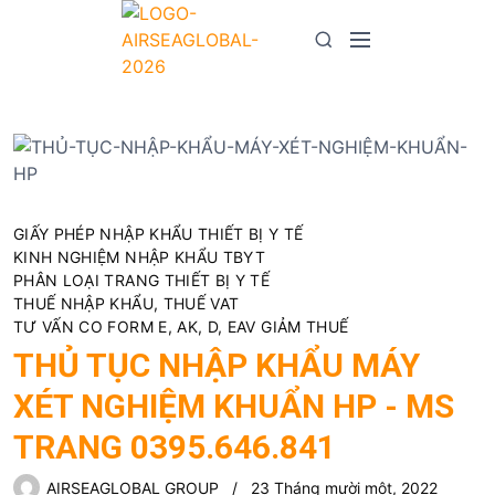
S
k
M
S
i
e
e
p
n
a
t
u
r
o
c
c
h
o
n
GIẤY PHÉP NHẬP KHẨU THIẾT BỊ Y TẾ
t
KINH NGHIỆM NHẬP KHẨU TBYT
e
PHÂN LOẠI TRANG THIẾT BỊ Y TẾ
n
THUẾ NHẬP KHẨU, THUẾ VAT
TƯ VẤN CO FORM E, AK, D, EAV GIẢM THUẾ
t
THỦ TỤC NHẬP KHẨU MÁY
XÉT NGHIỆM KHUẨN HP - MS
TRANG 0395.646.841
AIRSEAGLOBAL GROUP
23 Tháng mười một, 2022