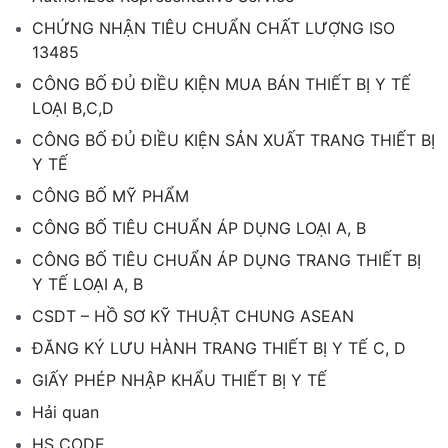
CHỨNG NHẬN TIÊU CHUẨN CHẤT LƯỢNG ISO
13485
CÔNG BỐ ĐỦ ĐIỀU KIỆN MUA BÁN THIẾT BỊ Y TẾ
LOẠI B,C,D
CÔNG BỐ ĐỦ ĐIỀU KIỆN SẢN XUẤT TRANG THIẾT BỊ
Y TẾ
CÔNG BỐ MỸ PHẨM
CÔNG BỐ TIÊU CHUẨN ÁP DỤNG LOẠI A, B
CÔNG BỐ TIÊU CHUẨN ÁP DỤNG TRANG THIẾT BỊ
Y TẾ LOẠI A, B
CSDT – HỒ SƠ KỸ THUẬT CHUNG ASEAN
ĐĂNG KÝ LƯU HÀNH TRANG THIẾT BỊ Y TẾ C, D
GIẤY PHÉP NHẬP KHẨU THIẾT BỊ Y TẾ
Hải quan
HS CODE