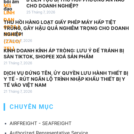
CHO DOANH NGHIỆP?
ế
25 Tháng 7, 2026
t
THU HỒI HÀNG LOẠT GIẤY PHÉP MÁY HẤP TIỆT
TRÙNG, GÂY HẬU QUẢ NGHIÊM TRỌNG CHO DOANH
NGHIỆP!
21 Tháng 7, 2026
KINH DOANH KÍNH ÁP TRÒNG: LƯU Ý ĐỂ TRÁNH BỊ
SÀN TIKTOK, SHOPEE XOÁ SẢN PHẨM
21 Tháng 7, 2026
DỊCH VỤ ĐỨNG TÊN, ỦY QUYỀN LƯU HÀNH THIẾT BỊ
Y TẾ - RÚT NGẮN LỘ TRÌNH NHẬP KHẨU THIẾT BỊ Y
TẾ VÀO VIỆT NAM
21 Tháng 7, 2026
CHUYÊN MỤC
AIRFREIGHT - SEAFREIGHT
Authorized Representative Service