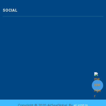
SOCIAL
Copyright © 2020 AirSeaGlobal. By
eLightUp