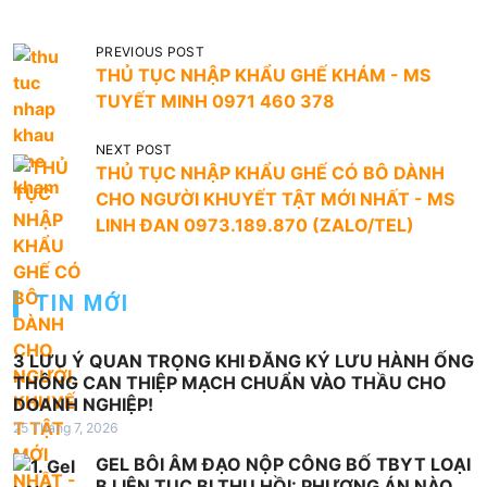
Đ
PREVIOUS POST
THỦ TỤC NHẬP KHẨU GHẾ KHÁM - MS
i
TUYẾT MINH 0971 460 378
ề
u
NEXT POST
THỦ TỤC NHẬP KHẨU GHẾ CÓ BÔ DÀNH
h
CHO NGƯỜI KHUYẾT TẬT MỚI NHẤT - MS
ư
LINH ĐAN 0973.189.870 (ZALO/TEL)
ớ
n
TIN MỚI
g
b
3 LƯU Ý QUAN TRỌNG KHI ĐĂNG KÝ LƯU HÀNH ỐNG
à
THÔNG CAN THIỆP MẠCH CHUẨN VÀO THẦU CHO
DOANH NGHIỆP!
i
25 Tháng 7, 2026
v
GEL BÔI ÂM ĐẠO NỘP CÔNG BỐ TBYT LOẠI
i
B LIÊN TỤC BỊ THU HỒI: PHƯƠNG ÁN NÀO