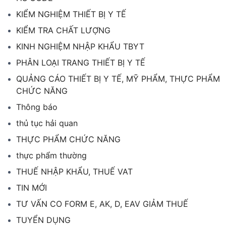
KIỂM NGHIỆM THIẾT BỊ Y TẾ
KIỂM TRA CHẤT LƯỢNG
KINH NGHIỆM NHẬP KHẨU TBYT
PHÂN LOẠI TRANG THIẾT BỊ Y TẾ
QUẢNG CÁO THIẾT BỊ Y TẾ, MỸ PHẨM, THỰC PHẨM
CHỨC NĂNG
Thông báo
thủ tục hải quan
THỰC PHẨM CHỨC NĂNG
thực phẩm thường
THUẾ NHẬP KHẨU, THUẾ VAT
TIN MỚI
TƯ VẤN CO FORM E, AK, D, EAV GIẢM THUẾ
TUYỂN DỤNG