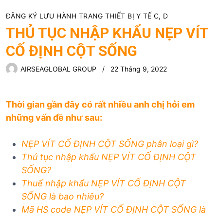
ĐĂNG KÝ LƯU HÀNH TRANG THIẾT BỊ Y TẾ C, D
THỦ TỤC NHẬP KHẨU NẸP VÍT
CỐ ĐỊNH CỘT SỐNG
AIRSEAGLOBAL GROUP
22 Tháng 9, 2022
Thời gian gần đây có rất nhiều anh chị hỏi em
những vấn đề như sau:
NẸP VÍT CỐ ĐỊNH CỘT SỐNG
phân loại gì?
Thủ tục nhập khẩu
NẸP VÍT CỐ ĐỊNH CỘT
SỐNG
?
Thuế nhập khẩu
NẸP VÍT CỐ ĐỊNH CỘT
SỐNG
là bao nhiêu?
Mã HS code
NẸP VÍT CỐ ĐỊNH CỘT SỐNG
là