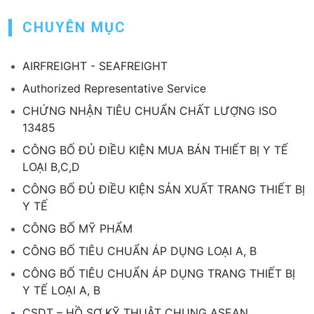
CHUYÊN MỤC
AIRFREIGHT - SEAFREIGHT
Authorized Representative Service
CHỨNG NHẬN TIÊU CHUẨN CHẤT LƯỢNG ISO
13485
CÔNG BỐ ĐỦ ĐIỀU KIỆN MUA BÁN THIẾT BỊ Y TẾ
LOẠI B,C,D
CÔNG BỐ ĐỦ ĐIỀU KIỆN SẢN XUẤT TRANG THIẾT BỊ
Y TẾ
CÔNG BỐ MỸ PHẨM
CÔNG BỐ TIÊU CHUẨN ÁP DỤNG LOẠI A, B
CÔNG BỐ TIÊU CHUẨN ÁP DỤNG TRANG THIẾT BỊ
Y TẾ LOẠI A, B
CSDT – HỒ SƠ KỸ THUẬT CHUNG ASEAN