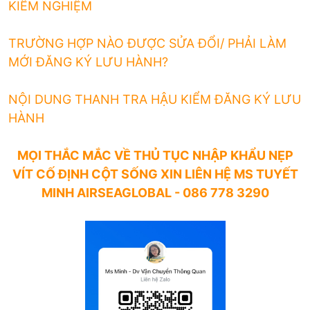
KIỂM NGHIỆM
TRƯỜNG HỢP NÀO ĐƯỢC SỬA ĐỔI/ PHẢI LÀM
MỚI ĐĂNG KÝ LƯU HÀNH?
NỘI DUNG THANH TRA HẬU KIỂM ĐĂNG KÝ LƯU
HÀNH
MỌI THẮC MẮC VỀ THỦ TỤC
NHẬP KHẨU
NẸP
VÍT CỐ ĐỊNH CỘT SỐNG
XIN LIÊN HỆ
MS TUYẾT
MINH AIRSEAGLOBAL - 086 778 3290