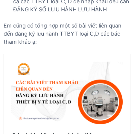
cả các TTBYT loại C, D để nhập khẩu đều cần
ĐĂNG KÝ SỐ LƯU HÀNH LƯU HÀNH
Em cũng có tổng hợp một số bài viết liên quan
đến đăng ký lưu hành TTBYT loại C,D các bác
tham khảo ạ: