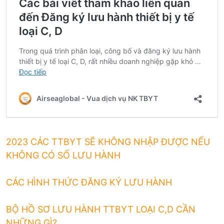
2023 CÁC TTBYT SẼ KHÔNG NHẬP ĐƯỢC NẾU
KHÔNG CÓ SỐ LƯU HÀNH
CÁC HÌNH THỨC ĐĂNG KÝ LƯU HÀNH
BỘ HỒ SƠ LƯU HÀNH TTBYT LOẠI C,D CẦN
NHỮNG GÌ?