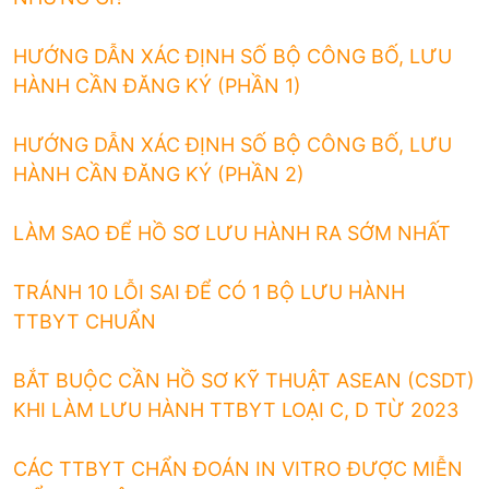
HƯỚNG DẪN XÁC ĐỊNH SỐ BỘ CÔNG BỐ, LƯU
HÀNH CẦN ĐĂNG KÝ (PHẦN 1)
HƯỚNG DẪN XÁC ĐỊNH SỐ BỘ CÔNG BỐ, LƯU
HÀNH CẦN ĐĂNG KÝ (PHẦN 2)
LÀM SAO ĐỂ HỒ SƠ LƯU HÀNH RA SỚM NHẤT
TRÁNH 10 LỖI SAI ĐỂ CÓ 1 BỘ LƯU HÀNH
TTBYT CHUẨN
BẮT BUỘC CẦN HỒ SƠ KỸ THUẬT ASEAN (CSDT)
KHI LÀM LƯU HÀNH TTBYT LOẠI C, D TỪ 2023
CÁC TTBYT CHẨN ĐOÁN IN VITRO ĐƯỢC MIỄN