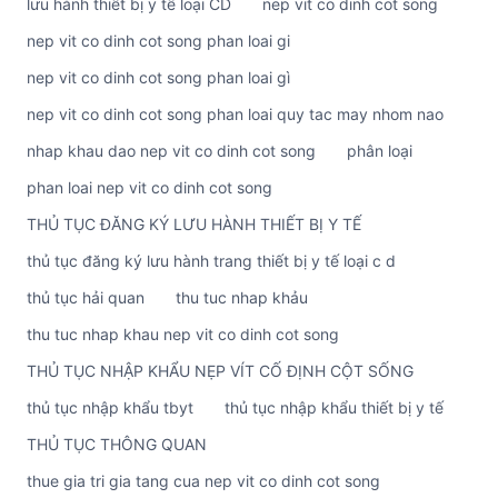
lưu hành thiết bị y tế loại CD
nep vit co dinh cot song
nep vit co dinh cot song phan loai gi
nep vit co dinh cot song phan loai gì
nep vit co dinh cot song phan loai quy tac may nhom nao
nhap khau dao nep vit co dinh cot song
phân loại
phan loai nep vit co dinh cot song
THỦ TỤC ĐĂNG KÝ LƯU HÀNH THIẾT BỊ Y TẾ
thủ tục đăng ký lưu hành trang thiết bị y tế loại c d
thủ tục hải quan
thu tuc nhap khảu
thu tuc nhap khau nep vit co dinh cot song
THỦ TỤC NHẬP KHẨU NẸP VÍT CỐ ĐỊNH CỘT SỐNG
thủ tục nhập khẩu tbyt
thủ tục nhập khẩu thiết bị y tế
THỦ TỤC THÔNG QUAN
thue gia tri gia tang cua nep vit co dinh cot song