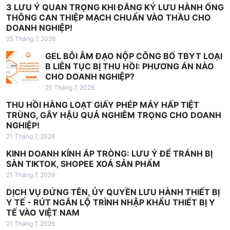
3 LƯU Ý QUAN TRỌNG KHI ĐĂNG KÝ LƯU HÀNH ỐNG
g
THÔNG CAN THIỆP MẠCH CHUẨN VÀO THẦU CHO
b
DOANH NGHIỆP!
25 Tháng 7, 2026
à
i
GEL BÔI ÂM ĐẠO NỘP CÔNG BỐ TBYT LOẠI
B LIÊN TỤC BỊ THU HỒI: PHƯƠNG ÁN NÀO
v
CHO DOANH NGHIỆP?
i
25 Tháng 7, 2026
ế
THU HỒI HÀNG LOẠT GIẤY PHÉP MÁY HẤP TIỆT
TRÙNG, GÂY HẬU QUẢ NGHIÊM TRỌNG CHO DOANH
t
NGHIỆP!
21 Tháng 7, 2026
KINH DOANH KÍNH ÁP TRÒNG: LƯU Ý ĐỂ TRÁNH BỊ
SÀN TIKTOK, SHOPEE XOÁ SẢN PHẨM
21 Tháng 7, 2026
DỊCH VỤ ĐỨNG TÊN, ỦY QUYỀN LƯU HÀNH THIẾT BỊ
Y TẾ - RÚT NGẮN LỘ TRÌNH NHẬP KHẨU THIẾT BỊ Y
TẾ VÀO VIỆT NAM
21 Tháng 7, 2026