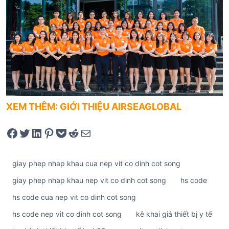
XEM THÊM: GIỚI THIỆU AIRSEAGLOBAL
Share on Facebook
Tweet on Twitter
Share on LinkedIn
Pin on Pinterest
Save to pocket
Share on Reddit
Share via Email
giay phep nhap khau cua nep vit co dinh cot song
giay phep nhap khau nep vit co dinh cot song
hs code
hs code cua nep vit co dinh cot song
hs code nep vit co dinh cot song
kê khai giá thiết bị y tế