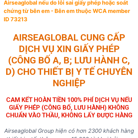
Airseaglobal nếu do lỗi sai giấy phép hoặc soát
chứng từ bên em - Bên em thuộc WCA member
ID 73213
AIRSEAGLOBAL CUNG CẤP
DỊCH VỤ XIN GIẤY PHÉP
(CÔNG BỐ A, B; LƯU HÀNH C,
D) CHO THIẾT BỊ Y TẾ CHUYÊN
NGHIỆP
CAM KẾT HOÀN TIỀN 100% PHÍ DỊCH VỤ NẾU
GIẤY PHÉP (CÔNG BỐ, LƯU HÀNH) KHÔNG
CHUẨN VÀO THẦU, KHÔNG LẤY ĐƯỢC HÀNG
Airseaglobal Group hiện có hơn 2300 khách hàng