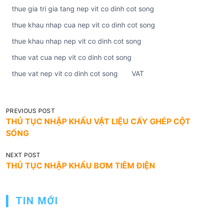
thue gia tri gia tang nep vit co dinh cot song
thue khau nhap cua nep vit co dinh cot song
thue khau nhap nep vit co dinh cot song
thue vat cua nep vit co dinh cot song
thue vat nep vit co dinh cot song
VAT
Đ
PREVIOUS POST
THỦ TỤC NHẬP KHẨU VẬT LIỆU CẤY GHÉP CỘT
i
SỐNG
ề
u
NEXT POST
THỦ TỤC NHẬP KHẨU BƠM TIÊM ĐIỆN
h
ư
ớ
TIN MỚI
n