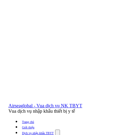
Airseaglobal - Vua dịch vụ NK TBYT
Vua dịch vụ nhập khẩu thiết bị y tế
Trang chủ
Giới thiệu
Show
Dịch vụ nhập khẩu TBYT