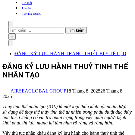
khẩu
Tin mới
TBYT
Liên hệ
TUYỂN DỤNG
Search
Tìm
kiếm
Close
×
cho:
Menu
ĐĂNG KÝ LƯU HÀNH TRANG THIẾT BỊ Y TẾ C, D
ĐĂNG KÝ LƯU HÀNH THUỶ TINH THỂ
NHÂN TẠO
AIRSEAGLOBAL GROUP
18 Tháng 8, 2025
26 Tháng 8,
2025
Thủy tinh thể nhân tạo (IOL) là một loại thấu kính nội nhãn được
sử dụng để thay thế thủy tinh thể tự nhiên trong phẫu thuật đục thủy
tinh thể. Chúng có vai trò quan trọng trong việc giúp người bệnh
khôi phục thị lực, mang lại tầm nhìn rõ ràng và rộng hơn
.
Vậy thủ tục nhập khẩu đăng ký lưu hành cho hàng thuỷ tinh thể