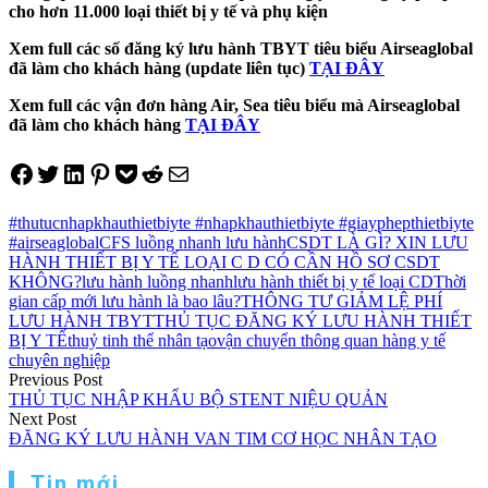
cho hơn 11.000 loại thiết bị y tế và phụ kiện
Xem full các số đăng ký lưu hành TBYT tiêu biểu Airseaglobal
đã làm cho khách hàng (update liên tục)
TẠI ĐÂY
Xem full các vận đơn hàng Air, Sea tiêu biểu mà Airseaglobal
đã làm cho khách hàng
TẠI ĐÂY
Share on Facebook
Tweet on Twitter
Share on LinkedIn
Pin on Pinterest
Save to pocket
Share on Reddit
Share via Email
#thutucnhapkhauthietbiyte #nhapkhauthietbiyte #giayphepthietbiyte
#airseaglobal
CFS luồng nhanh lưu hành
CSDT LÀ GÌ? XIN LƯU
HÀNH THIẾT BỊ Y TẾ LOẠI C D CÓ CẦN HỒ SƠ CSDT
KHÔNG?
lưu hành luồng nhanh
lưu hành thiết bị y tế loại CD
Thời
gian cấp mới lưu hành là bao lâu?
THÔNG TƯ GIẢM LỆ PHÍ
LƯU HÀNH TBYT
THỦ TỤC ĐĂNG KÝ LƯU HÀNH THIẾT
BỊ Y TẾ
thuỷ tinh thể nhân tạo
vận chuyển thông quan hàng y tế
chuyên nghiệp
Điều
Previous Post
THỦ TỤC NHẬP KHẨU BỘ STENT NIỆU QUẢN
hướng
Next Post
ĐĂNG KÝ LƯU HÀNH VAN TIM CƠ HỌC NHÂN TẠO
bài
viết
Tin mới