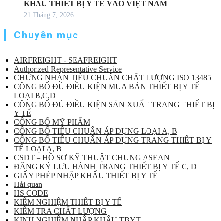
KHẨU THIẾT BỊ Y TẾ VÀO VIỆT NAM
21 Tháng 7, 2026
Chuyên mục
AIRFREIGHT - SEAFREIGHT
Authorized Representative Service
CHỨNG NHẬN TIÊU CHUẨN CHẤT LƯỢNG ISO 13485
CÔNG BỐ ĐỦ ĐIỀU KIỆN MUA BÁN THIẾT BỊ Y TẾ
LOẠI B,C,D
CÔNG BỐ ĐỦ ĐIỀU KIỆN SẢN XUẤT TRANG THIẾT BỊ
Y TẾ
CÔNG BỐ MỸ PHẨM
CÔNG BỐ TIÊU CHUẨN ÁP DỤNG LOẠI A, B
CÔNG BỐ TIÊU CHUẨN ÁP DỤNG TRANG THIẾT BỊ Y
TẾ LOẠI A, B
CSDT – HỒ SƠ KỸ THUẬT CHUNG ASEAN
ĐĂNG KÝ LƯU HÀNH TRANG THIẾT BỊ Y TẾ C, D
GIẤY PHÉP NHẬP KHẨU THIẾT BỊ Y TẾ
Hải quan
HS CODE
KIỂM NGHIỆM THIẾT BỊ Y TẾ
KIỂM TRA CHẤT LƯỢNG
KINH NGHIỆM NHẬP KHẨU TBYT