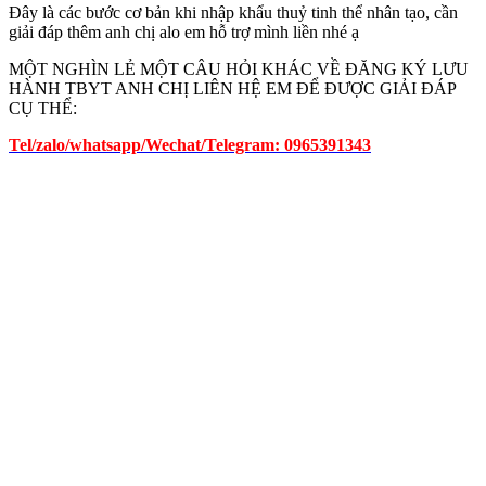
Đây là các bước cơ bản khi nhập khẩu thuỷ tinh thể nhân tạo, cần
giải đáp thêm anh chị alo em hỗ trợ mình liền nhé ạ
MỘT NGHÌN LẺ MỘT CÂU HỎI KHÁC VỀ ĐĂNG KÝ LƯU
HÀNH TBYT ANH CHỊ LIÊN HỆ EM ĐỂ ĐƯỢC GIẢI ĐÁP
CỤ THỂ:
Tel/zalo/whatsapp/Wechat/Telegram: 0965391343