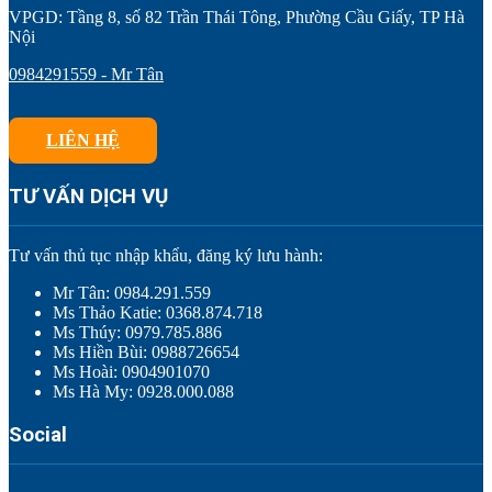
VPGD: Tầng 8, số 82 Trần Thái Tông, Phường Cầu Giấy, TP Hà
Nội
0984291559 - Mr Tân
LIÊN HỆ
TƯ VẤN DỊCH VỤ
Tư vấn thủ tục nhập khẩu, đăng ký lưu hành:
Mr Tân: 0984.291.559
Ms Thảo Katie: 0368.874.718
Ms Thúy: 0979.785.886
Ms Hiền Bùi: 0988726654
Ms Hoài: 0904901070
Ms Hà My: 0928.000.088
Social