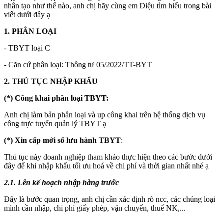
nhân tạo như thế nào, anh chị hãy cùng em Diệu tìm hiểu trong bài
viết dưới đây ạ
1. PHÂN LOẠI
- TBYT loại C
- Căn cứ phân loại: Thông tư 05/2022/TT-BYT
2. THỦ TỤC NHẬP KHẨU
(*) Công khai phân loại TBYT:
Anh chị làm bản phân loại và up công khai trên hệ thống dịch vụ
công trực tuyến quản lý TBYT ạ
(*) Xin cấp mới số lưu hành TBYT
:
Thủ tục này doanh nghiệp tham khảo thực hiện theo các bước dưới
đây để khi nhập khẩu tối ưu hoá về chi phí và thời gian nhất nhé ạ
2.1. Lên kế hoạch nhập hàng trước
Đây là bước quan trọng, anh chị cần xác định rõ ncc, các chủng loại
mình cần nhập, chi phí giấy phép, vận chuyển, thuế NK,...