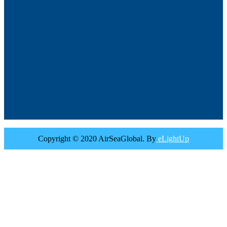
Copyright © 2020 AirSeaGlobal. By
eLightUp