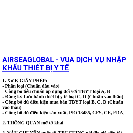
AIRSEAGLOBAL
-
VUA DỊCH VỤ NHẬP
KHẨU
THIẾT BỊ Y TẾ
1. Xử lý GIẤY PHÉP:
- Phân loại (Chuẩn đầu vào)
- Công bố tiêu chuẩn áp dụng đối với TBYT loại A, B
- Đăng ký Lưu hành thiết bị y tế loại C, D (Chuẩn vào thầu)
- Công bố đủ điều kiện mua bán TBYT loại B, C, D (Chuẩn
vào thầu)
- Công bố đủ điều kiện sản xuất, ISO 13485, CFS, CE, FDA
,...
2. THÔNG QUAN mở tờ khai
3. VẬN CHUYỂN quốc tế, TRUCKING nội địa giá siêu tốt,