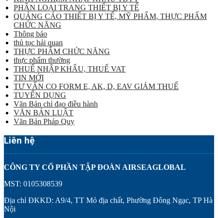
PHÂN LOẠI TRANG THIẾT BỊ Y TẾ
QUẢNG CÁO THIẾT BỊ Y TẾ, MỸ PHẨM, THỰC PHẨM
CHỨC NĂNG
Thông báo
thủ tục hải quan
THỰC PHẨM CHỨC NĂNG
thực phẩm thường
THUẾ NHẬP KHẨU, THUẾ VAT
TIN MỚI
TƯ VẤN CO FORM E, AK, D, EAV GIẢM THUẾ
TUYỂN DỤNG
Văn Bản chỉ đạo điều hành
VĂN BẢN LUẬT
Văn Bản Pháp Quy
Liên hệ
CÔNG TY CỔ PHẦN TẬP ĐOÀN AIRSEAGLOBAL
MST: 0105308539
Địa chỉ ĐKKD: A9/4, TT Mỏ địa chất, Phường Đông Ngạc, TP Hà
Nội