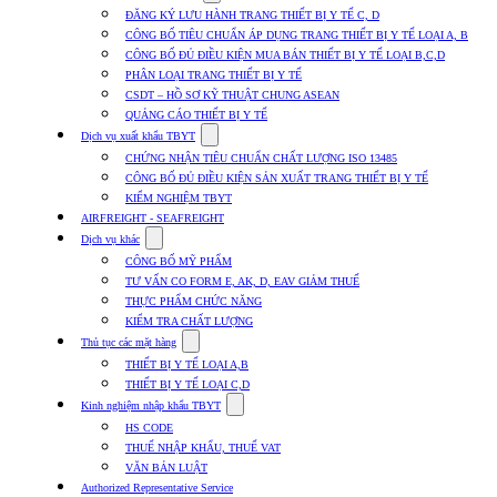
submenu
ĐĂNG KÝ LƯU HÀNH TRANG THIẾT BỊ Y TẾ C, D
for
CÔNG BỐ TIÊU CHUẨN ÁP DỤNG TRANG THIẾT BỊ Y TẾ LOẠI A, B
Dịch
CÔNG BỐ ĐỦ ĐIỀU KIỆN MUA BÁN THIẾT BỊ Y TẾ LOẠI B,C,D
vụ
nhập
PHÂN LOẠI TRANG THIẾT BỊ Y TẾ
khẩu
CSDT – HỒ SƠ KỸ THUẬT CHUNG ASEAN
TBYT
QUẢNG CÁO THIẾT BỊ Y TẾ
Show
Dịch vụ xuất khẩu TBYT
submenu
CHỨNG NHẬN TIÊU CHUẨN CHẤT LƯỢNG ISO 13485
for
CÔNG BỐ ĐỦ ĐIỀU KIỆN SẢN XUẤT TRANG THIẾT BỊ Y TẾ
Dịch
KIỂM NGHIỆM TBYT
vụ
xuất
AIRFREIGHT - SEAFREIGHT
khẩu
Show
Dịch vụ khác
TBYT
submenu
CÔNG BỐ MỸ PHẨM
for
TƯ VẤN CO FORM E, AK, D, EAV GIẢM THUẾ
Dịch
THỰC PHẨM CHỨC NĂNG
vụ
khác
KIỂM TRA CHẤT LƯỢNG
Show
Thủ tục các mặt hàng
submenu
THIẾT BỊ Y TẾ LOẠI A,B
for
THIẾT BỊ Y TẾ LOẠI C,D
Thủ
Show
tục
Kinh nghiệm nhập khẩu TBYT
submenu
các
HS CODE
for
mặt
THUẾ NHẬP KHẨU, THUẾ VAT
Kinh
hàng
VĂN BẢN LUẬT
nghiệm
nhập
Authorized Representative Service