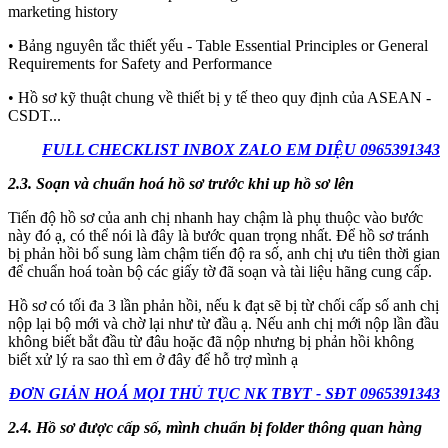
marketing history
• Bảng nguyên tắc thiết yếu - Table Essential Principles or General
Requirements for Safety and Performance
• Hồ sơ kỹ thuật chung về thiết bị y tế theo quy định của ASEAN -
CSDT...
FULL CHECKLIST INBOX ZALO EM DIỆU 0965391343
2.3. Soạn và chuẩn hoá hồ sơ trước khi up hồ sơ lên
Tiến độ hồ sơ của anh chị nhanh hay chậm là phụ thuộc vào bước
này đó ạ, có thể nói là đây là bước quan trọng nhất. Để hồ sơ tránh
bị phản hồi bổ sung làm chậm tiến độ ra số, anh chị ưu tiên thời gian
để chuẩn hoá toàn bộ các giấy tờ đã soạn và tài liệu hãng cung cấp.
Hồ sơ có tối đa 3 lần phản hồi, nếu k đạt sẽ bị từ chối cấp số anh chị
nộp lại bộ mới và chờ lại như từ đầu ạ. Nếu anh chị mới nộp lần đầu
không biết bắt đầu từ đâu hoặc đã nộp nhưng bị phản hồi không
biết xử lý ra sao thì em ở đây để hỗ trợ mình ạ
ĐƠN GIẢN HOÁ MỌI THỦ TỤC NK TBYT - SĐT 0965391343
2.4. Hồ sơ được cấp số, mình chuẩn bị folder thông quan hàng