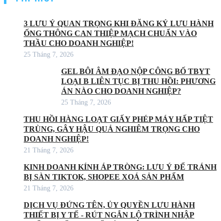
3 LƯU Ý QUAN TRỌNG KHI ĐĂNG KÝ LƯU HÀNH
ỐNG THÔNG CAN THIỆP MẠCH CHUẨN VÀO
THẦU CHO DOANH NGHIỆP!
25 Tháng 7, 2026
GEL BÔI ÂM ĐẠO NỘP CÔNG BỐ TBYT
LOẠI B LIÊN TỤC BỊ THU HỒI: PHƯƠNG
ÁN NÀO CHO DOANH NGHIỆP?
25 Tháng 7, 2026
THU HỒI HÀNG LOẠT GIẤY PHÉP MÁY HẤP TIỆT
TRÙNG, GÂY HẬU QUẢ NGHIÊM TRỌNG CHO
DOANH NGHIỆP!
21 Tháng 7, 2026
KINH DOANH KÍNH ÁP TRÒNG: LƯU Ý ĐỂ TRÁNH
BỊ SÀN TIKTOK, SHOPEE XOÁ SẢN PHẨM
21 Tháng 7, 2026
DỊCH VỤ ĐỨNG TÊN, ỦY QUYỀN LƯU HÀNH
THIẾT BỊ Y TẾ - RÚT NGẮN LỘ TRÌNH NHẬP