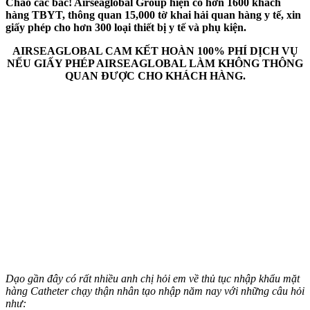
Chào các bác! Airseaglobal Group hiện có hơn 1600 khách
hàng TBYT, thông quan 15,000 tờ khai hải quan hàng y tế, xin
giấy phép cho hơn 300 loại thiết bị y tế và phụ kiện.
AIRSEAGLOBAL CAM KẾT HOÀN 100% PHÍ DỊCH VỤ
NẾU GIẤY PHÉP AIRSEAGLOBAL LÀM KHÔNG THÔNG
QUAN ĐƯỢC CHO KHÁCH HÀNG.
Dạo gần đây có rất nhiều anh chị hỏi em về thủ tục nhập khẩu mặt
hàng Catheter chạy thận nhân tạo nhập năm nay với những câu hỏi
như: