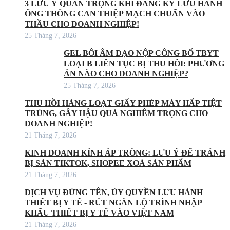
3 LƯU Ý QUAN TRỌNG KHI ĐĂNG KÝ LƯU HÀNH
ỐNG THÔNG CAN THIỆP MẠCH CHUẨN VÀO
THẦU CHO DOANH NGHIỆP!
25 Tháng 7, 2026
GEL BÔI ÂM ĐẠO NỘP CÔNG BỐ TBYT
LOẠI B LIÊN TỤC BỊ THU HỒI: PHƯƠNG
ÁN NÀO CHO DOANH NGHIỆP?
25 Tháng 7, 2026
THU HỒI HÀNG LOẠT GIẤY PHÉP MÁY HẤP TIỆT
TRÙNG, GÂY HẬU QUẢ NGHIÊM TRỌNG CHO
DOANH NGHIỆP!
21 Tháng 7, 2026
KINH DOANH KÍNH ÁP TRÒNG: LƯU Ý ĐỂ TRÁNH
BỊ SÀN TIKTOK, SHOPEE XOÁ SẢN PHẨM
21 Tháng 7, 2026
DỊCH VỤ ĐỨNG TÊN, ỦY QUYỀN LƯU HÀNH
THIẾT BỊ Y TẾ - RÚT NGẮN LỘ TRÌNH NHẬP
KHẨU THIẾT BỊ Y TẾ VÀO VIỆT NAM
21 Tháng 7, 2026