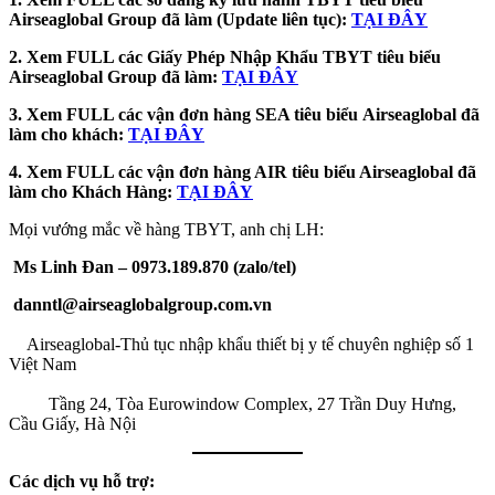
Airseaglobal Group đã làm (Update liên tục):
TẠI ĐÂY
2. Xem FULL các Giấy Phép Nhập Khẩu TBYT tiêu biểu
Airseaglobal Group đã làm:
TẠI ĐÂY
3. Xem FULL các vận đơn hàng SEA tiêu biểu
Airseaglobal đã
làm cho khách:
TẠI ĐÂY
4. Xem FULL các vận đơn hàng AIR tiêu biểu Airseaglobal đã
làm cho Khách Hàng:
TẠI ĐÂY
Mọi vướng mắc về hàng TBYT, anh chị LH:
Ms Linh Đan – 0973.189.870 (zalo/tel)
danntl@airseaglobalgroup.com.vn
Airseaglobal-Thủ tục nhập khẩu thiết bị y tế chuyên nghiệp số 1
Việt Nam
Tầng 24, Tòa Eurowindow Complex, 27 Trần Duy Hưng,
Cầu Giấy, Hà Nội
Các dịch vụ hỗ trợ: