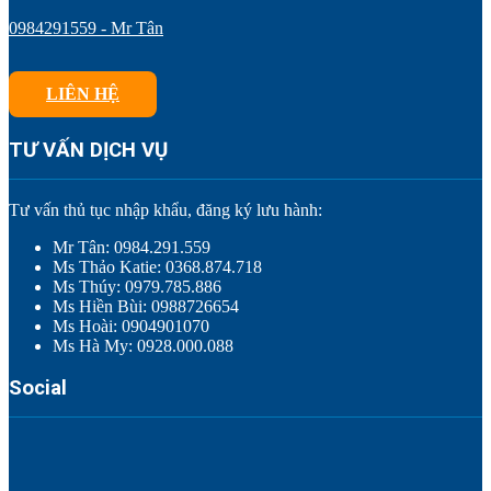
0984291559 - Mr Tân
LIÊN HỆ
TƯ VẤN DỊCH VỤ
Tư vấn thủ tục nhập khẩu, đăng ký lưu hành:
Mr Tân: 0984.291.559
Ms Thảo Katie: 0368.874.718
Ms Thúy: 0979.785.886
Ms Hiền Bùi: 0988726654
Ms Hoài: 0904901070
Ms Hà My: 0928.000.088
Social