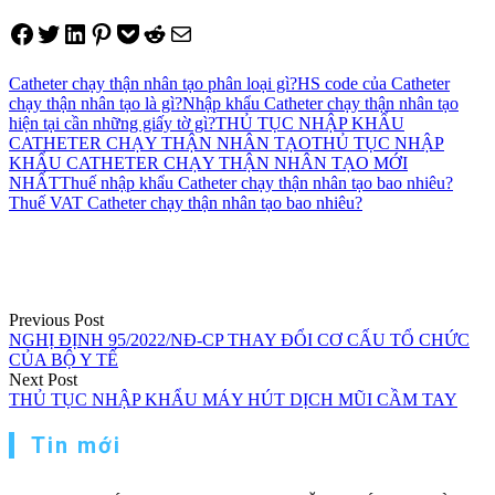
Share on Facebook
Tweet on Twitter
Share on LinkedIn
Pin on Pinterest
Save to pocket
Share on Reddit
Share via Email
Catheter chạy thận nhân tạo phân loại gì?
HS code của Catheter
chạy thận nhân tạo là gì?
Nhập khẩu Catheter chạy thận nhân tạo
hiện tại cần những giấy tờ gì?
THỦ TỤC NHẬP KHẨU
CATHETER CHẠY THẬN NHÂN TẠO
THỦ TỤC NHẬP
KHẨU CATHETER CHẠY THẬN NHÂN TẠO MỚI
NHẤT
Thuế nhập khẩu Catheter chạy thận nhân tạo bao nhiêu?
Thuế VAT Catheter chạy thận nhân tạo bao nhiêu?
Điều
hướng
bài
viết
Previous Post
NGHỊ ĐỊNH 95/2022/NĐ-CP THAY ĐỔI CƠ CẤU TỔ CHỨC
CỦA BỘ Y TẾ
Next Post
THỦ TỤC NHẬP KHẨU MÁY HÚT DỊCH MŨI CẦM TAY
Tin mới