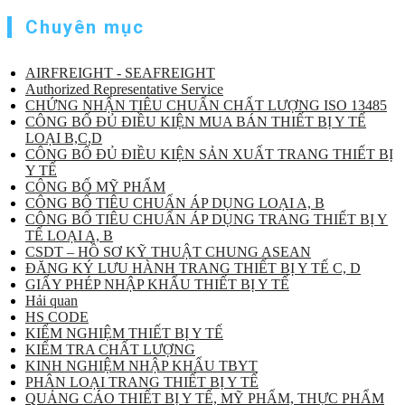
Chuyên mục
AIRFREIGHT - SEAFREIGHT
Authorized Representative Service
CHỨNG NHẬN TIÊU CHUẨN CHẤT LƯỢNG ISO 13485
CÔNG BỐ ĐỦ ĐIỀU KIỆN MUA BÁN THIẾT BỊ Y TẾ
LOẠI B,C,D
CÔNG BỐ ĐỦ ĐIỀU KIỆN SẢN XUẤT TRANG THIẾT BỊ
Y TẾ
CÔNG BỐ MỸ PHẨM
CÔNG BỐ TIÊU CHUẨN ÁP DỤNG LOẠI A, B
CÔNG BỐ TIÊU CHUẨN ÁP DỤNG TRANG THIẾT BỊ Y
TẾ LOẠI A, B
CSDT – HỒ SƠ KỸ THUẬT CHUNG ASEAN
ĐĂNG KÝ LƯU HÀNH TRANG THIẾT BỊ Y TẾ C, D
GIẤY PHÉP NHẬP KHẨU THIẾT BỊ Y TẾ
Hải quan
HS CODE
KIỂM NGHIỆM THIẾT BỊ Y TẾ
KIỂM TRA CHẤT LƯỢNG
KINH NGHIỆM NHẬP KHẨU TBYT
PHÂN LOẠI TRANG THIẾT BỊ Y TẾ
QUẢNG CÁO THIẾT BỊ Y TẾ, MỸ PHẨM, THỰC PHẨM