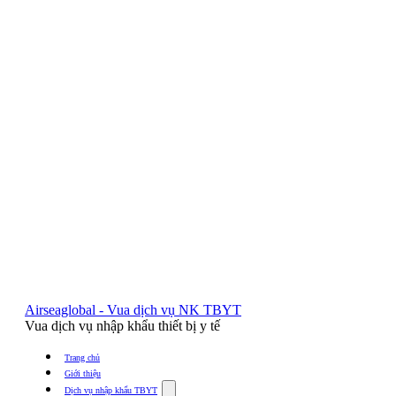
Airseaglobal - Vua dịch vụ NK TBYT
Vua dịch vụ nhập khẩu thiết bị y tế
Trang chủ
Giới thiệu
Show
Dịch vụ nhập khẩu TBYT