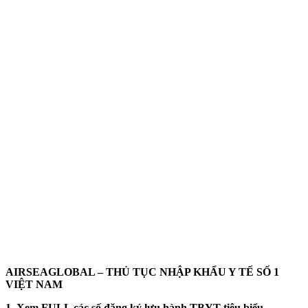
AIRSEAGLOBAL – THỦ TỤC NHẬP KHẨU Y TẾ SỐ 1
VIỆT NAM
1. Xem FULL các số đăng ký lưu hành TBYT tiêu biểu