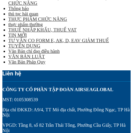
CHỨC NĂNG
Thông báo
thủ tục hải quan
THỰC PHẨM CHỨC NĂNG
thực phẩm thường
THUẾ NHẬP KHẨU, THUẾ VAT
TIN MỚI
TƯ VẤN CO FORM E, AK, D, EAV GIẢM THUẾ
TUYỂN DỤNG
Văn Bản chỉ đạo điều hành
VĂN BẢN LUẬT
Văn Bản Pháp Quy
Liên hệ
CÔNG TY CỔ PHẦN TẬP ĐOÀN AIRSEAGLOBAL
MST: 0105308539
Địa chỉ ĐKKD: A9/4, TT Mỏ địa chất, Phường Đông Ngạc, TP Hà
Nội
VPGD: Tầng 8, số 82 Trần Thái Tông, Phường Cầu Giấy, TP Hà
Nội