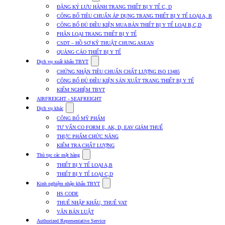
submenu
ĐĂNG KÝ LƯU HÀNH TRANG THIẾT BỊ Y TẾ C, D
for
CÔNG BỐ TIÊU CHUẨN ÁP DỤNG TRANG THIẾT BỊ Y TẾ LOẠI A, B
Dịch
CÔNG BỐ ĐỦ ĐIỀU KIỆN MUA BÁN THIẾT BỊ Y TẾ LOẠI B,C,D
vụ
nhập
PHÂN LOẠI TRANG THIẾT BỊ Y TẾ
khẩu
CSDT – HỒ SƠ KỸ THUẬT CHUNG ASEAN
TBYT
QUẢNG CÁO THIẾT BỊ Y TẾ
Show
Dịch vụ xuất khẩu TBYT
submenu
CHỨNG NHẬN TIÊU CHUẨN CHẤT LƯỢNG ISO 13485
for
CÔNG BỐ ĐỦ ĐIỀU KIỆN SẢN XUẤT TRANG THIẾT BỊ Y TẾ
Dịch
KIỂM NGHIỆM TBYT
vụ
xuất
AIRFREIGHT - SEAFREIGHT
khẩu
Show
Dịch vụ khác
TBYT
submenu
CÔNG BỐ MỸ PHẨM
for
TƯ VẤN CO FORM E, AK, D, EAV GIẢM THUẾ
Dịch
THỰC PHẨM CHỨC NĂNG
vụ
khác
KIỂM TRA CHẤT LƯỢNG
Show
Thủ tục các mặt hàng
submenu
THIẾT BỊ Y TẾ LOẠI A,B
for
THIẾT BỊ Y TẾ LOẠI C,D
Thủ
Show
tục
Kinh nghiệm nhập khẩu TBYT
submenu
các
HS CODE
for
mặt
THUẾ NHẬP KHẨU, THUẾ VAT
Kinh
hàng
VĂN BẢN LUẬT
nghiệm
nhập
Authorized Representative Service