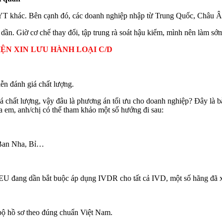
YT khác. Bên cạnh đó, các doanh nghiệp nhập từ Trung Quốc, Châu Â
 dần. Giờ cơ chế thay đổi, tập trung rà soát hậu kiểm, mình nên làm s
IỆN XIN LƯU HÀNH LOẠI C/D
n đánh giá chất lượng.
 chất lượng, vậy đâu là phương án tối ưu cho doanh nghiệp? Đây là b
a em, anh/chị có thể tham khảo một số hướng đi sau:
 Ban Nha, Bỉ…
EU đang dần bắt buộc áp dụng IVDR cho tất cả IVD, một số hãng đã 
bộ hồ sơ theo đúng chuẩn Việt Nam.