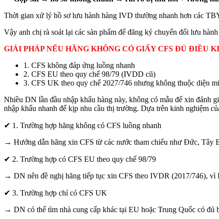
Thời gian xử lý hồ sơ lưu hành hàng IVD thường nhanh hơn các TB
Vậy anh chị rà soát lại các sản phẩm để đăng ký chuyển đổi lưu hành
GIẢI PHÁP NẾU HÃNG KHÔNG CÓ GIẤY CFS ĐỦ ĐIỀU K
1. CFS không đáp ứng luồng nhanh
2. CFS EU theo quy chế 98/79 (IVDD cũ)
3. CFS UK theo quy chế 2027/746 nhưng không thuộc diện miễ
Nhiều DN lần đầu nhập khẩu hàng này, không có mẫu để xin đánh giá
nhập khẩu nhanh để kịp nhu cầu thị trường. Dựa trên kinh nghiệm củ
✔ 1. Trường hợp hãng không có CFS luồng nhanh
→ Hướng dẫn hãng xin CFS từ các nước tham chiếu như Đức, Tây
✔ 2. Trường hợp có CFS EU theo quy chế 98/79
→ DN nên đề nghị hãng tiếp tục xin CFS theo IVDR (2017/746), vì 
✔ 3. Trường hợp chỉ có CFS UK
→ DN có thể tìm nhà cung cấp khác tại EU hoặc Trung Quốc có đủ 