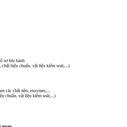
hồ sơ lưu hành
ất hiệu chuẩn, vật liệu kiểm soát,...)
m các chất nền, enzymes,...
 chuẩn, vật liệu kiểm soát,...)
i quan