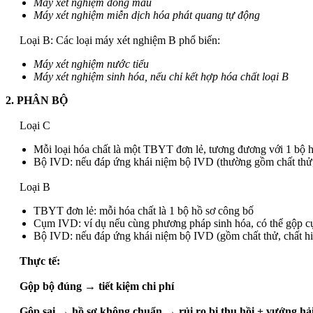
Máy xét nghiệm đông máu
Máy xét nghiệm miễn dịch hóa phát quang tự động
Loại B: Các loại máy xét nghiệm B phổ biến:
Máy xét nghiệm nước tiểu
Máy xét nghiệm sinh hóa, nếu chỉ kết hợp hóa chất loại B
2. PHÂN BỘ
Loại C
Mỗi loại hóa chất là một TBYT đơn lẻ, tương đương với 1 bộ 
Bộ IVD: nếu đáp ứng khái niệm bộ IVD (thường gồm chất thử, ch
Loại B
TBYT đơn lẻ: mỗi hóa chất là 1 bộ hồ sơ công bố
Cụm IVD: ví dụ nếu cùng phương pháp sinh hóa, có thể gộp cụ
Bộ IVD: nếu đáp ứng khái niệm bộ IVD (gồm chất thử, chất hiệu
Thực tế:
Gộp bộ đúng → tiết kiệm chi phí
Gộp sai → hồ sơ không chuẩn → rủi ro bị thu hồi + vướng hả