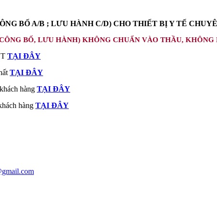
- HẢI QUAN HÀNG Y TẾ
/
MỸ PHẨM - 0356.519.008 (zalo/tel)
NG BỐ A/B ; LƯU HÀNH C/D) CHO THIẾT BỊ Y TẾ CHUY
P (CÔNG BỐ, LƯU HÀNH) KHÔNG CHUẨN VÀO THẦU, KHÔNG
BYT
TẠI ĐÂY
hất
TẠI ĐÂY
o khách hàng
TẠI ĐÂY
 khách hàng
TẠI ĐÂY
@gmail.com