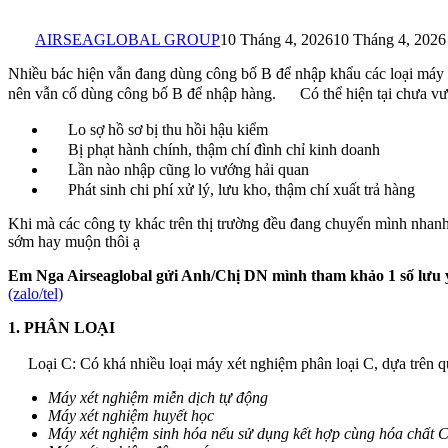
AIRSEAGLOBAL GROUP
10 Tháng 4, 2026
10 Tháng 4, 2026
Nhiều bác hiện vẫn đang dùng công bố B để nhập khẩu các loại máy xé
nên vẫn cố dùng công bố B để nhập hàng.
Có thể hiện tại chưa v
Lo sợ hồ sơ bị thu hồi hậu kiểm
Bị phạt hành chính, thậm chí đình chỉ kinh doanh
Lần nào nhập cũng lo vướng hải quan
Phát sinh chi phí xử lý, lưu kho, thậm chí xuất trả hàng
Khi mà các công ty khác trên thị trường đều đang chuyển mình nhanh
sớm hay muộn thôi ạ
Em Nga Airseaglobal gửi Anh/Chị DN mình tham khảo 1 số lưu ý
(zalo/tel)
1. PHÂN LOẠI
Loại C: Có khá nhiều loại máy xét nghiệm phân loại C, dựa trên 
Máy xét nghiệm miễn dịch tự động
Máy xét nghiệm huyết học
Máy xét nghiệm sinh hóa nếu sử dụng kết hợp cùng hóa chất 