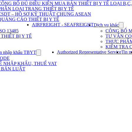
Dịch
CÔNG BỐ ĐỦ ĐIỀU KIỆN MUA BÁN THIẾT BỊ Y TẾ LOẠI B,C
vụ
PHÂN LOẠI TRANG THIẾT BỊ Y TẾ
nhập
khẩu
CSDT – HỒ SƠ KỸ THUẬT CHUNG ASEAN
TBYT
QUẢNG CÁO THIẾT BỊ Y TẾ
AIRFREIGHT - SEAFREIGHT
Dịch vụ khác
Show
subme
O 13485
CÔNG BỐ 
for
HIẾT BỊ Y TẾ
TƯ VẤN CO 
Dịch
THỰC PHẨ
vụ
KIỂM TRA 
khác
Authorized Representative Service
Tin m
m nhập khẩu TBYT
Show
submenu
CODE
for
Ế NHẬP KHẨU, THUẾ VAT
Kinh
 BẢN LUẬT
nghiệm
nhập
khẩu
TBYT