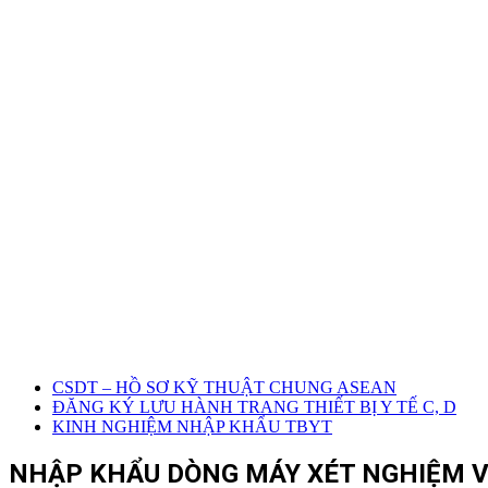
CSDT – HỒ SƠ KỸ THUẬT CHUNG ASEAN
ĐĂNG KÝ LƯU HÀNH TRANG THIẾT BỊ Y TẾ C, D
KINH NGHIỆM NHẬP KHẨU TBYT
NHẬP KHẨU DÒNG MÁY XÉT NGHIỆM VÀ