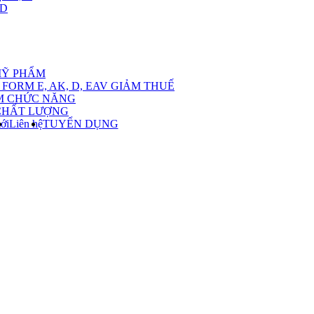
,D
nu
MỸ PHẨM
FORM E, AK, D, EAV GIẢM THUẾ
M CHỨC NĂNG
CHẤT LƯỢNG
ới
Liên hệ
TUYỂN DỤNG