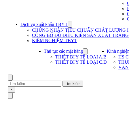
Dịch vụ xuất khẩu TBYT
Show
submenu
CHỨNG NHẬN TIÊU CHUẨN CHẤT LƯỢNG IS
for
CÔNG BỐ ĐỦ ĐIỀU KIỆN SẢN XUẤT TRANG T
Dịch
KIỂM NGHIỆM TBYT
vụ
xuất
khẩu
Thủ tục các mặt hàng
Kinh nghiệ
Show
TBYT
submenu
THIẾT BỊ Y TẾ LOẠI A,B
HS 
for
THIẾT BỊ Y TẾ LOẠI C,D
THU
Thủ
VĂN
tục
các
mặt
Search
hàng
Tìm
kiếm
Close
×
cho:
Menu