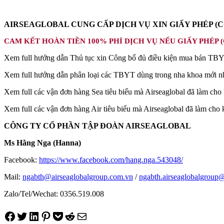
MS NGA: HỖ TRỢ TRỌN GÓI GIẤY PHÉP - VẬN CHUYỂN 
AIRSEAGLOBAL CUNG CẤP DỊCH VỤ XIN GIẤY PHÉP (CÔ
CAM KẾT HOÀN TIỀN 100% PHÍ DỊCH VỤ NẾU GIẤY PHÉ
Xem full hướng dẫn Thủ tục xin Công bố đủ điều kiện mua bán T
Xem full hướng dẫn phân loại các TBYT dùng trong nha khoa mới n
Xem full các vận đơn hàng Sea tiêu biểu mà Airseaglobal đã làm ch
Xem full các vận đơn hàng Air tiêu biểu mà Airseaglobal đã làm cho
CÔNG TY CỔ PHẦN TẬP ĐOÀN AIRSEAGLOBAL
Ms Hằng Nga (Hanna)
Facebook:
https://www.facebook.com/hang.nga.543048/
Mail:
ngabth@airseaglobalgroup.com.vn
/
ngabth.airseaglobalgroup
Zalo/Tel/Wechat: 0356.519.008
Share on Facebook
Tweet on Twitter
Share on LinkedIn
Pin on Pinterest
Save to pocket
Share on Reddit
Share via Email