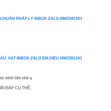
CHUẨN PHÁP LÝ INBOX ZALO 0965391343
U, VAT INBOX ZALO EM DIỆU 0965391343
rợ mình liền nhé ạ
ẢI ĐÁP CỤ THỂ: