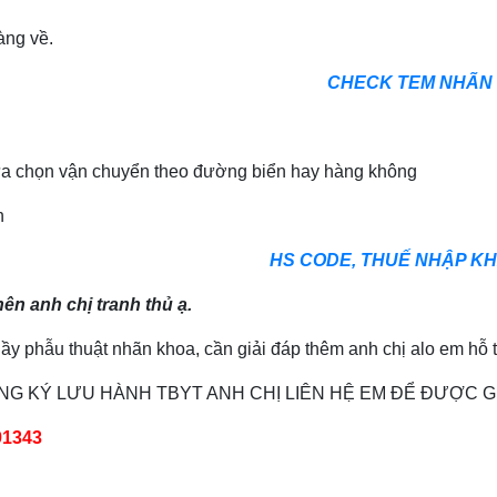
àng về.
CHECK TEM NHÃN 
ể lựa chọn vận chuyển theo đường biển hay hàng không
h
HS CODE, THUẾ NHẬP KHẨ
n anh chị tranh thủ ạ.
y phẫu thuật nhãn khoa, cần giải đáp thêm anh chị alo em hỗ t
NG KÝ LƯU HÀNH TBYT ANH CHỊ LIÊN HỆ EM ĐỂ ĐƯỢC GI
91343