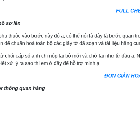
FULL CHE
hồ sơ lên
hụ thuộc vào bước này đó ạ, có thể nói là đây là bước quan trọ
ian để chuẩn hoá toàn bộ các giấy tờ đã soạn và tài liệu hãng cu
ị từ chối cấp số anh chị nộp lại bộ mới và chờ lại như từ đầu ạ.
ết xử lý ra sao thì em ở đây để hỗ trợ mình ạ
ĐƠN GIẢN HOÁ
der thông quan hàng