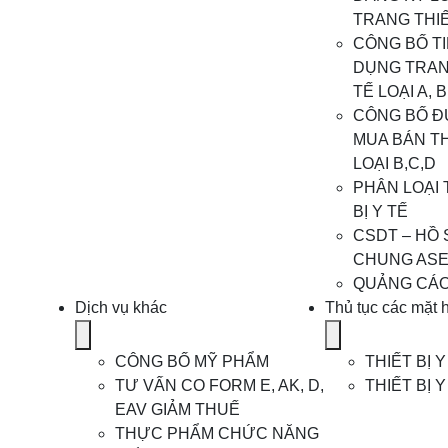
for
TRANG THIẾT
Dịch
CÔNG BỐ T
vụ
DỤNG TRANG
nhập
TẾ LOẠI A, B
khẩu
CÔNG BỐ ĐỦ
TBYT
MUA BÁN TH
LOẠI B,C,D
PHÂN LOẠI 
BỊ Y TẾ
CSDT – HỒ
CHUNG AS
QUẢNG CÁO 
Dịch vụ khác
Thủ tục các mặt 
Show
Show
submenu
submenu
CÔNG BỐ MỸ PHẨM
THIẾT BỊ Y
for
for
TƯ VẤN CO FORM E, AK, D,
THIẾT BỊ Y
Dịch
Thủ
EAV GIẢM THUẾ
vụ
tục
THỰC PHẨM CHỨC NĂNG