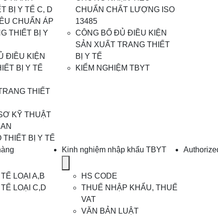
for
 BỊ Y TẾ C, D
CHUẨN CHẤT LƯỢNG ISO
Dịch
IÊU CHUẨN ÁP
13485
vụ
 THIẾT BỊ Y
CÔNG BỐ ĐỦ ĐIỀU KIỆN
xuất
SẢN XUẤT TRANG THIẾT
khẩu
 ĐIỀU KIỆN
BỊ Y TẾ
TBYT
IẾT BỊ Y TẾ
KIỂM NGHIỆM TBYT
TRANG THIẾT
 SƠ KỸ THUẬT
EAN
THIẾT BỊ Y TẾ
hàng
Kinh nghiệm nhập khẩu TBYT
Authorize
Show
submenu
 TẾ LOẠI A,B
HS CODE
for
 TẾ LOẠI C,D
THUẾ NHẬP KHẨU, THUẾ
Kinh
VAT
nghiệm
VĂN BẢN LUẬT