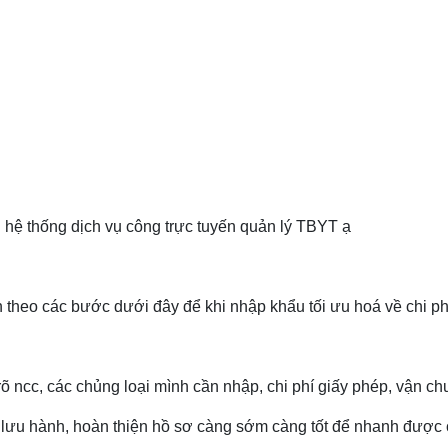
n hệ thống dịch vụ công trực tuyến quản lý TBYT ạ
theo các bước dưới đây để khi nhập khẩu tối ưu hoá về chi phí
õ ncc, các chủng loại mình cần nhập, chi phí giấy phép, vận chu
 số lưu hành, hoàn thiện hồ sơ càng sớm càng tốt để nhanh đượ