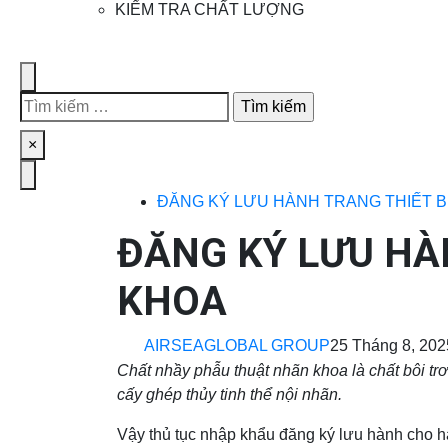
khác
các
KIỂM TRA CHẤT LƯỢNG
mặt
hàng
Search
Tìm
kiếm
Close
×
cho:
Menu
ĐĂNG KÝ LƯU HÀNH TRANG THIẾT BỊ 
ĐĂNG KÝ LƯU H
KHOA
AIRSEAGLOBAL GROUP
25 Tháng 8, 202
Chất nhầy phẫu thuật nhãn khoa là chất bôi trơn
cấy ghép thủy tinh thể nội nhãn.
Vậy thủ tục nhập khẩu đăng ký lưu hành cho hà