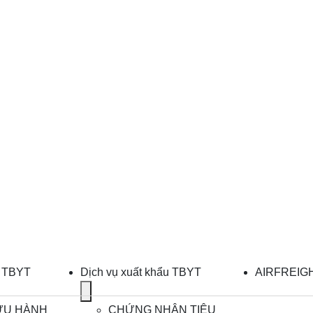
u TBYT
Dịch vụ xuất khẩu TBYT
AIRFREIG
Show
submenu
ƯU HÀNH
CHỨNG NHẬN TIÊU