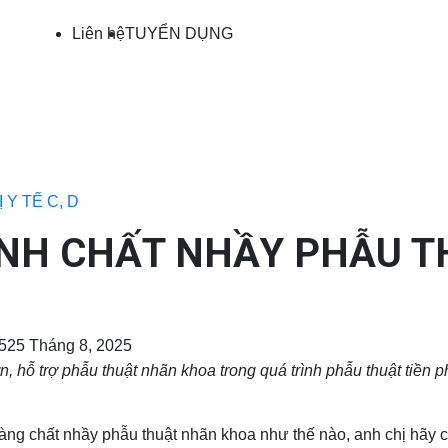
nhập
khẩu
Liên hệ
TUYỂN DỤNG
TBYT
Y TẾ C, D
ÀNH CHẤT NHẦY PHẪU 
5
25 Tháng 8, 2025
, hỗ trợ phẫu thuật nhãn khoa trong quá trình phẫu thuật tiền ph
ng chất nhầy phẫu thuật nhãn khoa như thế nào, anh chị hãy cù