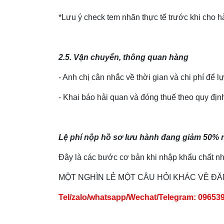
*Lưu ý check tem nhãn thực tế trước khi cho h
2.5. Vận chuyển, thông quan hàng
- Anh chị cân nhắc về thời gian và chi phí đ
- Khai báo hải quan và đóng thuế theo quy địn
Lệ phí nộp hồ sơ lưu hành đang giảm 50% nê
Đây là các bước cơ bản khi nhập khẩu chất nhầ
MỘT NGHÌN LẺ MỘT CÂU HỎI KHÁC VỀ ĐĂ
Tel/zalo/whatsapp/Wechat/Telegram: 09653