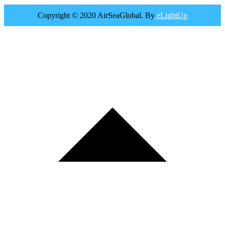
Copyright © 2020 AirSeaGlobal. By
eLightUp