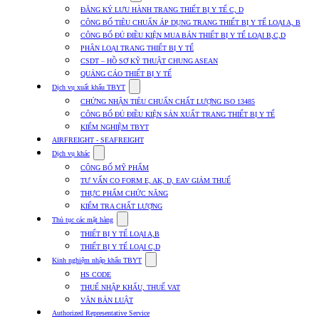
submenu
ĐĂNG KÝ LƯU HÀNH TRANG THIẾT BỊ Y TẾ C, D
for
CÔNG BỐ TIÊU CHUẨN ÁP DỤNG TRANG THIẾT BỊ Y TẾ LOẠI A, B
Dịch
CÔNG BỐ ĐỦ ĐIỀU KIỆN MUA BÁN THIẾT BỊ Y TẾ LOẠI B,C,D
vụ
nhập
PHÂN LOẠI TRANG THIẾT BỊ Y TẾ
khẩu
CSDT – HỒ SƠ KỸ THUẬT CHUNG ASEAN
TBYT
QUẢNG CÁO THIẾT BỊ Y TẾ
Show
Dịch vụ xuất khẩu TBYT
submenu
CHỨNG NHẬN TIÊU CHUẨN CHẤT LƯỢNG ISO 13485
for
CÔNG BỐ ĐỦ ĐIỀU KIỆN SẢN XUẤT TRANG THIẾT BỊ Y TẾ
Dịch
KIỂM NGHIỆM TBYT
vụ
xuất
AIRFREIGHT - SEAFREIGHT
khẩu
Show
Dịch vụ khác
TBYT
submenu
CÔNG BỐ MỸ PHẨM
for
TƯ VẤN CO FORM E, AK, D, EAV GIẢM THUẾ
Dịch
THỰC PHẨM CHỨC NĂNG
vụ
khác
KIỂM TRA CHẤT LƯỢNG
Show
Thủ tục các mặt hàng
submenu
THIẾT BỊ Y TẾ LOẠI A,B
for
THIẾT BỊ Y TẾ LOẠI C,D
Thủ
Show
tục
Kinh nghiệm nhập khẩu TBYT
submenu
các
HS CODE
for
mặt
THUẾ NHẬP KHẨU, THUẾ VAT
Kinh
hàng
VĂN BẢN LUẬT
nghiệm
nhập
Authorized Representative Service