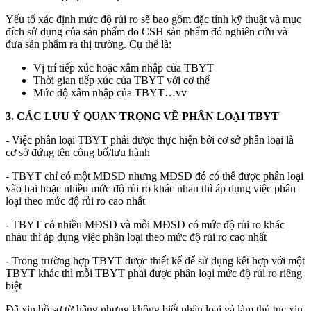
Yếu tố xác định mức độ rủi ro sẽ bao gồm đặc tính kỹ thuật và mục
đích sử dụng của sản phẩm do CSH sản phẩm đó nghiên cứu và
đưa sản phẩm ra thị trường. Cụ thể là:
Vị trí tiếp xúc hoặc xâm nhập của TBYT
Thời gian tiếp xúc của TBYT với cơ thể
Mức độ xâm nhập của TBYT…vv
3. CÁC LƯU Ý QUAN TRỌNG VỀ PHÂN LOẠI TBYT
-
Việc phân loại TBYT phải được thực hiện bởi cơ sở phân loại là
cơ sở đứng tên công bố/lưu hành
-
TBYT chỉ có một MĐSD nhưng MĐSD đó có thể được phân loại
vào hai hoặc nhiều mức độ rủi ro khác nhau thì áp dụng việc phân
loại theo mức độ rủi ro cao nhất
-
TBYT có nhiều MĐSD và mỗi MĐSD có mức độ rủi ro khác
nhau thì áp dụng việc phân loại theo mức độ rủi ro cao nhất
-
Trong trường hợp TBYT được thiết kế để sử dụng kết hợp với một
TBYT khác thì mỗi TBYT phải được phân loại mức độ rủi ro riêng
biệt
Đã xin hồ sơ từ hãng nhưng không biết phân loại và làm thủ tục xin