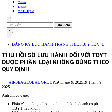
khẩu
Tin mới
TBYT
Liên hệ
TUYỂN DỤNG
Search
Tìm
kiếm
Close
×
cho:
Menu
ĐĂNG KÝ LƯU HÀNH TRANG THIẾT BỊ Y TẾ C, D
THU HỒI SỐ LƯU HÀNH ĐỐI VỚI TBYT
ĐƯỢC PHÂN LOẠI KHÔNG ĐÚNG THEO
QUY ĐỊNH
AIRSEAGLOBAL GROUP
19 Tháng 9, 2025
19 Tháng 9,
2025
Anh chị có đang:
Phân vân không biết sản phẩm mình kinh doanh có phải
TBYT hay không?