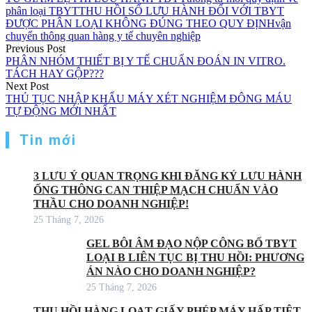
phân loại TBYT
THU HỒI SỐ LƯU HÀNH ĐỐI VỚI TBYT
ĐƯỢC PHÂN LOẠI KHÔNG ĐÚNG THEO QUY ĐỊNH
vận
chuyển thông quan hàng y tế chuyên nghiệp
Điều
Previous Post
PHÂN NHÓM THIẾT BỊ Y TẾ CHUẨN ĐOÁN IN VITRO.
hướng
TÁCH HAY GỘP???
Next Post
bài
THỦ TỤC NHẬP KHẨU MÁY XÉT NGHIỆM ĐÔNG MÁU
viết
TỰ ĐỘNG MỚI NHẤT
Tin mới
3 LƯU Ý QUAN TRỌNG KHI ĐĂNG KÝ LƯU HÀNH
ỐNG THÔNG CAN THIỆP MẠCH CHUẨN VÀO
THẦU CHO DOANH NGHIỆP!
25 Tháng 7, 2026
GEL BÔI ÂM ĐẠO NỘP CÔNG BỐ TBYT
LOẠI B LIÊN TỤC BỊ THU HỒI: PHƯƠNG
ÁN NÀO CHO DOANH NGHIỆP?
25 Tháng 7, 2026
THU HỒI HÀNG LOẠT GIẤY PHÉP MÁY HẤP TIỆT