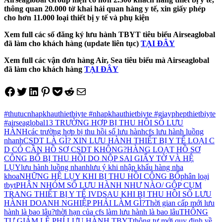
thông quan 20.000 tờ khai hải quan hàng y tế, xin giấy phép
cho hơn 11.000 loại thiết bị y tế và phụ kiện
Xem full các số đăng ký lưu hành TBYT tiêu biểu Airseaglobal
đã làm cho khách hàng (update liên tục)
TẠI ĐÂY
Xem full các vận đơn hàng Air, Sea tiêu biểu mà Airseaglobal
đã làm cho khách hàng
TẠI ĐÂY
Share on Facebook
Tweet on Twitter
Share on LinkedIn
Pin on Pinterest
Save to pocket
Share on Reddit
Share via Email
#thutucnhapkhauthietbiyte #nhapkhauthietbiyte #giayphepthietbiyte
#airseaglobal
13 TRƯỜNG HỢP BỊ THU HỒI SỐ LƯU
HÀNH
các trường hợp bị thu hồi số lưu hành
cfs lưu hành luồng
nhanh
CSDT LÀ GÌ? XIN LƯU HÀNH THIẾT BỊ Y TẾ LOẠI C
D CÓ CẦN HỒ SƠ CSDT KHÔNG?
HÀNG LOẠT HỒ SƠ
CÔNG BỐ BỊ THU HỒI DO NỘP SAI GIẤY TỜ VÀ HỆ
LỤY
lưu hành luồng nhanh
lưu ý khi nhập khẩu hàng nha
khoa
NHỮNG HỆ LỤY KHI BỊ THU HỒI CÔNG BỐ
phân loại
tbyt
PHÂN NHÓM SỐ LƯU HÀNH NHƯ NÀO/ GỘP CỤM
TRANG THIẾT BỊ Y TẾ IVD
SAU KHI BỊ THU HỒI SỐ LƯU
HÀNH DOANH NGHIỆP PHẢI LÀM GÌ?
Thời gian cấp mới lưu
hành là bao lâu?
thời hạn của cfs làm lưu hành là bao lâu
THÔNG
TƯ GIẢM LỆ PHÍ LƯU HÀNH TBYT
thông tư mới quy định về