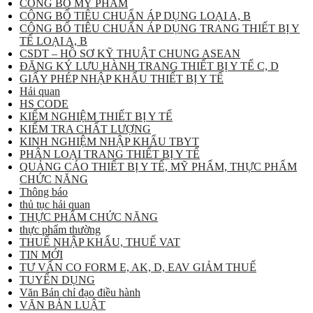
CÔNG BỐ MỸ PHẨM
CÔNG BỐ TIÊU CHUẨN ÁP DỤNG LOẠI A, B
CÔNG BỐ TIÊU CHUẨN ÁP DỤNG TRANG THIẾT BỊ Y
TẾ LOẠI A, B
CSDT – HỒ SƠ KỸ THUẬT CHUNG ASEAN
ĐĂNG KÝ LƯU HÀNH TRANG THIẾT BỊ Y TẾ C, D
GIẤY PHÉP NHẬP KHẨU THIẾT BỊ Y TẾ
Hải quan
HS CODE
KIỂM NGHIỆM THIẾT BỊ Y TẾ
KIỂM TRA CHẤT LƯỢNG
KINH NGHIỆM NHẬP KHẨU TBYT
PHÂN LOẠI TRANG THIẾT BỊ Y TẾ
QUẢNG CÁO THIẾT BỊ Y TẾ, MỸ PHẨM, THỰC PHẨM
CHỨC NĂNG
Thông báo
thủ tục hải quan
THỰC PHẨM CHỨC NĂNG
thực phẩm thường
THUẾ NHẬP KHẨU, THUẾ VAT
TIN MỚI
TƯ VẤN CO FORM E, AK, D, EAV GIẢM THUẾ
TUYỂN DỤNG
Văn Bản chỉ đạo điều hành
VĂN BẢN LUẬT