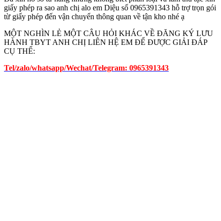
giấy phép ra sao anh chị alo em Diệu số 0965391343 hỗ trợ trọn gói
từ giấy phép đến vận chuyển thông quan về tận kho nhé ạ
MỘT NGHÌN LẺ MỘT CÂU HỎI KHÁC VỀ ĐĂNG KÝ LƯU
HÀNH TBYT ANH CHỊ LIÊN HỆ EM ĐỂ ĐƯỢC GIẢI ĐÁP
CỤ THỂ:
Tel/zalo/whatsapp/Wechat/Telegram: 0965391343