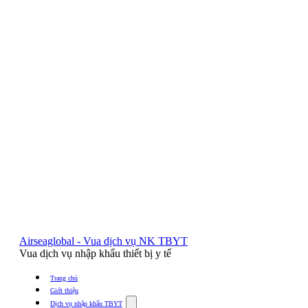
Airseaglobal - Vua dịch vụ NK TBYT
Vua dịch vụ nhập khẩu thiết bị y tế
Trang chủ
Giới thiệu
Show
Dịch vụ nhập khẩu TBYT