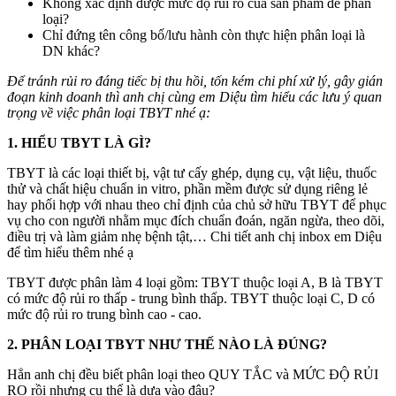
Không xác định được mức độ rủi ro của sản phẩm để phân
loại?
Chỉ đứng tên công bố/lưu hành còn thực hiện phân loại là
DN khác?
Để tránh rủi ro đáng tiếc bị thu hồi, tốn kém chi phí xử lý, gây gián
đoạn kinh doanh thì anh chị cùng em Diệu tìm hiểu các lưu ý quan
trọng về việc phân loại TBYT nhé ạ:
1. HIỂU TBYT LÀ GÌ?
TBYT là các loại thiết bị, vật tư cấy ghép, dụng cụ, vật liệu, thuốc
thử và chất hiệu chuẩn in vitro, phần mềm được sử dụng riêng lẻ
hay phối hợp với nhau theo chỉ định của chủ sở hữu TBYT để phục
vụ cho con người nhằm mục đích chuẩn đoán, ngăn ngừa, theo dõi,
điều trị và làm giảm nhẹ bệnh tật,… Chi tiết anh chị inbox em Diệu
để tìm hiểu thêm nhé ạ
TBYT được phân làm 4 loại gồm: TBYT thuộc loại A, B là TBYT
có mức độ rủi ro thấp - trung bình thấp. TBYT thuộc loại C, D có
mức độ rủi ro trung bình cao - cao.
2. PHÂN LOẠI TBYT NHƯ THẾ NÀO LÀ ĐÚNG?
Hẳn anh chị đều biết phân loại theo QUY TẮC và MỨC ĐỘ RỦI
RO rồi nhưng cụ thể là dựa vào đâu?