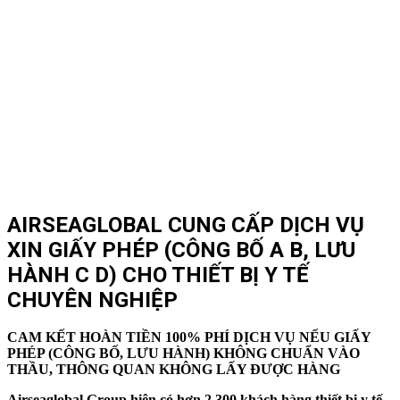
AIRSEAGLOBAL CUNG CẤP DỊCH VỤ
XIN GIẤY PHÉP (CÔNG BỐ A B, LƯU
HÀNH C D) CHO THIẾT BỊ Y TẾ
CHUYÊN NGHIỆP
CAM KẾT HOÀN TIỀN 100% PHÍ DỊCH VỤ NẾU GIẤY
PHÉP (CÔNG BỐ, LƯU HÀNH) KHÔNG CHUẨN VÀO
THẦU, THÔNG QUAN KHÔNG LẤY ĐƯỢC HÀNG
Airseaglobal Group hiện có hơn 2.300 khách hàng thiết bị y tế,