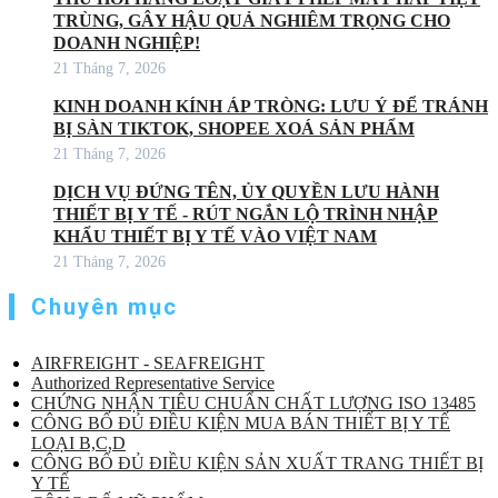
TRÙNG, GÂY HẬU QUẢ NGHIÊM TRỌNG CHO
DOANH NGHIỆP!
21 Tháng 7, 2026
KINH DOANH KÍNH ÁP TRÒNG: LƯU Ý ĐỂ TRÁNH
BỊ SÀN TIKTOK, SHOPEE XOÁ SẢN PHẨM
21 Tháng 7, 2026
DỊCH VỤ ĐỨNG TÊN, ỦY QUYỀN LƯU HÀNH
THIẾT BỊ Y TẾ - RÚT NGẮN LỘ TRÌNH NHẬP
KHẨU THIẾT BỊ Y TẾ VÀO VIỆT NAM
21 Tháng 7, 2026
Chuyên mục
AIRFREIGHT - SEAFREIGHT
Authorized Representative Service
CHỨNG NHẬN TIÊU CHUẨN CHẤT LƯỢNG ISO 13485
CÔNG BỐ ĐỦ ĐIỀU KIỆN MUA BÁN THIẾT BỊ Y TẾ
LOẠI B,C,D
CÔNG BỐ ĐỦ ĐIỀU KIỆN SẢN XUẤT TRANG THIẾT BỊ
Y TẾ